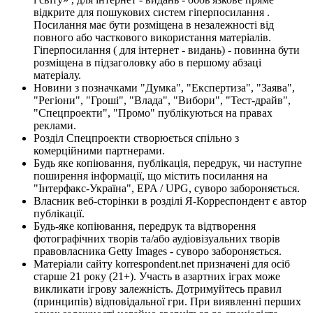
відкрите для пошукових систем гіперпосилання .
Посилання має бути розміщена в незалежності від
повного або часткового використання матеріалів.
Гіперпосилання ( для інтернет - видань) - повинна бути
розміщена в підзаголовку або в першому абзаці
матеріалу.
Новини з позначками "Думка", "Експертиза", "Заява",
"Регіони", "Гроші", "Влада", "Вибори", "Тест-драйв",
"Спецпроекти", "Промо" публікуються на правах
реклами.
Розділ Спецпроекти створюється спільно з
комерційними партнерами.
Будь яке копіювання, публікація, передрук, чи наступне
поширення інформації, що містить посилання на
"Інтерфакс-Україна", EPA / UPG, суворо забороняється.
Власник веб-сторінки в розділі Я-Корреспондент є автор
публікації.
Будь-яке копіювання, передрук та відтворення
фотографічних творів та/або аудіовізуальних творів
правовласника Getty Images - суворо забороняється.
Матеріали сайту korrespondent.net призначені для осіб
старше 21 року (21+). Участь в азартних іграх може
викликати ігрову залежність. Дотримуйтесь правил
(принципів) відповідальної гри. При виявленні перших