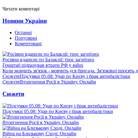
Читати коментарі
Новини України
Останні
Популярні
Коментовані
Росіяни вдарили по Балаклії: троє загиблих
Генштаб підрахував втрати РФ у війні
Коли мовчить зв'язок - мовчить уся бригада. Зв'язківці просять
Сюжет
Підсумки 05.08: Удар по Києву і брак антибалістики
Сюжет
Вторгнення Росії в Україну. Онлайн
Сюжети
Підсумки 05.08: Удар по Києву і брак антибалістики
Вторгнення Росії в Україну. Онлайн
Війна на Близькому Сході. Онлайн