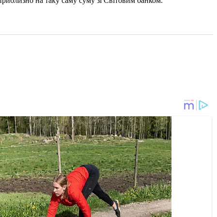
риблизно на таку саму суму зі Світовим банком.