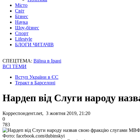
Місто
Світ
Бізнес
Наука
Шоу-бізнес
Спорт
Lifestyle
БЛОГИ ЧИТАЧІВ
СПЕЦТЕМА:
Війна в Ірані
ВСІ ТЕМИ
Вступ України в ЄС
Теракт в Барселоні
Нардеп від Слуги народу наз
Корреспондент.net, 3 жовтня 2019, 21:20
0
783
Фото: facebook.com/dubinskyi