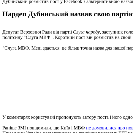
Дубинський розмістив пост у Facebook з альтернативною назво
Нардеп Дубинський назвав свою партію 
Депутат Верховної Ради від партії
Слуга народу
, заступник гол
політсилу "Слуга МВФ". Короткий пост він розмістив на своїй с
"Слуга МВФ. Мені здається, це більш точна назва для нашої парт
У коментарях користувачі пропонують автору поста і його одн
Раніше ЗМІ повідомили, що Київ і МВФ
не домовилися про но