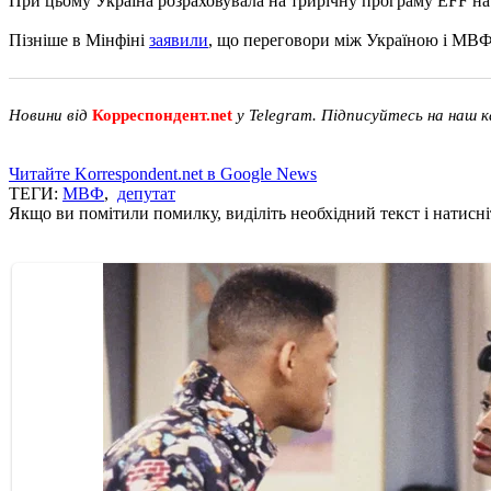
При цьому Україна розраховувала на трирічну програму EFF на 
Пізніше в Мінфіні
заявили
, що переговори між Україною і МВФ 
Новини від
Корреспондент.net
у Telegram. Підписуйтесь на наш 
Читайте Korrespondent.net в Google News
ТЕГИ:
МВФ
,
депутат
Якщо ви помітили помилку, виділіть необхідний текст і натисніт