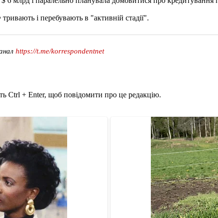
$ 6 млрд і паралельно планувала домовитися про кредитування п
тривають і перебувають в "активній стадії".
канал
https://t.me/korrespondentnet
ь Ctrl + Enter, щоб повідомити про це редакцію.