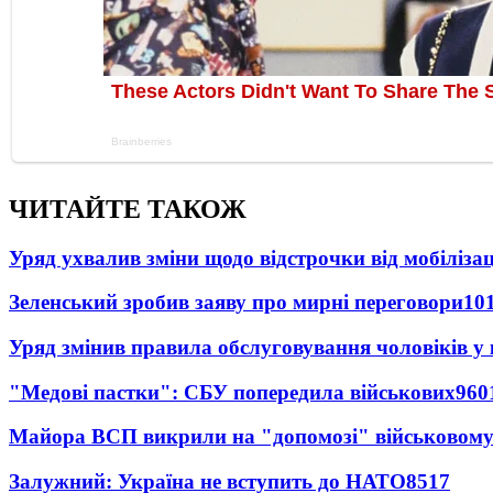
ЧИТАЙТЕ ТАКОЖ
Уряд ухвалив зміни щодо відстрочки від мобілізац
Зеленський зробив заяву про мирні переговори
10
Уряд змінив правила обслуговування чоловіків у
"Медові пастки": СБУ попередила військових
960
Майора ВСП викрили на "допомозі" військовому
Залужний: Україна не вступить до НАТО
8517