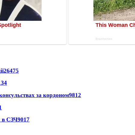
ії
26475
134
 консульствах за кордоном
9812
1
 в СЗЧ
9017