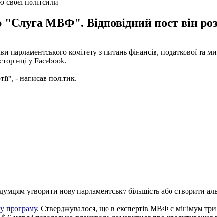
ю своєї політсили
"Слуга МВФ". Відповідний пост він розмі
ови парламентського комітету з питань фінансів, податкової та 
торінці у Facebook.
ії", - написав політик.
одумцям утворити нову парламентську більшість або створити ал
ву програму
. Стверджувалося, що в експертів МВФ є мінімум три