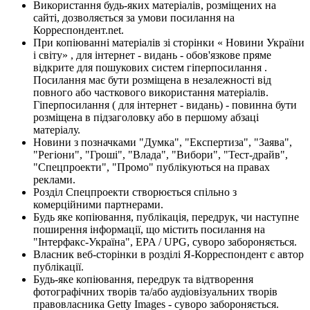
Використання будь-яких матеріалів, розміщених на
сайті, дозволяється за умови посилання на
Корреспондент.net.
При копіюванні матеріалів зі сторінки « Новини України
і світу» , для інтернет - видань - обов'язкове пряме
відкрите для пошукових систем гіперпосилання .
Посилання має бути розміщена в незалежності від
повного або часткового використання матеріалів.
Гіперпосилання ( для інтернет - видань) - повинна бути
розміщена в підзаголовку або в першому абзаці
матеріалу.
Новини з позначками "Думка", "Експертиза", "Заява",
"Регіони", "Гроші", "Влада", "Вибори", "Тест-драйв",
"Спецпроекти", "Промо" публікуються на правах
реклами.
Розділ Спецпроекти створюється спільно з
комерційними партнерами.
Будь яке копіювання, публікація, передрук, чи наступне
поширення інформації, що містить посилання на
"Інтерфакс-Україна", EPA / UPG, суворо забороняється.
Власник веб-сторінки в розділі Я-Корреспондент є автор
публікації.
Будь-яке копіювання, передрук та відтворення
фотографічних творів та/або аудіовізуальних творів
правовласника Getty Images - суворо забороняється.