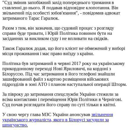
"Суд змінив запобіжний захід попереднього тримання в
ставленні до нього. Я подавав відповідне клопотання. Він
звільнений під особисті зобов'язання", - повідомив адвокат
затриманого Тарас Гаралюк.
Разом з тим, він зазначив, що судовий процес з розгляду
справи буде тривати, і Юрій Політика повинен бути на
засіданнях за викликом суду і не впливати на свідків.
Також Гаралюк додав, що його клієнт не обмежений у виборі
місця проживання і має право виїзду з країни.
Політика був затриманий в червні 2017 року на українському
прикордонному переході Нові Яриловичі, на кордоні з
Білоруссю. Під час затримання в його телефоні знайшли
зашифрований файл з картою розміщення військових
підрозділів в зоні АТО і планом наступальної операції Шторм.
За півроку до затримання спецслужби України стежили за
всіма контактами і переміщення Юрія Політики в Чернігові.
Суд почав розглядати його справу по суті тільки в квітні.
У свою чергу глава МЗС України анонсував
звільнення
українського журналіста, якого в Білорусі засудили за
шпигунство.