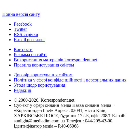
Повна версія сайту
Facebook
Twitter
RSS-стрічки
E-mail розсилка
Контакти
Реклама на сайті
Використання матеріалів korrespondent.net
Правила користування сайтом
Договір користування сайтом
Політика у сфері конфіденційності і персональних даних
Угода щодо користування
Редакція
© 2000-2026, Korrespondent.net
Суб'єкт у сфері онлайн-медіа Назва онлайн-медіа –
«КореспонденТ.net» Адреса: 02091, місто Київ,
ХАРКІВСЬКЕ ШОСЕ, будинок 172-Б, офіс 208/1 E-mail:
sunlight@mediadim.com.ua
Телефон: 044-205-43-00
Ідентифікатор медіа – R40-06068