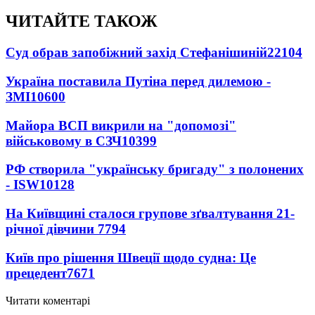
ЧИТАЙТЕ ТАКОЖ
Суд обрав запобіжний захід Стефанішиній
22104
Україна поставила Путіна перед дилемою -
ЗМІ
10600
Майора ВСП викрили на "допомозі"
військовому в СЗЧ
10399
РФ створила "українську бригаду" з полонених
- ISW
10128
На Київщині сталося групове зґвалтування 21-
річної дівчини
7794
Київ про рішення Швеції щодо судна: Це
прецедент
7671
Читати коментарі