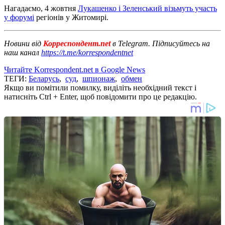
Нагадаємо, 4 жовтня
Лукашенко і Зеленський візьмуть участь
у форумі
регіонів у Житомирі.
Новини від
Корреспондент.net
в Telegram. Підписуйтесь на
наш канал
https://t.me/korrespondentnet
Читайте Korrespondent.net в Google News
ТЕГИ:
Беларусь
,
суд
,
шпионаж
,
обмен
Якщо ви помітили помилку, виділіть необхідний текст і
натисніть Ctrl + Enter, щоб повідомити про це редакцію.