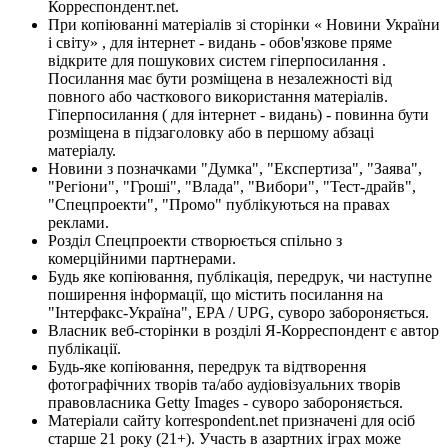
Корреспондент.net.
При копіюванні матеріалів зі сторінки « Новини України
і світу» , для інтернет - видань - обов'язкове пряме
відкрите для пошукових систем гіперпосилання .
Посилання має бути розміщена в незалежності від
повного або часткового використання матеріалів.
Гіперпосилання ( для інтернет - видань) - повинна бути
розміщена в підзаголовку або в першому абзаці
матеріалу.
Новини з позначками "Думка", "Експертиза", "Заява",
"Регіони", "Гроші", "Влада", "Вибори", "Тест-драйв",
"Спецпроекти", "Промо" публікуються на правах
реклами.
Розділ Спецпроекти створюється спільно з
комерційними партнерами.
Будь яке копіювання, публікація, передрук, чи наступне
поширення інформації, що містить посилання на
"Інтерфакс-Україна", EPA / UPG, суворо забороняється.
Власник веб-сторінки в розділі Я-Корреспондент є автор
публікації.
Будь-яке копіювання, передрук та відтворення
фотографічних творів та/або аудіовізуальних творів
правовласника Getty Images - суворо забороняється.
Матеріали сайту korrespondent.net призначені для осіб
старше 21 року (21+). Участь в азартних іграх може