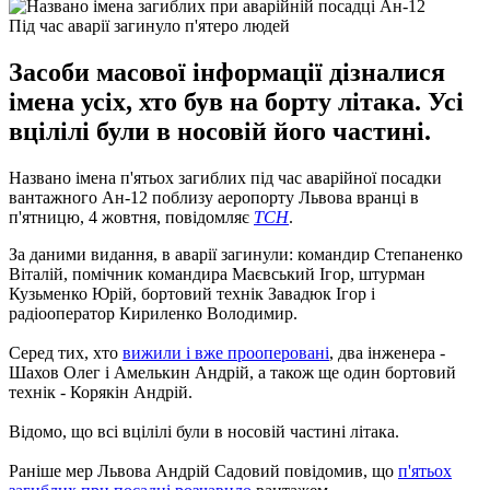
Під час аварії загинуло п'ятеро людей
Засоби масової інформації дізналися
імена усіх, хто був на борту літака. Усі
вцілілі були в носовій його частині.
Названо імена п'ятьох загиблих під час аварійної посадки
вантажного Ан-12 поблизу аеропорту Львова вранці в
п'ятницю, 4 жовтня, повідомляє
ТСН
.
За даними видання, в аварії загинули: командир Степаненко
Віталій, помічник командира Маєвський Ігор, штурман
Кузьменко Юрій, бортовий технік Завадюк Ігор і
радіооператор Кириленко Володимир.
Серед тих, хто
вижили і вже прооперовані
, два інженера -
Шахов Олег і Амелькин Андрій, а також ще один бортовий
технік - Корякін Андрій.
Відомо, що всі вцілілі були в носовій частині літака.
Раніше мер Львова Андрій Садовий повідомив, що
п'ятьох