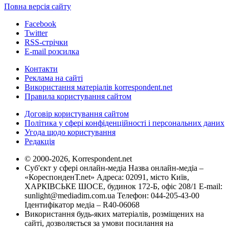
Повна версія сайту
Facebook
Twitter
RSS-стрічки
E-mail розсилка
Контакти
Реклама на сайті
Використання матеріалів korrespondent.net
Правила користування сайтом
Договір користування сайтом
Політика у сфері конфіденційності і персональних даних
Угода щодо користування
Редакція
© 2000-2026, Korrespondent.net
Суб'єкт у сфері онлайн-медіа Назва онлайн-медіа –
«КореспонденТ.net» Адреса: 02091, місто Київ,
ХАРКІВСЬКЕ ШОСЕ, будинок 172-Б, офіс 208/1 E-mail:
sunlight@mediadim.com.ua
Телефон: 044-205-43-00
Ідентифікатор медіа – R40-06068
Використання будь-яких матеріалів, розміщених на
сайті, дозволяється за умови посилання на