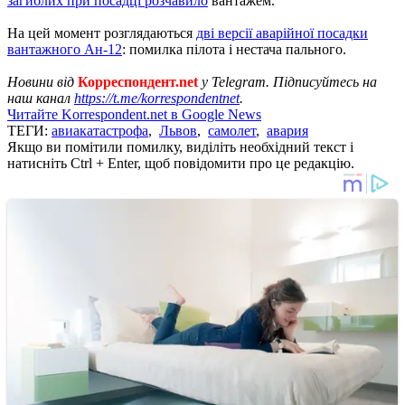
загиблих при посадці розчавило
вантажем.
На цей момент розглядаються
дві версії аварійної посадки
вантажного Ан-12
: помилка пілота і нестача пального.
Новини від
Корреспондент.net
у Telegram. Підписуйтесь на
наш канал
https://t.me/korrespondentnet
.
Читайте Korrespondent.net в Google News
ТЕГИ:
авиакатастрофа
,
Львов
,
самолет
,
авария
Якщо ви помітили помилку, виділіть необхідний текст і
натисніть Ctrl + Enter, щоб повідомити про це редакцію.