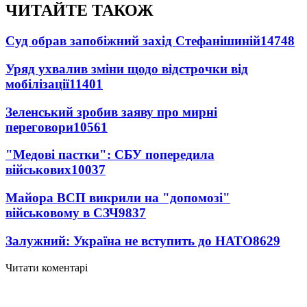
ЧИТАЙТЕ ТАКОЖ
Суд обрав запобіжний захід Стефанішиній
14748
Уряд ухвалив зміни щодо відстрочки від
мобілізації
11401
Зеленський зробив заяву про мирні
переговори
10561
"Медові пастки": СБУ попередила
військових
10037
Майора ВСП викрили на "допомозі"
військовому в СЗЧ
9837
Залужний: Україна не вступить до НАТО
8629
Читати коментарі