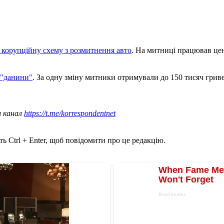
 корупційну схему з розмитнення авто
. На митниці працював це
 "данини"
. За одну зміну митники отримували до 150 тисяч грив
ш канал
https://t.me/korrespondentnet
ь Ctrl + Enter, щоб повідомити про це редакцію.