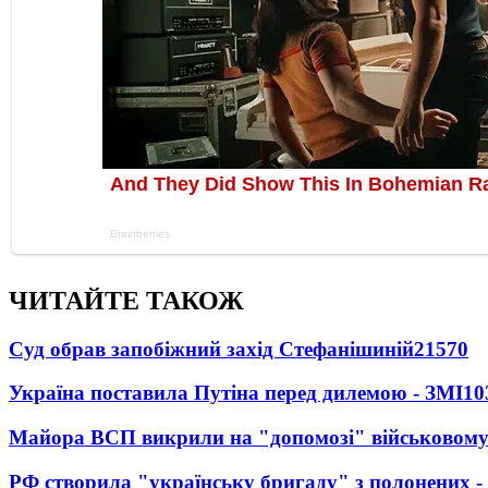
ЧИТАЙТЕ ТАКОЖ
Суд обрав запобіжний захід Стефанішиній
21570
Україна поставила Путіна перед дилемою - ЗМІ
10
Майора ВСП викрили на "допомозі" військовому
РФ створила "українську бригаду" з полонених -