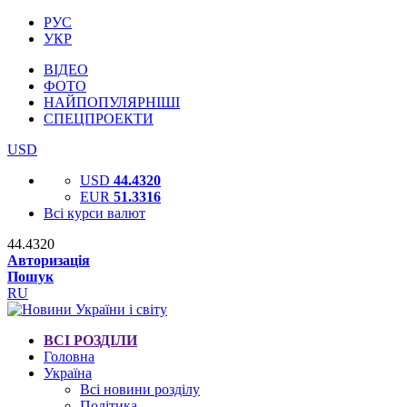
РУС
УКР
ВІДЕО
ФОТО
НАЙПОПУЛЯРНІШІ
СПЕЦПРОЕКТИ
USD
USD
44.4320
EUR
51.3316
Всі курси валют
44.4320
Авторизація
Пошук
RU
ВСІ РОЗДІЛИ
Головна
Україна
Всі новини розділу
Політика