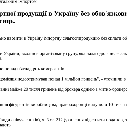
легальним імпортом
ртної продукції в Україну без обов'язко
сяць.
льно ввозити в Україну імпортну сільгосппродукцію без сплати о
України, входив в організовану групу, яка налагодила нелегальн
і.
но понад п'ятнадцять комерсантів.
омісяця недоотримував понад 1 мільйон гривень", - уточнили в
ні майже 20 тисяч гривень від брокера однією з митно-брокерськ
вання фігурантів виробництва, правоохоронці вилучили 10 тисяч
иди співучасників), ч. 3 ст. 212 (ухилення від сплати податків, з
вають.