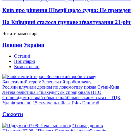
Київ про рішення Швеції щодо судна: Це прецеден
На Київщині сталося групове зґвалтування 21-річ
Читати коментарі
Новини України
Останні
Популярні
Коментовані
Балістичний терор: Зеленський зробив заяву
Росіяни влучили дроном по локомотиву поїзда Суми-Київ
Летіла балістика і "шахеди": як спрацювала ППО
Стало відомо, в якій області найбільше скаржаться на ТЦК
Ударів зазнали 15 скупчень військ РФ - Генштаб
Сюжети
Підсумки 07.08: "Пекельні" санкції і "парад" дронів