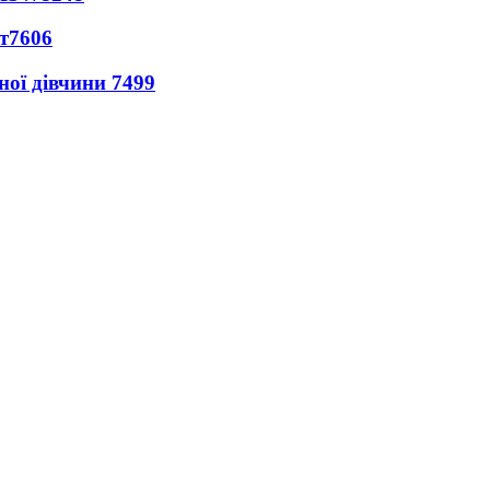
т
7606
ної дівчини
7499