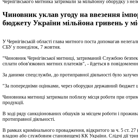
Чернігівського митника затримали за мільйонну оборудку з не
Чиновник уклав угоду на ввезення імпо
бюджету України мільйона гривень у мі
У Чернігівській області глава митного поста допомагав нелега
СБУ у понеділок, 7 жовтня.
"Чиновник Чернігівської митниці, затриманий Службою безпеки 
сплати обов'язкових митних платежів", - йдеться в повідомленн
За даними спецслужби, до протиправної діяльності було залуче
"За попередніми оцінками, через оборудки державний бюджет щ
Чиновника митниці затримали поблизу місця роботи при отриман
продукції.
В ході ряду санкціонованих обшуків за місцем роботи і прожи
протиправної діяльності.
В рамках кримінального провадження, відкритого за ч. 5 ст. 27 (в
владою або службовим становищем) КК України. Слідчі дії три