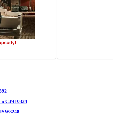
392
 в СЗЧ
10334
 ISW
8248