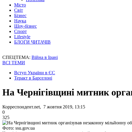
Місто
Світ
Бізнес
Наука
Шоу-бізнес
Спорт
Lifestyle
БЛОГИ ЧИТАЧІВ
СПЕЦТЕМА:
Війна в Ірані
ВСІ ТЕМИ
Вступ України в ЄС
Теракт в Барселоні
На Чернігівщині митник орга
Корреспондент.net, 7 жовтня 2019, 13:15
0
325
Фото: ssu.gov.ua