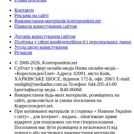
Контакти
Реклама на сайті
Використання матеріалів korrespondent.net
Правила користування сайтом
Договір користування сайтом
Політика у сфері конфіденційності і персональних даних
Угода щодо користування
Редакція
© 2000-2026, Korrespondent.net
Суб'єкт у сфері онлайн-медіа Назва онлайн-медіа –
«КореспонденТ.net» Адреса: 02091, місто Київ,
ХАРКІВСЬКЕ ШОСЕ, будинок 172-Б, офіс 208/1 E-mail:
sunlight@mediadim.com.ua
Телефон: 044-205-43-00
Ідентифікатор медіа – R40-06068
Використання будь-яких матеріалів, розміщених на
сайті, дозволяється за умови посилання на
Корреспондент.net.
При копіюванні матеріалів зі сторінки « Новини України
і світу» , для інтернет - видань - обов'язкове пряме
відкрите для пошукових систем гіперпосилання .
Посилання має бути розміщена в незалежності від
повного або часткового використання матеріалів.