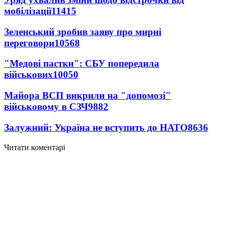
мобілізації
11415
Зеленський зробив заяву про мирні
переговори
10568
"Медові пастки": СБУ попередила
військових
10050
Майора ВСП викрили на "допомозі"
військовому в СЗЧ
9882
Залужний: Україна не вступить до НАТО
8636
Читати коментарі