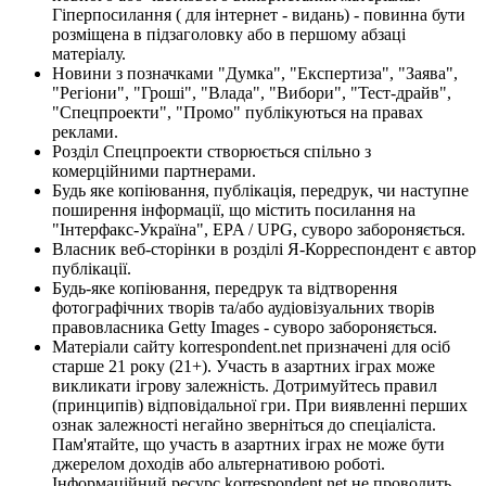
Гіперпосилання ( для інтернет - видань) - повинна бути
розміщена в підзаголовку або в першому абзаці
матеріалу.
Новини з позначками "Думка", "Експертиза", "Заява",
"Регіони", "Гроші", "Влада", "Вибори", "Тест-драйв",
"Спецпроекти", "Промо" публікуються на правах
реклами.
Розділ Спецпроекти створюється спільно з
комерційними партнерами.
Будь яке копіювання, публікація, передрук, чи наступне
поширення інформації, що містить посилання на
"Інтерфакс-Україна", EPA / UPG, суворо забороняється.
Власник веб-сторінки в розділі Я-Корреспондент є автор
публікації.
Будь-яке копіювання, передрук та відтворення
фотографічних творів та/або аудіовізуальних творів
правовласника Getty Images - суворо забороняється.
Матеріали сайту korrespondent.net призначені для осіб
старше 21 року (21+). Участь в азартних іграх може
викликати ігрову залежність. Дотримуйтесь правил
(принципів) відповідальної гри. При виявленні перших
ознак залежності негайно зверніться до спеціаліста.
Пам'ятайте, що участь в азартних іграх не може бути
джерелом доходів або альтернативою роботі.
Інформаційний ресурс korrespondent.net не проводить