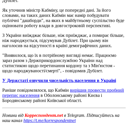
Дубілет.
Як уточнив міністр Кабміну, це попередні дані. За його
словами, на таких даних Кабмін має намір побудувати
публічні "дашборди", на яких в майбутньому суспільство буде
оцінювати роботу влади в довгостроковій перспективі.
З України виїжджає більше, ніж приїжджає, а помирає більше,
ніж народжується, підсумував Дубілет. При цьому він
наголосив на відсутності в країні демографічних даних.
"Виявилося, що їх в потрібному вигляді немає. Працюємо
зараз разом з Держприкордонслужбою України над
статистикою щодо перетинання кордону та з Мін'юстом -
щодо народжуваності/смерті", - повідомив Дубілет.
У Держстаті озвучили чисельність населення в Україні
Раніше повідомлялося, що Кабмін
вирішив провести пробний
перепис населення
в Оболонському районі Києва і
Бородянському районі Київської області.
Новини від
Корреспондент.net
в Telegram. Підписуйтесь на
наш канал
https://t.me/korrespondentnet