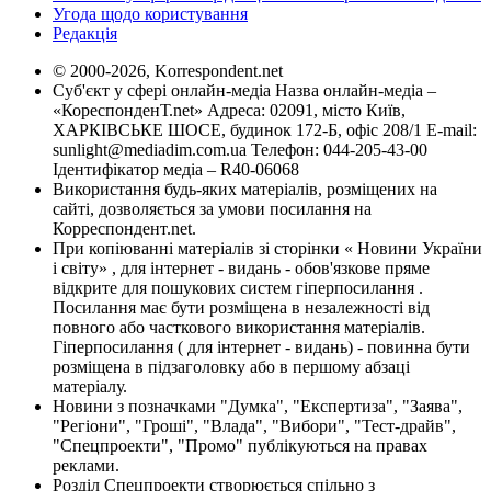
Угода щодо користування
Редакція
© 2000-2026, Korrespondent.net
Суб'єкт у сфері онлайн-медіа Назва онлайн-медіа –
«КореспонденТ.net» Адреса: 02091, місто Київ,
ХАРКІВСЬКЕ ШОСЕ, будинок 172-Б, офіс 208/1 E-mail:
sunlight@mediadim.com.ua
Телефон: 044-205-43-00
Ідентифікатор медіа – R40-06068
Використання будь-яких матеріалів, розміщених на
сайті, дозволяється за умови посилання на
Корреспондент.net.
При копіюванні матеріалів зі сторінки « Новини України
і світу» , для інтернет - видань - обов'язкове пряме
відкрите для пошукових систем гіперпосилання .
Посилання має бути розміщена в незалежності від
повного або часткового використання матеріалів.
Гіперпосилання ( для інтернет - видань) - повинна бути
розміщена в підзаголовку або в першому абзаці
матеріалу.
Новини з позначками "Думка", "Експертиза", "Заява",
"Регіони", "Гроші", "Влада", "Вибори", "Тест-драйв",
"Спецпроекти", "Промо" публікуються на правах
реклами.
Розділ Спецпроекти створюється спільно з