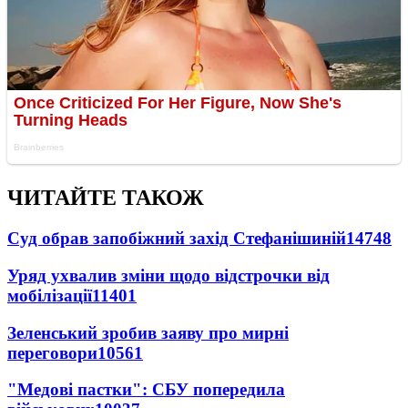
ЧИТАЙТЕ ТАКОЖ
Суд обрав запобіжний захід Стефанішиній
14748
Уряд ухвалив зміни щодо відстрочки від
мобілізації
11401
Зеленський зробив заяву про мирні
переговори
10561
"Медові пастки": СБУ попередила