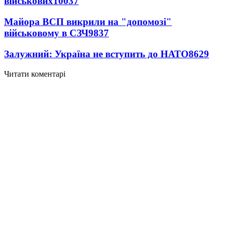
військових
10037
Майора ВСП викрили на "допомозі"
військовому в СЗЧ
9837
Залужний: Україна не вступить до НАТО
8629
Читати коментарі