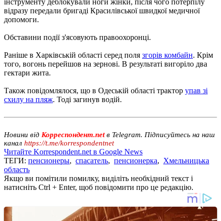
інструменту деблокували ноги жінки, після чого потерпілу
відразу передали бригаді Красилівської швидкої медичної
допомоги.
Обставини події з'ясовують правоохоронці.
Раніше в Харківській області серед поля
згорів комбайн
. Крім
того, вогонь перейшов на зернові. В результаті вигоріло два
гектари жита.
Також повідомлялося, що в Одеській області трактор
упав зі
схилу на пляж
. Тоді загинув водій.
Новини від
Корреспондент.net
в Telegram. Підписуйтесь на наш
канал
https://t.me/korrespondentnet
Читайте Korrespondent.net в Google News
ТЕГИ:
пенсионеры
,
спасатель
,
пенсионерка
,
Хмельницька
область
Якщо ви помітили помилку, виділіть необхідний текст і
натисніть Ctrl + Enter, щоб повідомити про це редакцію.