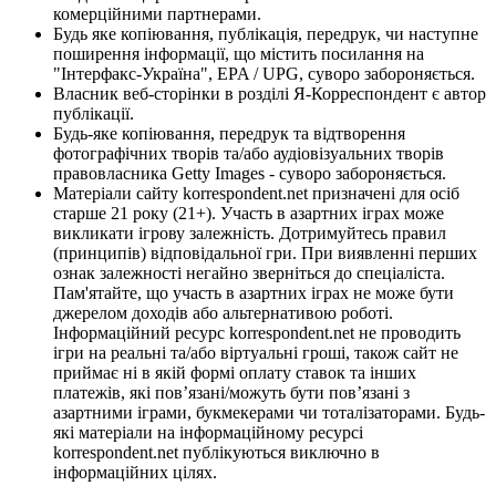
комерційними партнерами.
Будь яке копіювання, публікація, передрук, чи наступне
поширення інформації, що містить посилання на
"Інтерфакс-Україна", EPA / UPG, суворо забороняється.
Власник веб-сторінки в розділі Я-Корреспондент є автор
публікації.
Будь-яке копіювання, передрук та відтворення
фотографічних творів та/або аудіовізуальних творів
правовласника Getty Images - суворо забороняється.
Матеріали сайту korrespondent.net призначені для осіб
старше 21 року (21+). Участь в азартних іграх може
викликати ігрову залежність. Дотримуйтесь правил
(принципів) відповідальної гри. При виявленні перших
ознак залежності негайно зверніться до спеціаліста.
Пам'ятайте, що участь в азартних іграх не може бути
джерелом доходів або альтернативою роботі.
Інформаційний ресурс korrespondent.net не проводить
ігри на реальні та/або віртуальні гроші, також сайт не
приймає ні в якій формі оплату ставок та інших
платежів, які пов’язані/можуть бути пов’язані з
азартними іграми, букмекерами чи тоталізаторами. Будь-
які матеріали на інформаційному ресурсі
korrespondent.net публікуються виключно в
інформаційних цілях.