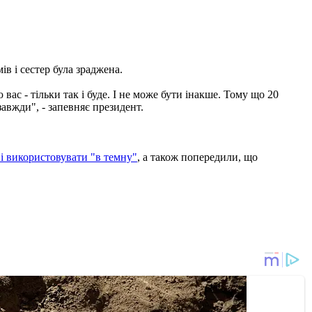
в і сестер була зраджена.
вас - тільки так і буде. І не може бути інакше. Тому що 20
завжди", - запевняє президент.
і використовувати "в темну"
, а також попередили, що