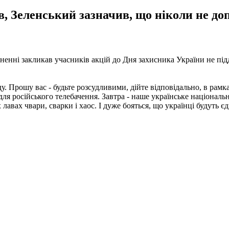
в, Зеленський зазначив, що ніколи не доп
нні закликав учасників акцій до Дня захисника України не підд
у. Прошу вас - будьте розсудливими, дійте відповідально, в рамках
ля російського телебачення. Завтра - наше українське національ
авах чвари, сварки і хаос. І дуже бояться, що українці будуть є