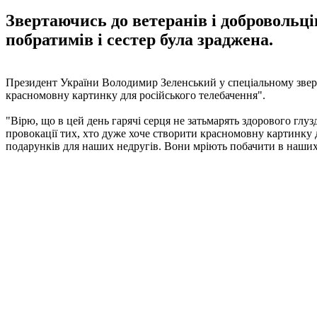
Звертаючись до ветеранів і добровольці
побратимів і сестер була зраджена.
Президент України Володимир Зеленський у спеціальному зверне
красномовну картинку для російського телебачення".
"Вірю, що в цей день гарячі серця не затьмарять здорового глузд
провокації тих, хто дуже хоче створити красномовну картинку д
подарунків для наших недругів. Вони мріють побачити в наших л