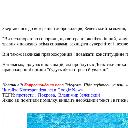
Звертаючись до ветеранів і добровольців, Зеленський зазначив, 
"Ви неодноразово говорили, що ветерани, як ніхто інший, хочуть
травня я поклявся всіма справами захищати суверенітет і незале
Він також закликав правоохоронців "поважати конституційне п
Нагадаємо, що учасників акцій, які пройдуть в День захисника
правоохоронні органи "будуть діяти строго й уважно".
Новини від
Корреспондент.net
в Telegram. Підписуйтесь на наш 
Читайте Korrespondent.net в Google News
ТЕГИ:
протесты
,
Покрова
,
Владимир Зеленский
Якщо ви помітили помилку, виділіть необхідний текст і натисніт