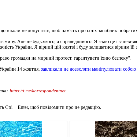
що ніколи не допустить, щоб пам'ять про їхніх загиблих побратимі
 миру. Але не будь-якого, а справедливого. Я знаю це і запевняю 
жність України. Я вірний цій клятві і буду залишатися вірним їй 
раво громадян на мирний протест, гарантувати їхню безпеку".
 України 14 жовтня,
закликали не дозволяти маніпулювати собою 
канал
https://t.me/korrespondentnet
ь Ctrl + Enter, щоб повідомити про це редакцію.