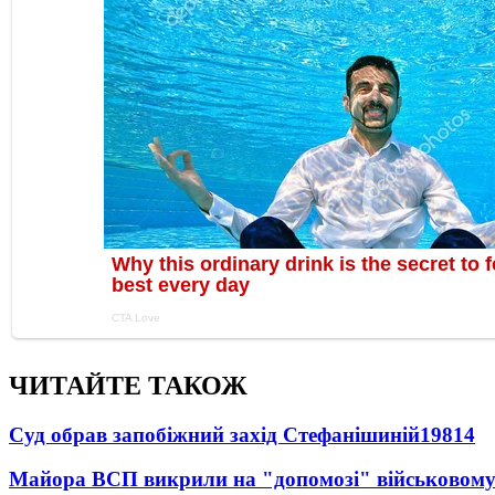
ЧИТАЙТЕ ТАКОЖ
Суд обрав запобіжний захід Стефанішиній
19814
Майора ВСП викрили на "допомозі" військовому