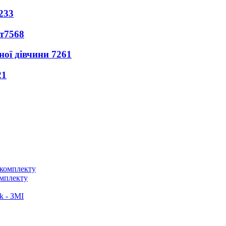
233
т
7568
ної дівчини
7261
21
омплекту
k - ЗМІ