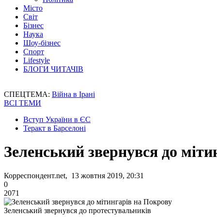
Місто
Світ
Бізнес
Наука
Шоу-бізнес
Спорт
Lifestyle
БЛОГИ ЧИТАЧІВ
СПЕЦТЕМА:
Війна в Ірані
ВСІ ТЕМИ
Вступ України в ЄС
Теракт в Барселоні
Зеленський звернувся до міти
Корреспондент.net, 13 жовтня 2019, 20:31
0
2071
Зеленський звернувся до протестувальників