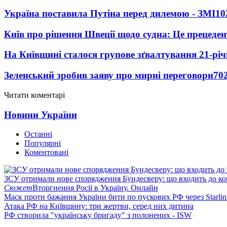
Україна поставила Путіна перед дилемою - ЗМІ
10
Київ про рішення Швеції щодо судна: Це прецеден
На Київщині сталося групове зґвалтування 21-річ
Зеленський зробив заяву про мирні переговори
70
Читати коментарі
Новини України
Останні
Популярні
Коментовані
ЗСУ отримали нове спорядження Бундесверу: що входить до к
Сюжет
Вторгнення Росії в Україну. Онлайн
Маск проти бажання України бити по пускових РФ через Starlin
Атака РФ на Київщину: три жертви, серед них дитина
РФ створила "українську бригаду" з полонених - ISW