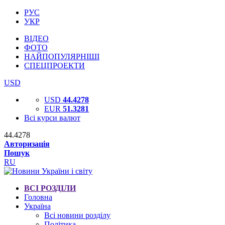
РУС
УКР
ВІДЕО
ФОТО
НАЙПОПУЛЯРНІШІ
СПЕЦПРОЕКТИ
USD
USD
44.4278
EUR
51.3281
Всі курси валют
44.4278
Авторизація
Пошук
RU
ВСІ РОЗДІЛИ
Головна
Україна
Всі новини розділу
Політика