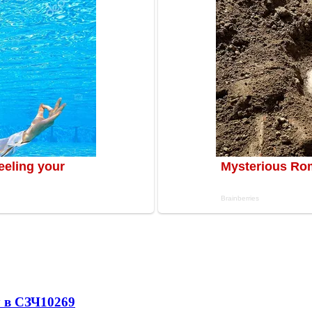
 в СЗЧ
10269