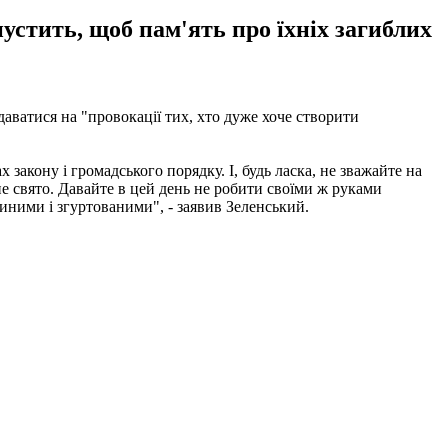
устить, щоб пам'ять про їхніх загиблих
аватися на "провокації тих, хто дуже хоче створити
 закону і громадського порядку. І, будь ласка, не зважайте на
не свято. Давайте в цей день не робити своїми ж руками
диними і згуртованими", - заявив Зеленський.