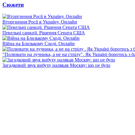
Сюжети
Вторгнення Росії в Україну. Онлайн
Пекельні санкції. Рішення Сената США
Війна на Близькому Сході. Онлайн
"Полювати на лучника, а не на стрілу". Як Україні боротись з 
Загадковий звук вибуху налякав Москву: що це було