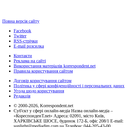
Повна версія сайту
Facebook
Twitter
RSS-стрічки
E-mail розсилка
Контакти
Реклама на сайті
Використання матеріалів korrespondent.net
Правила користування сайтом
Договір користування сайтом
Політика у сфері конфіденційності і персональних даних
Угода щодо користування
Редакція
© 2000-2026, Korrespondent.net
Суб'єкт у сфері онлайн-медіа Назва онлайн-медіа –
«КореспонденТ.net» Адреса: 02091, місто Київ,
ХАРКІВСЬКЕ ШОСЕ, будинок 172-Б, офіс 208/1 E-mail:
sunlight@mediadim.com.ua
Телефон: 044-205-43-00