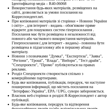
Ідентифікатор медіа – R40-06068
Використання будь-яких матеріалів, розміщених на
сайті, дозволяється за умови посилання на
Корреспондент.net.
При копіюванні матеріалів зі сторінки « Новини України
і світу» , для інтернет - видань - обов'язкове пряме
відкрите для пошукових систем гіперпосилання .
Посилання має бути розміщена в незалежності від
повного або часткового використання матеріалів.
Гіперпосилання ( для інтернет - видань) - повинна бути
розміщена в підзаголовку або в першому абзаці
матеріалу.
Новини з позначками "Думка", "Експертиза", "Заява",
"Регіони", "Гроші", "Влада", "Вибори", "Тест-драйв",
"Спецпроекти", "Промо" публікуються на правах
реклами.
Розділ Спецпроекти створюється спільно з
комерційними партнерами.
Будь яке копіювання, публікація, передрук, чи наступне
поширення інформації, що містить посилання на
"Інтерфакс-Україна", EPA / UPG, суворо забороняється.
Власник веб-сторінки в розділі Я-Корреспондент є автор
публікації.
Будь-яке копіювання, передрук та відтворення
фотографічних творів та/або аудіовізуальних творів