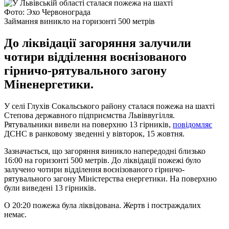
Фото: Эхо Червонограда
Займання виникло на горизонті 500 метрів
До ліквідації загоряння залучили
чотири відділення воєнізованого
гірничо-рятувального загону
Міненергетики.
У селі Глухів Сокальського району сталася пожежа на шахті
Степова державного підприємства Львіввугілля.
Рятувальники вивели на поверхню 13 гірників,
повідомляє
ДСНС в ранковому зведенні у вівторок, 15 жовтня.
Зазначається, що загоряння виникло напередодні близько
16:00 на горизонті 500 метрів. До ліквідації пожежі було
залучено чотири відділення воєнізованого гірничо-
рятувального загону Міністерства енергетики. На поверхню
були виведені 13 гірників.
О 20:20 пожежа була ліквідована. Жертв і постраждалих
немає.