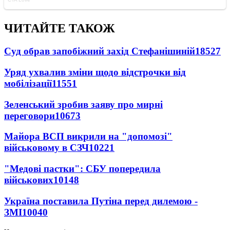
ЧИТАЙТЕ ТАКОЖ
Суд обрав запобіжний захід Стефанішиній
18527
Уряд ухвалив зміни щодо відстрочки від
мобілізації
11551
Зеленський зробив заяву про мирні
переговори
10673
Майора ВСП викрили на "допомозі"
військовому в СЗЧ
10221
"Медові пастки": СБУ попередила
військових
10148
Україна поставила Путіна перед дилемою -
ЗМІ
10040