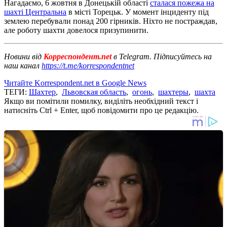
Нагадаємо, 6 жовтня в Донецькій області
сталася пожежа на
шахті Центральна
в місті Торецьк. У момент інциденту під
землею перебували понад 200 гірників. Ніхто не постраждав,
але роботу шахти довелося призупинити.
Новини від
Корреспондент.net
в Telegram. Підписуйтесь на
наш канал
https://t.me/korrespondentnet
Читайте Korrespondent.net в Google News
ТЕГИ:
Шахтер
,
Львовская область
,
огонь
,
шахтеры
,
шахта
Якщо ви помітили помилку, виділіть необхідний текст і
натисніть Ctrl + Enter, щоб повідомити про це редакцію.