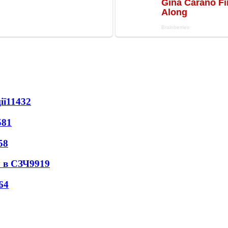
ії
11432
581
58
 в СЗЧ
9919
64