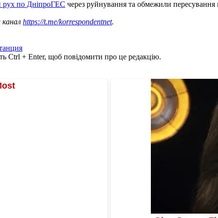
и рух по ДніпроГЕС
через руйнування та обмежили пересування 
ш канал
https://t.me/korrespondentnet
.
танция
ь Ctrl + Enter, щоб повідомити про це редакцію.