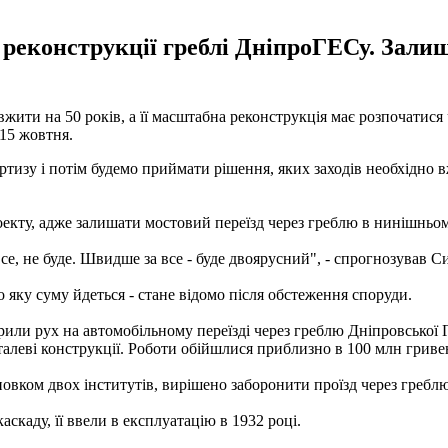
 реконструкції греблі ДніпроГЕСу. Зали
жити на 50 років, а її масштабна реконструкція має розпочатися
 15 жовтня.
изу і потім будемо приймати рішення, яких заходів необхідно вж
роекту, адже залишати мостовий переїзд через греблю в нинішньом
все, не буде. Швидше за все - буде двоярусний", - спрогнозував С
яку суму йдеться - стане відомо після обстеження споруди.
рили рух на автомобільному переїзді через греблю Дніпровської 
еталеві конструкції. Роботи обійшлися приблизно в 100 млн гриве
исновком двох інститутів, вирішено заборонити проїзд через гре
каду, її ввели в експлуатацію в 1932 році.