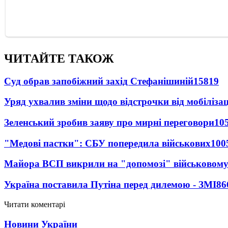
ЧИТАЙТЕ ТАКОЖ
Суд обрав запобіжний захід Стефанішиній
15819
Уряд ухвалив зміни щодо відстрочки від мобілізац
Зеленський зробив заяву про мирні переговори
10
"Медові пастки": СБУ попередила військових
100
Майора ВСП викрили на "допомозі" військовому
Україна поставила Путіна перед дилемою - ЗМІ
86
Читати коментарі
Новини України