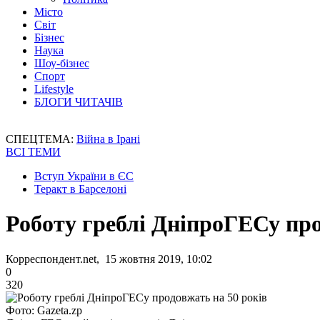
Місто
Світ
Бізнес
Наука
Шоу-бізнес
Спорт
Lifestyle
БЛОГИ ЧИТАЧІВ
СПЕЦТЕМА:
Війна в Ірані
ВСІ ТЕМИ
Вступ України в ЄС
Теракт в Барселоні
Роботу греблі ДніпроГЕСу про
Корреспондент.net, 15 жовтня 2019, 10:02
0
320
Фото: Gazeta.zp