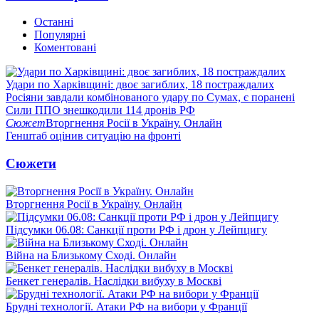
Останні
Популярні
Коментовані
Удари по Харківщині: двоє загиблих, 18 постраждалих
Росіяни завдали комбінованого удару по Сумах, є поранені
Сили ППО знешкодили 114 дронів РФ
Сюжет
Вторгнення Росії в Україну. Онлайн
Генштаб оцінив ситуацію на фронті
Сюжети
Вторгнення Росії в Україну. Онлайн
Підсумки 06.08: Санкції проти РФ і дрон у Лейпцигу
Війна на Близькому Сході. Онлайн
Бенкет генералів. Наслідки вибуху в Москві
Брудні технології. Атаки РФ на вибори у Франції