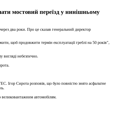
шати мостовий переїзд у нинішньому
 через два роки. Про це сказав генеральний директор
ити, щоб продовжити термін експлуатації греблі на 50 років",
у вигляді небезпечно.
ирота.
ГЕС. Ігор Сирота розповів, що було повністю знято асфальтне
нь.
блю великовантажним автомобілям.