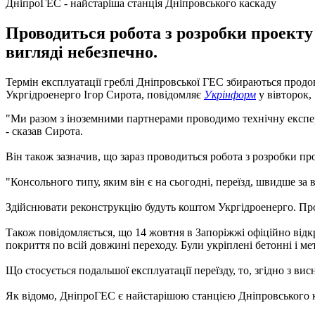
ДніпроГЕС - найстаріша станція Дніпровського каскаду
Проводиться робота з розробки проекту
вигляді небезпечно.
Термін експлуатації греблі Дніпровської ГЕС збираються продов
Укргідроенерго Ігор Сирота, повідомляє
Укрінформ
у вівторок,
"Ми разом з іноземними партнерами проводимо технічну експерт
- сказав Сирота.
Він також зазначив, що зараз проводиться робота з розробки п
"Консольного типу, яким він є на сьогодні, переїзд, швидше за 
Здійснювати реконструкцію будуть коштом Укргідроенерго. Про 
Також повідомляється, що 14 жовтня в Запоріжжі офіційно відк
покриття по всій довжині переходу. Були укріплені бетонні і м
Що стосується подальшої експлуатації переїзду, то, згідно з в
Як відомо, ДніпроГЕС є найстарішою станцією Дніпровського кас