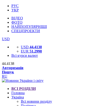
РУС
УКР
ВІДЕО
ФОТО
НАЙПОПУЛЯРНІШІ
СПЕЦПРОЕКТИ
USD
USD
44.4138
EUR
51.2998
Всі курси валют
44.4138
Авторизація
Пошук
RU
ВСІ РОЗДІЛИ
Головна
Україна
Всі новини розділу
Політика