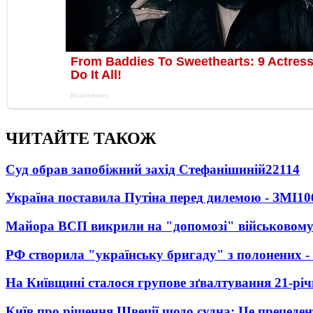
ЧИТАЙТЕ ТАКОЖ
Суд обрав запобіжний захід Стефанішиній
22114
Україна поставила Путіна перед дилемою - ЗМІ
10
Майора ВСП викрили на "допомозі" військовому
РФ створила "українську бригаду" з полонених -
На Київщині сталося групове зґвалтування 21-річ
Київ про рішення Швеції щодо судна: Це прецеден