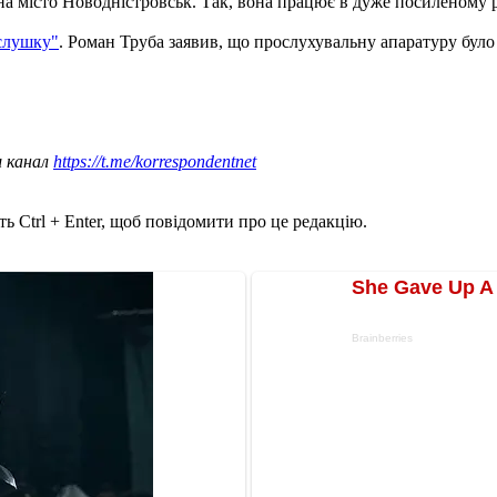
а місто Новодністровськ. Так, вона працює в дуже посиленому р
ослушку"
. Роман Труба заявив, що прослухувальну апаратуру було 
ш канал
https://t.me/korrespondentnet
ь Ctrl + Enter, щоб повідомити про це редакцію.