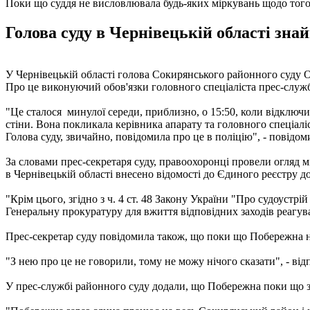
Поки що суддя не висловлювала будь-яких міркувань щодо того,
Голова суду в Чернівецькій області знай
У Чернівецькій області голова Сокирянського районного суду О
Про це виконуючий обов'язки головного спеціаліста прес-слу
"Це сталося минулої середи, приблизно, о 15:50, коли відключи
стіни. Вона покликала керівника апарату та головного спеціалі
Голова суду, звичайно, повідомила про це в поліцію", - повідо
За словами прес-секретаря суду, правоохоронці провели огляд м
в Чернівецькій області внесено відомості до Єдиного реєстру д
"Крім цього, згідно з ч. 4 ст. 48 Закону України "Про судоустр
Генеральну прокуратуру для вжиття відповідних заходів реагув
Прес-секретар суду повідомила також, що поки що Побережна не
"З нею про це не говорили, тому не можу нічого сказати", - ві
У прес-службі районного суду додали, що Побережна поки що з