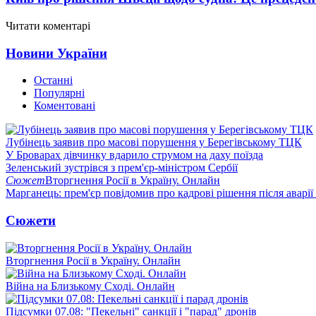
Читати коментарі
Новини України
Останні
Популярні
Коментовані
Лубінець заявив про масові порушення у Берегівському ТЦК
У Броварах дівчинку вдарило струмом на даху поїзда
Зеленський зустрівся з прем'єр-міністром Сербії
Сюжет
Вторгнення Росії в Україну. Онлайн
Марганець: прем'єр повідомив про кадрові рішення після аварії
Сюжети
Вторгнення Росії в Україну. Онлайн
Війна на Близькому Сході. Онлайн
Підсумки 07.08: "Пекельні" санкції і "парад" дронів