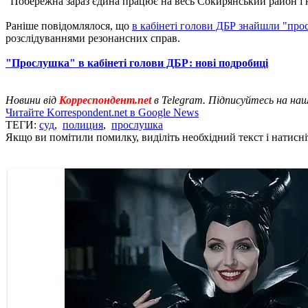
"Побережна зараз єдина працює на весь Сокирянський район і н
Раніше повідомлялося, що
в кабінеті голови ДБР знайшли "пр
розслідуваннями резонансних справ.
"Прослушка" в кабінеті голови ДБР: нові подробиці
Новини від
Корреспондент.net
в Telegram. Підписуйтесь на на
Читайте Korrespondent.net в Google News
ТЕГИ:
суд
,
полиция
,
прослушка
Якщо ви помітили помилку, виділіть необхідний текст і натисніт