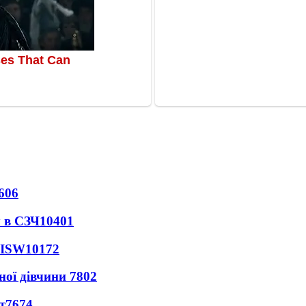
606
 в СЗЧ
10401
 ISW
10172
ної дівчини
7802
т
7674