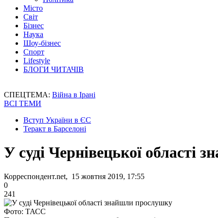
Місто
Світ
Бізнес
Наука
Шоу-бізнес
Спорт
Lifestyle
БЛОГИ ЧИТАЧІВ
СПЕЦТЕМА:
Війна в Ірані
ВСІ ТЕМИ
Вступ України в ЄС
Теракт в Барселоні
У суді Чернівецької області 
Корреспондент.net, 15 жовтня 2019, 17:55
0
241
Фото: ТАСС