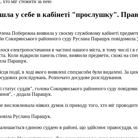
 хто міг стежити за нею
шла у себе в кабінеті "прослушку". Прав
лена Побережна виявила у своєму службовому кабінеті предмети,
жби Сокирянського районного суду Руслана Паращук повідомила
лося електропостачання в частині нашого міста, в тому числі і в
ста. Коли відкрили панель стіни, виявили предмети, схожі на спе
мила Паращук.
ісця події, в ході якого виявлені спецзасоби були видалені. За 
осудових розслідувань. Розпочато досудове розслідування.
ій і статус суддів", голова Сокирянського районного суду повідоми
ання", - додала Паращук.
 висловлювала ніяких думок із приводу того, хто міг проводити
дповіла Руслана Паращук.
алишається єдиною суддею в районі, що здійснює правосуддя, ос