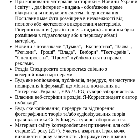
При копіюванні матеріалів зі сторінки « Новини України
і світу» , для інтернет - видань - обов'язкове пряме
відкрите для пошукових систем гіперпосилання .
Посилання має бути розміщена в незалежності від
повного або часткового використання матеріалів.
Гіперпосилання ( для інтернет - видань) - повинна бути
розміщена в підзаголовку або в першому абзаці
матеріалу.
Новини з позначками "Думка", "Експертиза", "Заява",
"Регіони", "Гроші", "Влада", "Вибори", "Тест-драйв",
"Спецпроекти", "Промо" публікуються на правах
реклами.
Розділ Спецпроекти створюється спільно з
комерційними партнерами.
Будь яке копіювання, публікація, передрук, чи наступне
поширення інформації, що містить посилання на
"Інтерфакс-Україна", EPA / UPG, суворо забороняється.
Власник веб-сторінки в розділі Я-Корреспондент є автор
публікації.
Будь-яке копіювання, передрук та відтворення
фотографічних творів та/або аудіовізуальних творів
правовласника Getty Images - суворо забороняється.
Матеріали сайту korrespondent.net призначені для осіб
старше 21 року (21+). Участь в азартних іграх може
викликати ігрову залежність. Дотримуйтесь правил