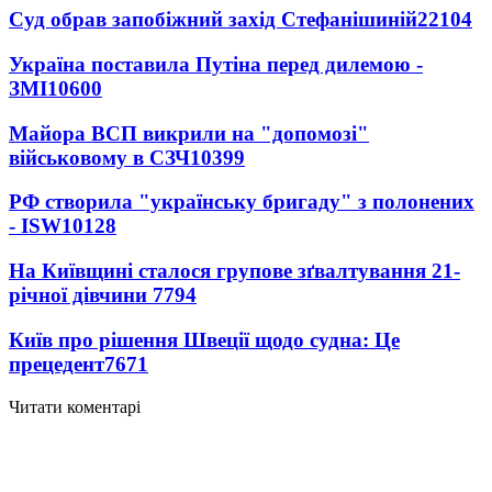
Суд обрав запобіжний захід Стефанішиній
22104
Україна поставила Путіна перед дилемою -
ЗМІ
10600
Майора ВСП викрили на "допомозі"
військовому в СЗЧ
10399
РФ створила "українську бригаду" з полонених
- ISW
10128
На Київщині сталося групове зґвалтування 21-
річної дівчини
7794
Київ про рішення Швеції щодо судна: Це
прецедент
7671
Читати коментарі