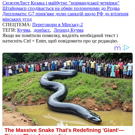
Сюжет
Лист Козака і майбутнє "нормандської четвірки"
Штайнмаєр сподівається на обмін полоненими до Різдва
Дипломати: G7 прив'яже долю санкцій щодо РФ до втілення
мінських угод
СПЕЦТЕМА:
Переговори в Мінську-2
ТЕГИ:
Кучма
,
донбасс
,
Леонид Кучма
Якщо ви помітили помилку, виділіть необхідний текст і
натисніть Ctrl + Enter, щоб повідомити про це редакцію.