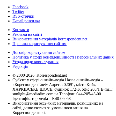
Facebook
Twitter
RSS-стрічки
E-mail розсилка
Контакти
Реклама на сайті
Використання матеріалів korrespondent.net
Правила користування сайтом
Договір користування сайтом
Політика у сфері конфіденційності і персональних даних
Угода щодо користування
Редакція
© 2000-2026, Korrespondent.net
Суб'єкт у сфері онлайн-медіа Назва онлайн-медіа –
«КореспонденТ.net» Адреса: 02091, місто Київ,
ХАРКІВСЬКЕ ШОСЕ, будинок 172-Б, офіс 208/1 E-mail:
sunlight@mediadim.com.ua
Телефон: 044-205-43-00
Ідентифікатор медіа – R40-06068
Використання будь-яких матеріалів, розміщених на
сайті, дозволяється за умови посилання на
Корреспондент.net.