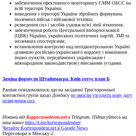
забезпечення ефективного моніторингу СММ ОБСЄ на
всій території України;
виведення з території України збройних формувань
іноземних військ і військової техніки;
розведення сил і засобів уздовж всієї лінії зіткнення;
забезпечення роботи Центральної виборчої комісії
(ЦВК) України, українських політичних партій, ЗМІ та
іноземних спостерігачів;
встановлення контролю над непідконтрольною Україні
ділянкою російсько-українського кордону і виконання
інших пунктів, передбачених українським і
міжнародним законодавством і мінськими угодами.
Заміна формули Штайнмаєра. Київ готує план Б
Раніше повідомлялося, що на засіданні Тристоронньої
контактної групи щодо Донбасу
не змогли узгодити нову дату
розведення сил.
Новини від
Корреспондент.net
в Telegram. Підписуйтесь на
наш канал
https://t.me/korrespondentnet
Читайте Korrespondent.net в Google News
Переговори в Мінську-2