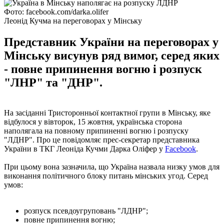
Фото: facebook.com/darka.olifer
Леонід Кучма на переговорах у Мінську
Представник України на переговорах у
Мінську висунув ряд вимог, серед яких
- повне припинення вогню і розпуск
"ЛНР" та "ДНР".
На засіданні Тристоронньої контактної групи в Мінську, яке
відбулося у вівторок, 15 жовтня, українська сторона
наполягала на повному припиненні вогню і розпуску
"ЛДНР". Про це повідомляє прес-секретар представника
України в ТКГ Леоніда Кучми Дарка Оліфер у
Facebook
.
При цьому вона зазначила, що Україна назвала низку умов для
виконання політичного блоку питань мінських угод. Серед
умов:
розпуск псевдоугруповань "ЛДНР";
повне припинення вогню;