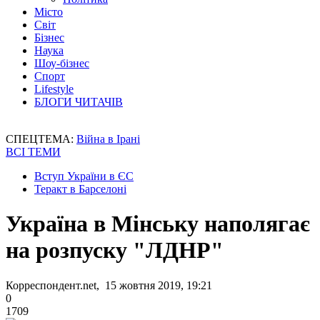
Місто
Світ
Бізнес
Наука
Шоу-бізнес
Спорт
Lifestyle
БЛОГИ ЧИТАЧІВ
СПЕЦТЕМА:
Війна в Ірані
ВСІ ТЕМИ
Вступ України в ЄС
Теракт в Барселоні
Україна в Мінську наполягає
на розпуску "ЛДНР"
Корреспондент.net, 15 жовтня 2019, 19:21
0
1709