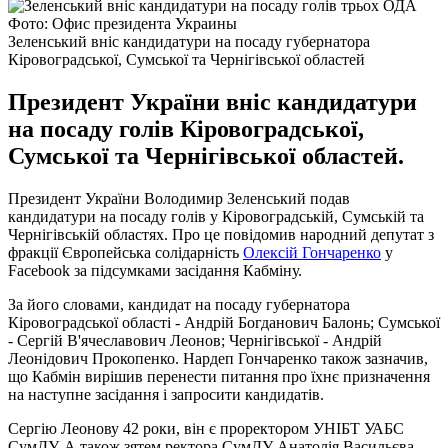
Фото: Офис президента Украины
Зеленський вніс кандидатури на посаду губернатора
Кіровоградської, Сумської та Чернігівської областей
Президент України вніс кандидатури
на посаду голів Кіровоградської,
Сумської та Чернігівської областей.
Президент України Володимир Зеленський подав
кандидатури на посаду голів у Кіровоградській, Сумській та
Чернігівській областях. Про це повідомив народний депутат з
фракції Європейська солідарність
Олексій Гончаренко
у
Facebook за підсумками засідання Кабміну.
За його словами, кандидат на посаду губернатора
Кіровоградської області - Андрій Богданович Балонь; Сумської
- Сергій В'ячеславович Леонов; Чернігівської - Андрій
Леонідович Прокопенко. Нардеп Гончаренко також зазначив,
що Кабмін вирішив перенести питання про їхнє призначення
на наступне засідання і запросити кандидатів.
Сергію Леонову 42 роки, він є проректором УНІБТ УАБС
СумДУ. А також зятем ректора СумДУ Анатолія Васильєва.