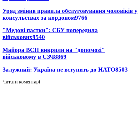
Уряд змінив правила обслуговування чоловіків у
консульствах за кордоном
9766
"Медові пастки": СБУ попередила
військових
9540
Майора ВСП викрили на "допомозі"
військовому в СЗЧ
8869
Залужний: Україна не вступить до НАТО
8503
Читати коментарі