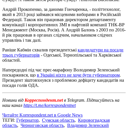
Андрій Прокопенко, за даними Гончаренка, - політтехнолог,
який в 2013 році займався місцевими виборами в Російській
Федерації. Також він працював директором департаменту
комунікації і корпоративних ЗМІ в нафтовій компанії ТНК-ВР
Менеджмент (Москва, Росія). А Андрій Балонь з 2003 по 2016-
й рік працював в органах слідчим, начальником слідчих
управлінь і так далі.
Раніше Кабмін схвалив президентські
кандидатури на посади
трьох губернаторів
- Одеської, Тернопільської та Харківської
областей.
Напередодні під час прес-марафону Володимир Зеленський
поскаржився, що
в Україні ніхто не хоче бути губернатором
.
Президент зіштовхнувся з проблемою дефіциту кандидатів на
посади голів ОДА.
Новини від
Корреспондент.net
в Telegram. Підписуйтесь на
наш канал
https://t.me/korrespondentnet
Читайте Korrespondent.net в Google News
ТЕГИ:
Губернатор
,
Сумская область
,
Кировоградская
область
,
Черниговская область
,
Владимир Зеленский