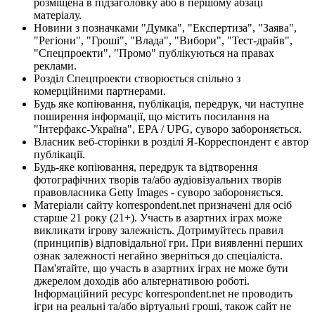
розміщена в підзаголовку або в першому абзаці
матеріалу.
Новини з позначками "Думка", "Експертиза", "Заява",
"Регіони", "Гроші", "Влада", "Вибори", "Тест-драйв",
"Спецпроекти", "Промо" публікуються на правах
реклами.
Розділ Спецпроекти створюється спільно з
комерційними партнерами.
Будь яке копіювання, публікація, передрук, чи наступне
поширення інформації, що містить посилання на
"Інтерфакс-Україна", EPA / UPG, суворо забороняється.
Власник веб-сторінки в розділі Я-Корреспондент є автор
публікації.
Будь-яке копіювання, передрук та відтворення
фотографічних творів та/або аудіовізуальних творів
правовласника Getty Images - суворо забороняється.
Матеріали сайту korrespondent.net призначені для осіб
старше 21 року (21+). Участь в азартних іграх може
викликати ігрову залежність. Дотримуйтесь правил
(принципів) відповідальної гри. При виявленні перших
ознак залежності негайно зверніться до спеціаліста.
Пам'ятайте, що участь в азартних іграх не може бути
джерелом доходів або альтернативою роботі.
Інформаційний ресурс korrespondent.net не проводить
ігри на реальні та/або віртуальні гроші, також сайт не