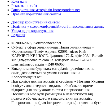
Контакти
Реклама на сайті
Використання матеріалів korrespondent.net
Правила користування сайтом
Договір користування сайтом
Політика у сфері конфіденційності і персональних даних
Угода щодо користування
Редакція
© 2000-2026, Korrespondent.net
Суб'єкт у сфері онлайн-медіа Назва онлайн-медіа –
«КореспонденТ.net» Адреса: 02091, місто Київ,
ХАРКІВСЬКЕ ШОСЕ, будинок 172-Б, офіс 208/1 E-mail:
sunlight@mediadim.com.ua
Телефон: 044-205-43-00
Ідентифікатор медіа – R40-06068
Використання будь-яких матеріалів, розміщених на
сайті, дозволяється за умови посилання на
Корреспондент.net.
При копіюванні матеріалів зі сторінки « Новини України
і світу» , для інтернет - видань - обов'язкове пряме
відкрите для пошукових систем гіперпосилання .
Посилання має бути розміщена в незалежності від
повного або часткового використання матеріалів.
Гіперпосилання ( для інтернет - видань) - повинна бути