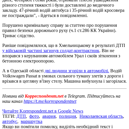
різного ступеня тяжкості і були доставлені до медичного
закладу. 47-річний водій автобуса і 35-річний водій кросовера
не постраждали", - йдеться в повідомленні.
Порушено кримінальну справу за статтею про порушення
правил безпеки дорожнього руху (ч.1 ст.286 КК України).
Триває слідство.
Раніше повідомлялося, що в Хмельницькому в результаті ДТП
у військовій частині загинув солдат-контрактник
. Він не
впорався з керуванням автомобілем Урал і скоїв зіткнення з
бетонною електроопорою.
А в Одеській області
дві людини згоріли в автомобілі.
Водій
Volkswagen Passat в умовах сильного туману злетів з дороги і
врізався в цегляну в'їзну стелу. Машина вибухнула і загорілася.
Новини від
Корреспондент.net
в Telegram. Підписуйтесь на
наш канал
https://t.me/korrespondentnet
Читайте Korrespondent.net в Google News
ТЕГИ:
ДТП
,
фото
,
авария
,
полиция
,
Николаевская область
,
автобус
,
маршрутка
Якщо ви помітили помилку, виділіть необхідний текст і