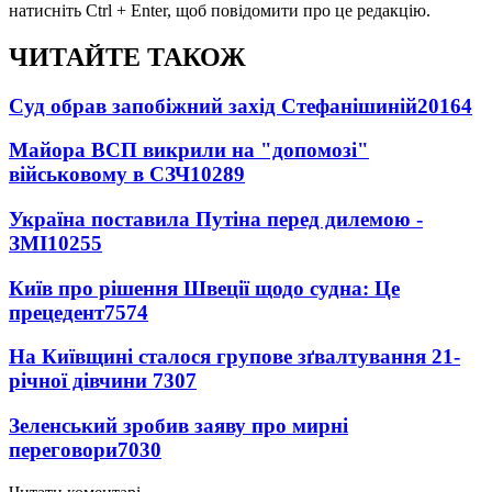
натисніть Ctrl + Enter, щоб повідомити про це редакцію.
ЧИТАЙТЕ ТАКОЖ
Суд обрав запобіжний захід Стефанішиній
20164
Майора ВСП викрили на "допомозі"
військовому в СЗЧ
10289
Україна поставила Путіна перед дилемою -
ЗМІ
10255
Київ про рішення Швеції щодо судна: Це
прецедент
7574
На Київщині сталося групове зґвалтування 21-
річної дівчини
7307
Зеленський зробив заяву про мирні
переговори
7030