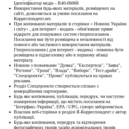
Ідентифікатор медіа – R40-06068
Використання будь-яких матеріалів, розміщених на
сайті, дозволяється за умови посилання на
Корреспондент.net.
При копіюванні матеріалів зі сторінки « Новини України
і світу» , для інтернет - видань - обов'язкове пряме
відкрите для пошукових систем гіперпосилання .
Посилання має бути розміщена в незалежності від
повного або часткового використання матеріалів.
Гіперпосилання ( для інтернет - видань) - повинна бути
розміщена в підзаголовку або в першому абзаці
матеріалу.
Новини з позначками "Думка", "Експертиза", "Заява",
"Регіони", "Гроші", "Влада", "Вибори", "Тест-драйв",
"Спецпроекти", "Промо" публікуються на правах
реклами.
Розділ Спецпроекти створюється спільно з
комерційними партнерами.
Будь яке копіювання, публікація, передрук, чи наступне
поширення інформації, що містить посилання на
"Інтерфакс-Україна", EPA / UPG, суворо забороняється.
Власник веб-сторінки в розділі Я-Корреспондент є автор
публікації.
Будь-яке копіювання, передрук та відтворення
фотографічних творів та/або аудіовізуальних творів