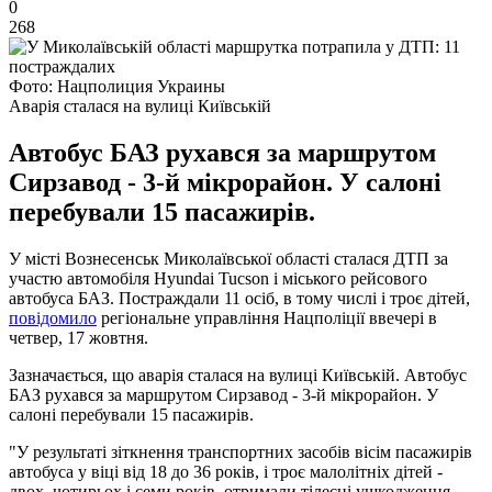
0
268
Фото: Нацполиция Украины
Аварія сталася на вулиці Київській
Автобус БАЗ рухався за маршрутом
Сирзавод - 3-й мікрорайон. У салоні
перебували 15 пасажирів.
У місті Вознесенськ Миколаївської області сталася ДТП за
участю автомобіля Hyundai Tucson і міського рейсового
автобуса БАЗ. Постраждали 11 осіб, в тому числі і троє дітей,
повідомило
регіональне управління Нацполіції ввечері в
четвер, 17 жовтня.
Зазначається, що аварія сталася на вулиці Київській. Автобус
БАЗ рухався за маршрутом Сирзавод - 3-й мікрорайон. У
салоні перебували 15 пасажирів.
"У результаті зіткнення транспортних засобів вісім пасажирів
автобуса у віці від 18 до 36 років, і троє малолітніх дітей -
двох, чотирьох і семи років, отримали тілесні ушкодження