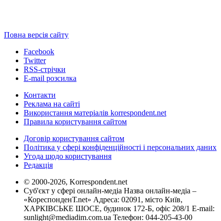
Повна версія сайту
Facebook
Twitter
RSS-стрічки
E-mail розсилка
Контакти
Реклама на сайті
Використання матеріалів korrespondent.net
Правила користування сайтом
Договір користування сайтом
Політика у сфері конфіденційності і персональних даних
Угода щодо користування
Редакція
© 2000-2026, Korrespondent.net
Суб'єкт у сфері онлайн-медіа Назва онлайн-медіа –
«КореспонденТ.net» Адреса: 02091, місто Київ,
ХАРКІВСЬКЕ ШОСЕ, будинок 172-Б, офіс 208/1 E-mail:
sunlight@mediadim.com.ua
Телефон: 044-205-43-00