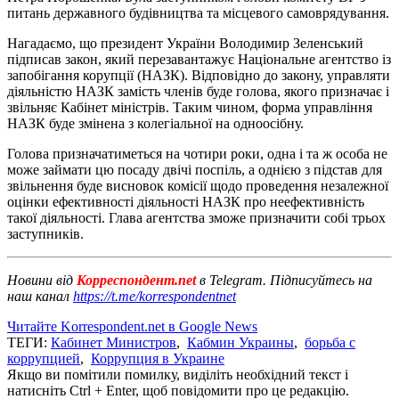
питань державного будівництва та місцевого самоврядування.
Нагадаємо, що президент України Володимир Зеленський
підписав закон, який перезавантажує Національне агентство із
запобігання корупції (НАЗК). Відповідно до закону, управляти
діяльністю НАЗК замість членів буде голова, якого призначає і
звільняє Кабінет міністрів. Таким чином, форма управління
НАЗК буде змінена з колегіальної на одноосібну.
Голова призначатиметься на чотири роки, одна і та ж особа не
може займати цю посаду двічі поспіль, а однією з підстав для
звільнення буде висновок комісії щодо проведення незалежної
оцінки ефективності діяльності НАЗК про неефективність
такої діяльності. Глава агентства зможе призначити собі трьох
заступників.
Новини від
Корреспондент.net
в Telegram. Підписуйтесь на
наш канал
https://t.me/korrespondentnet
Читайте Korrespondent.net в Google News
ТЕГИ:
Кабинет Министров
,
Кабмин Украины
,
борьба с
коррупцией
,
Коррупция в Украине
Якщо ви помітили помилку, виділіть необхідний текст і
натисніть Ctrl + Enter, щоб повідомити про це редакцію.