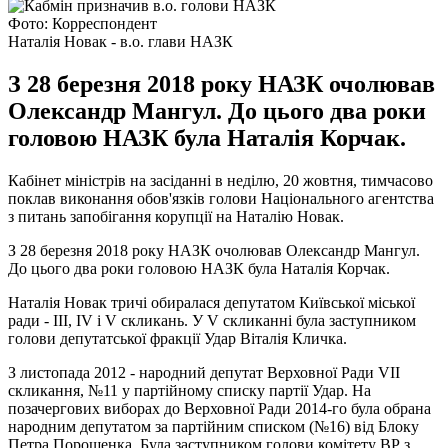
Фото: Корреспондент
Наталія Новак - в.о. глави НАЗК
З 28 березня 2018 року НАЗК очолював
Олександр Мангул. До цього два роки
головою НАЗК була Наталія Корчак.
Кабінет міністрів на засіданні в неділю, 20 жовтня, тимчасово
поклав виконання обов'язків голови Національного агентства
з питань запобігання корупції на Наталію Новак.
З 28 березня 2018 року НАЗК очолював Олександр Мангул.
До цього два роки головою НАЗК була Наталія Корчак.
Наталія Новак тричі обиралася депутатом Київської міської
ради - III, IV і V скликань. У V скликанні була заступником
голови депутатської фракції Удар Віталія Кличка.
З листопада 2012 - народний депутат Верховної Ради VII
скликання, №11 у партійному списку партії Удар. На
позачергових виборах до Верховної Ради 2014-го була обрана
народним депутатом за партійним списком (№16) від Блоку
Петра Порошенка. Була заступником голови комітету ВР з