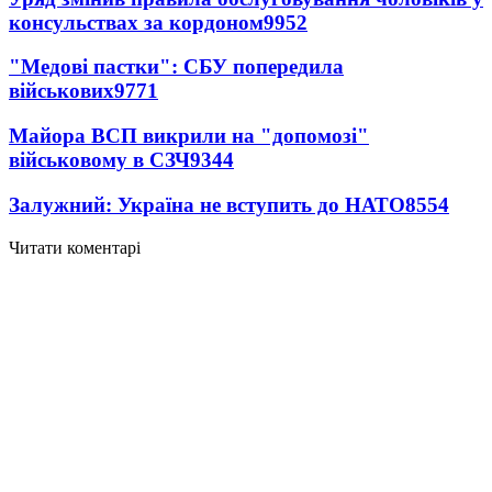
консульствах за кордоном
9952
"Медові пастки": СБУ попередила
військових
9771
Майора ВСП викрили на "допомозі"
військовому в СЗЧ
9344
Залужний: Україна не вступить до НАТО
8554
Читати коментарі