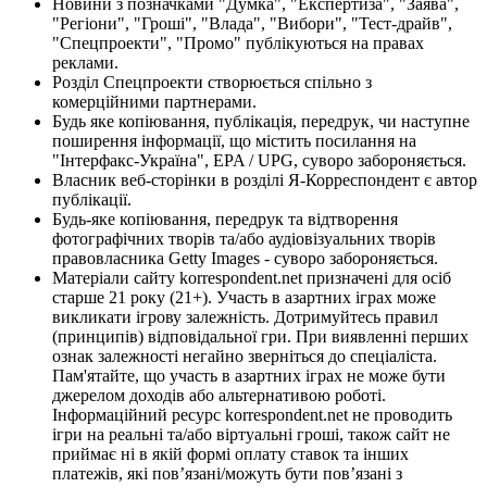
Новини з позначками "Думка", "Експертиза", "Заява",
"Регіони", "Гроші", "Влада", "Вибори", "Тест-драйв",
"Спецпроекти", "Промо" публікуються на правах
реклами.
Розділ Спецпроекти створюється спільно з
комерційними партнерами.
Будь яке копіювання, публікація, передрук, чи наступне
поширення інформації, що містить посилання на
"Інтерфакс-Україна", EPA / UPG, суворо забороняється.
Власник веб-сторінки в розділі Я-Корреспондент є автор
публікації.
Будь-яке копіювання, передрук та відтворення
фотографічних творів та/або аудіовізуальних творів
правовласника Getty Images - суворо забороняється.
Матеріали сайту korrespondent.net призначені для осіб
старше 21 року (21+). Участь в азартних іграх може
викликати ігрову залежність. Дотримуйтесь правил
(принципів) відповідальної гри. При виявленні перших
ознак залежності негайно зверніться до спеціаліста.
Пам'ятайте, що участь в азартних іграх не може бути
джерелом доходів або альтернативою роботі.
Інформаційний ресурс korrespondent.net не проводить
ігри на реальні та/або віртуальні гроші, також сайт не
приймає ні в якій формі оплату ставок та інших
платежів, які пов’язані/можуть бути пов’язані з