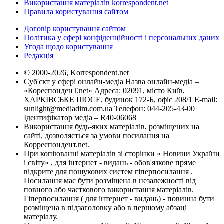
Використання матеріалів korrespondent.net
Правила користування сайтом
Договір користування сайтом
Політика у сфері конфіденційності і персональних даних
Угода щодо користування
Редакція
© 2000-2026, Korrespondent.net
Суб'єкт у сфері онлайн-медіа Назва онлайн-медіа –
«КореспонденТ.net» Адреса: 02091, місто Київ,
ХАРКІВСЬКЕ ШОСЕ, будинок 172-Б, офіс 208/1 E-mail:
sunlight@mediadim.com.ua
Телефон: 044-205-43-00
Ідентифікатор медіа – R40-06068
Використання будь-яких матеріалів, розміщених на
сайті, дозволяється за умови посилання на
Корреспондент.net.
При копіюванні матеріалів зі сторінки « Новини України
і світу» , для інтернет - видань - обов'язкове пряме
відкрите для пошукових систем гіперпосилання .
Посилання має бути розміщена в незалежності від
повного або часткового використання матеріалів.
Гіперпосилання ( для інтернет - видань) - повинна бути
розміщена в підзаголовку або в першому абзаці
матеріалу.