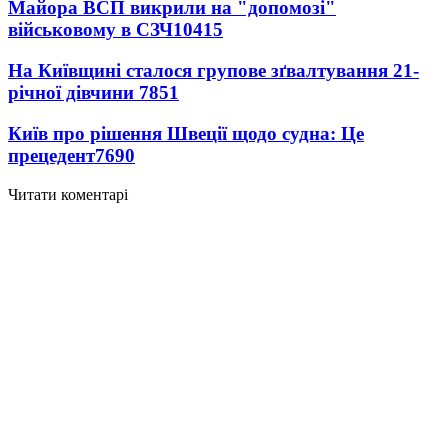
Майора ВСП викрили на "допомозі"
військовому в СЗЧ
10415
На Київщині сталося групове зґвалтування 21-
річної дівчини
7851
Київ про рішення Швеції щодо судна: Це
прецедент
7690
Читати коментарі