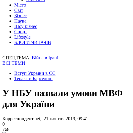
Місто
Світ
Бізнес
Наука
Шоу-бізнес
Спорт
Lifestyle
БЛОГИ ЧИТАЧІВ
СПЕЦТЕМА:
Війна в Ірані
ВСІ ТЕМИ
Вступ України в ЄС
Теракт в Барселоні
У НБУ назвали умови МВФ
для України
Корреспондент.net, 21 жовтня 2019, 09:41
0
768