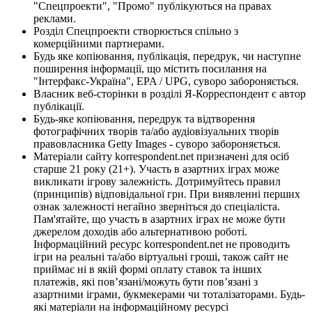
"Спецпроекти", "Промо" публікуються на правах
реклами.
Розділ Спецпроекти створюється спільно з
комерційними партнерами.
Будь яке копіювання, публікація, передрук, чи наступне
поширення інформації, що містить посилання на
"Інтерфакс-Україна", EPA / UPG, суворо забороняється.
Власник веб-сторінки в розділі Я-Корреспондент є автор
публікації.
Будь-яке копіювання, передрук та відтворення
фотографічних творів та/або аудіовізуальних творів
правовласника Getty Images - суворо забороняється.
Матеріали сайту korrespondent.net призначені для осіб
старше 21 року (21+). Участь в азартних іграх може
викликати ігрову залежність. Дотримуйтесь правил
(принципів) відповідальної гри. При виявленні перших
ознак залежності негайно зверніться до спеціаліста.
Пам'ятайте, що участь в азартних іграх не може бути
джерелом доходів або альтернативою роботі.
Інформаційний ресурс korrespondent.net не проводить
ігри на реальні та/або віртуальні гроші, також сайт не
приймає ні в якій формі оплату ставок та інших
платежів, які пов’язані/можуть бути пов’язані з
азартними іграми, букмекерами чи тоталізаторами. Будь-
які матеріали на інформаційному ресурсі