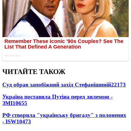
ЧИТАЙТЕ ТАКОЖ
Суд обрав запобіжний захід Стефанішиній
22173
Україна поставила Путіна перед дилемою -
ЗМІ
10655
РФ створила "українську бригаду" з полонених
- ISW
10473