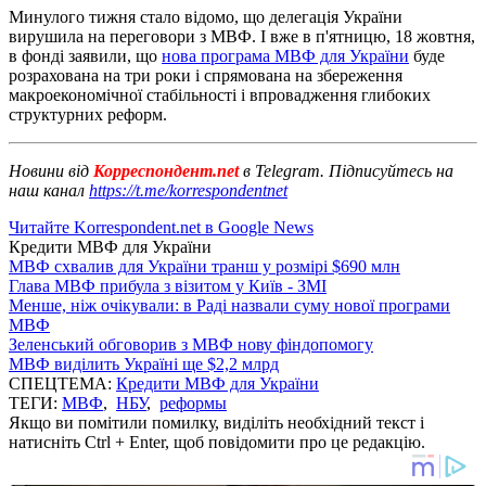
Минулого тижня стало відомо, що делегація України
вирушила на переговори з МВФ. І вже в п'ятницю, 18 жовтня,
в фонді заявили, що
нова програма МВФ для України
буде
розрахована на три роки і спрямована на збереження
макроекономічної стабільності і впровадження глибоких
структурних реформ.
Новини від
Корреспондент.net
в Telegram. Підписуйтесь на
наш канал
https://t.me/korrespondentnet
Читайте Korrespondent.net в Google News
Кредити МВФ для України
МВФ схвалив для України транш у розмірі $690 млн
Глава МВФ прибула з візитом у Київ - ЗМІ
Менше, ніж очікували: в Раді назвали суму нової програми
МВФ
Зеленський обговорив з МВФ нову фіндопомогу
МВФ виділить Україні ще $2,2 млрд
СПЕЦТЕМА:
Кредити МВФ для України
ТЕГИ:
МВФ
,
НБУ
,
реформы
Якщо ви помітили помилку, виділіть необхідний текст і
натисніть Ctrl + Enter, щоб повідомити про це редакцію.