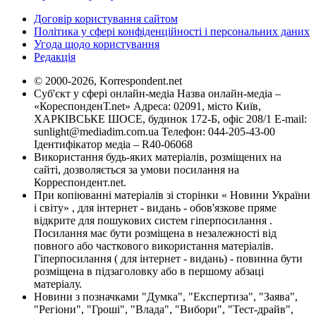
Договір користування сайтом
Політика у сфері конфіденційності і персональних даних
Угода щодо користування
Редакція
© 2000-2026, Korrespondent.net
Суб'єкт у сфері онлайн-медіа Назва онлайн-медіа –
«КореспонденТ.net» Адреса: 02091, місто Київ,
ХАРКІВСЬКЕ ШОСЕ, будинок 172-Б, офіс 208/1 E-mail:
sunlight@mediadim.com.ua
Телефон: 044-205-43-00
Ідентифікатор медіа – R40-06068
Використання будь-яких матеріалів, розміщених на
сайті, дозволяється за умови посилання на
Корреспондент.net.
При копіюванні матеріалів зі сторінки « Новини України
і світу» , для інтернет - видань - обов'язкове пряме
відкрите для пошукових систем гіперпосилання .
Посилання має бути розміщена в незалежності від
повного або часткового використання матеріалів.
Гіперпосилання ( для інтернет - видань) - повинна бути
розміщена в підзаголовку або в першому абзаці
матеріалу.
Новини з позначками "Думка", "Експертиза", "Заява",
"Регіони", "Гроші", "Влада", "Вибори", "Тест-драйв",