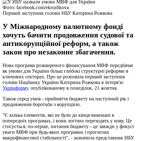
Фото: facebook.com/ekrozhkova
Перший заступник голови НБУ Катерина Рожкова
У Міжнародному валютному фонді
хочуть бачити продовження судової та
антикорупційної реформ, а також
закон про незаконне збагачення.
Нова програма розширеного фінансування МВФ передбачає
як умови для України більш глибокі структурні реформи в
ключових секторах. Про це розповіла перший заступник
голови Нацбанку України Катерина Рожкова в інтерв'ю
Укрінформу
, опублікованому в понеділок, 21 жовтня.
Також серед умов - прийняття бюджету на наступний рік і
продовження боротьби з корупцією.
"Є кілька елементів, які не були до кінця виконані в
попередніх програмах, і вони логічно переходять у нову. Це
стосується, по-перше, питання бюджету - це завжди у фокусі
уваги МВФ при будь-яких програмах і прогнозах
макрофінансової стабільності", - зазначила представник НБУ.