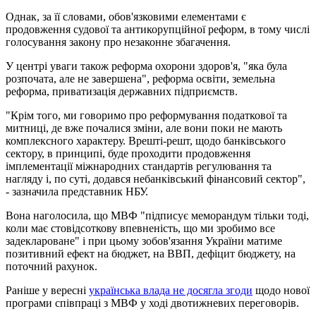
Однак, за її словами, обов'язковими елементами є
продовження судової та антикорупційної реформ, в тому числі
голосування закону про незаконне збагачення.
У центрі уваги також реформа охорони здоров'я, "яка була
розпочата, але не завершена", реформа освіти, земельна
реформа, приватизація державних підприємств.
"Крім того, ми говоримо про реформування податкової та
митниці, де вже почалися зміни, але вони поки не мають
комплексного характеру. Врешті-решт, щодо банківського
сектору, в принципі, буде проходити продовження
імплементації міжнародних стандартів регулювання та
нагляду і, по суті, додався небанківський фінансовий сектор",
- зазначила представник НБУ.
Вона наголосила, що МВФ "підписує меморандум тільки тоді,
коли має стовідсоткову впевненість, що ми зробимо все
задеклароване" і при цьому зобов'язання України матиме
позитивний ефект на бюджет, на ВВП, дефіцит бюджету, на
поточний рахунок.
Раніше у вересні
українська влада не досягла згоди
щодо нової
програми співпраці з МВФ у ході двотижневих переговорів.