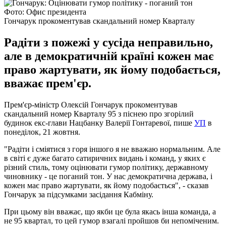
Фото: Офис президента
Гончарук прокоментував скандальний номер Кварталу
Радіти з пожежі у сусіда неправильно,
але в демократичній країні кожен має
право жартувати, як йому подобається,
вважає прем'єр.
Прем'єр-міністр Олексій Гончарук прокоментував
скандальний номер Кварталу 95 з піснею про згорілий
будинок екс-глави Нацбанку Валерії Гонтаревої, пише
УП
в
понеділок, 21 жовтня.
"Радіти і сміятися з горя іншого я не вважаю нормальним. Але
в світі є дуже багато сатиричних видань і команд, у яких є
різний стиль, тому оцінювати гумор політику, державному
чиновнику - це поганий тон. У нас демократична держава, і
кожен має право жартувати, як йому подобається", - сказав
Гончарук за підсумками засідання Кабміну.
При цьому він вважає, що якби це була якась інша команда, а
не 95 квартал, то цей гумор взагалі пройшов би непоміченим.