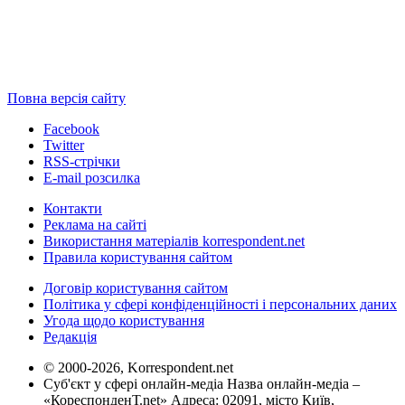
Повна версія сайту
Facebook
Twitter
RSS-стрічки
E-mail розсилка
Контакти
Реклама на сайті
Використання матеріалів korrespondent.net
Правила користування сайтом
Договір користування сайтом
Політика у сфері конфіденційності і персональних даних
Угода щодо користування
Редакція
© 2000-2026, Korrespondent.net
Суб'єкт у сфері онлайн-медіа Назва онлайн-медіа –
«КореспонденТ.net» Адреса: 02091, місто Київ,