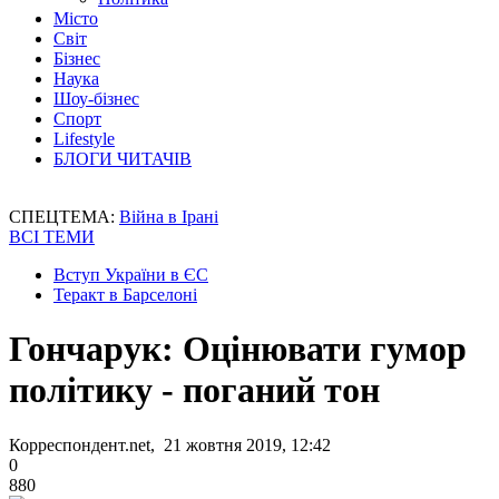
Місто
Світ
Бізнес
Наука
Шоу-бізнес
Спорт
Lifestyle
БЛОГИ ЧИТАЧІВ
СПЕЦТЕМА:
Війна в Ірані
ВСІ ТЕМИ
Вступ України в ЄС
Теракт в Барселоні
Гончарук: Оцінювати гумор
політику - поганий тон
Корреспондент.net, 21 жовтня 2019, 12:42
0
880