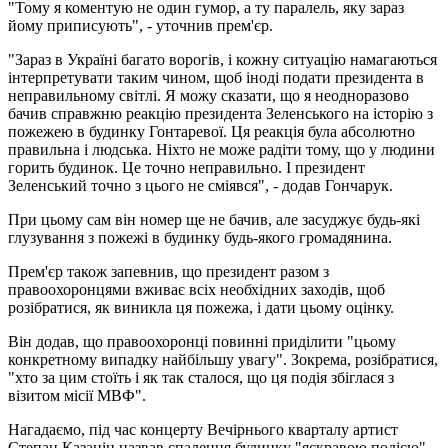
"Тому я коментую не один гумор, а ту паралель, яку зараз
йому приписують", - уточнив прем'єр.
"Зараз в Україні багато ворогів, і кожну ситуацію намагаються
інтерпретувати таким чином, щоб іноді подати президента в
неправильному світлі. Я можу сказати, що я неодноразово
бачив справжню реакцію президента Зеленського на історію з
пожежею в будинку Гонтаревої. Ця реакція була абсолютно
правильна і людська. Ніхто не може радіти тому, що у людини
горить будинок. Це точно неправильно. І президент
Зеленський точно з цього не сміявся", - додав Гончарук.
При цьому сам він номер ще не бачив, але засуджує будь-які
глузування з пожежі в будинку будь-якого громадянина.
Прем'єр також запевнив, що президент разом з
правоохоронцями вживає всіх необхідних заходів, щоб
розібратися, як виникла ця пожежа, і дати цьому оцінку.
Він додав, що правоохоронці повинні приділити "цьому
конкретному випадку найбільшу увагу". Зокрема, розібратися,
"хто за цим стоїть і як так сталося, що ця подія збіглася з
візитом місії МВФ".
Нагадаємо, під час концерту Вечірнього кварталу артист
Степан Казанін назвав спалення будинку "яскравою подією",