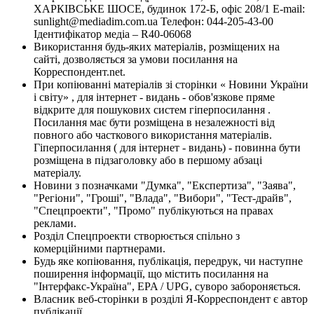
ХАРКІВСЬКЕ ШОСЕ, будинок 172-Б, офіс 208/1 E-mail:
sunlight@mediadim.com.ua
Телефон: 044-205-43-00
Ідентифікатор медіа – R40-06068
Використання будь-яких матеріалів, розміщених на
сайті, дозволяється за умови посилання на
Корреспондент.net.
При копіюванні матеріалів зі сторінки « Новини України
і світу» , для інтернет - видань - обов'язкове пряме
відкрите для пошукових систем гіперпосилання .
Посилання має бути розміщена в незалежності від
повного або часткового використання матеріалів.
Гіперпосилання ( для інтернет - видань) - повинна бути
розміщена в підзаголовку або в першому абзаці
матеріалу.
Новини з позначками "Думка", "Експертиза", "Заява",
"Регіони", "Гроші", "Влада", "Вибори", "Тест-драйв",
"Спецпроекти", "Промо" публікуються на правах
реклами.
Розділ Спецпроекти створюється спільно з
комерційними партнерами.
Будь яке копіювання, публікація, передрук, чи наступне
поширення інформації, що містить посилання на
"Інтерфакс-Україна", EPA / UPG, суворо забороняється.
Власник веб-сторінки в розділі Я-Корреспондент є автор
публікації.