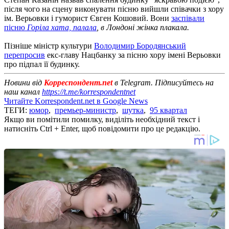
після чого на сцену виконувати пісню вийшли співачки з хору
ім. Верьовки і гуморист Євген Кошовий. Вони
заспівали
пісню
Горіла хата, палала
, в Лондоні жінка плакала.
Пізніше міністр культури
Володимир Бородянський
перепросив
екс-главу Нацбанку за пісню хору імені Верьовки
про підпал її будинку.
Новини від
Корреспондент.net
в Telegram. Підписуйтесь на
наш канал
https://t.me/korrespondentnet
Читайте Korrespondent.net в Google News
ТЕГИ:
юмор
,
премьер-министр
,
шутка
,
95 квартал
Якщо ви помітили помилку, виділіть необхідний текст і
натисніть Ctrl + Enter, щоб повідомити про це редакцію.