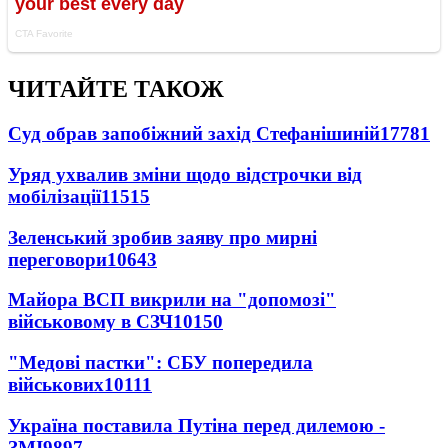
ЧИТАЙТЕ ТАКОЖ
Суд обрав запобіжний захід Стефанішиній
17781
Уряд ухвалив зміни щодо відстрочки від
мобілізації
11515
Зеленський зробив заяву про мирні
переговори
10643
Майора ВСП викрили на "допомозі"
військовому в СЗЧ
10150
"Медові пастки": СБУ попередила
військових
10111
Україна поставила Путіна перед дилемою -
ЗМІ
9897