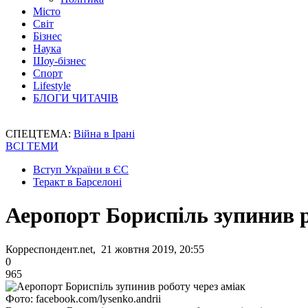
Місто
Світ
Бізнес
Наука
Шоу-бізнес
Спорт
Lifestyle
БЛОГИ ЧИТАЧІВ
СПЕЦТЕМА:
Війна в Ірані
ВСІ ТЕМИ
Вступ України в ЄС
Теракт в Барселоні
Аеропорт Бориспіль зупинив р
Корреспондент.net, 21 жовтня 2019, 20:55
0
965
Фото: facebook.com/lysenko.andrii