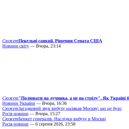
Сюжет
Пекельні санкції. Рішення Сената США
Новини світу
— Вчора, 23:14
Сюжет
"Полювати на лучника, а не на стрілу". Як Україні 
Новини України
— Вчора, 16:36
Сюжет
Загадковий звук вибуху налякав Москву: що це було
Росія новини
— Вчора, 15:27
Сюжет
Бенкет генералів. Наслідки вибуху в Москві
Росія новини
— 6 серпня 2026, 23:58