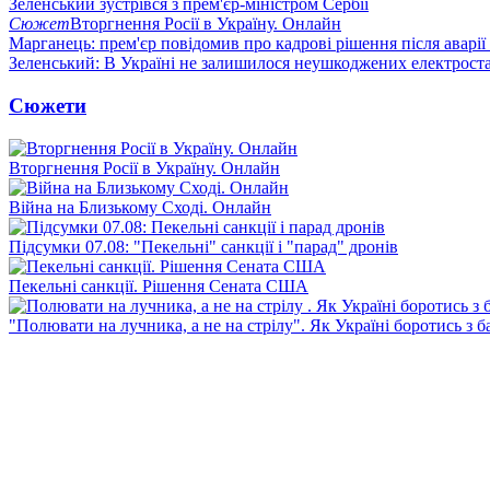
Зеленський зустрівся з прем'єр-міністром Сербії
Сюжет
Вторгнення Росії в Україну. Онлайн
Марганець: прем'єр повідомив про кадрові рішення після аварії
Зеленський: В Україні не залишилося неушкоджених електрост
Сюжети
Вторгнення Росії в Україну. Онлайн
Війна на Близькому Сході. Онлайн
Підсумки 07.08: "Пекельні" санкції і "парад" дронів
Пекельні санкції. Рішення Сената США
"Полювати на лучника, а не на стрілу". Як Україні боротись з 