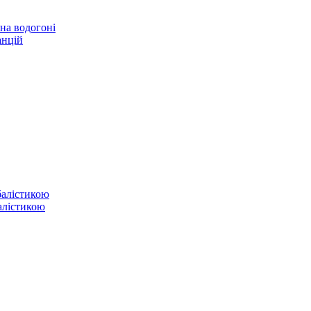
 на водогоні
анцій
балістикою