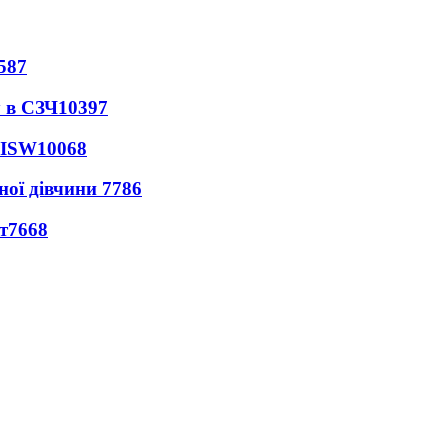
587
 в СЗЧ
10397
 ISW
10068
ної дівчини
7786
т
7668