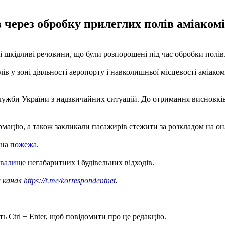
 через обробку прилеглих полів аміаком
 шкідливі речовини, що були розпорошені під час обробки полів
лів у зоні діяльності аеропорту і навколишньої місцевості аміак
лужби України з надзвичайних ситуацій. До отримання висновків 
ацію, а також закликали пасажирів стежити за розкладом на он
ьна пожежа
.
звалище
негабаритних і будівельних відходів.
ш канал
https://t.me/korrespondentnet
.
ь Ctrl + Enter, щоб повідомити про це редакцію.