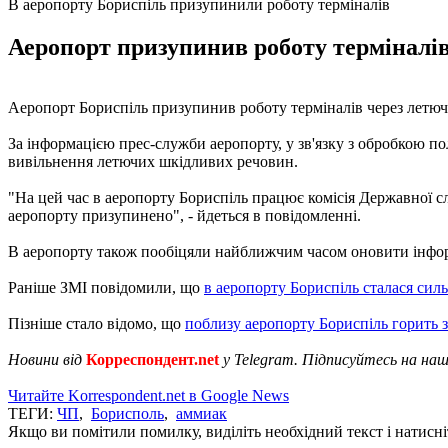
В аеропорту Бориспіль призупинили роботу терміналів
Аеропорт призупинив роботу терміналів
Аеропорт Бориспіль призупинив роботу терміналів через летючі
За інформацією прес-служби аеропорту, у зв'язку з обробкою по
вивільнення летючих шкідливих речовин.
"На цей час в аеропорту Бориспіль працює комісія Державної с
аеропорту призупинено", - йдеться в повідомленні.
В аеропорту також пообіцяли найближчим часом оновити інформ
Раніше ЗМІ повідомили, що
в аеропорту Бориспіль сталася сил
Пізніше стало відомо, що
поблизу аеропорту Бориспіль горить 
Новини від
Корреспондент.net
у Telegram. Підписуйтесь на на
Читайте Korrespondent.net в Google News
ТЕГИ:
ЧП
,
Борисполь
,
аммиак
Якщо ви помітили помилку, виділіть необхідний текст і натисніт