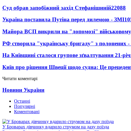
Суд обрав запобіжний захід Стефанішиній
22088
Україна поставила Путіна перед дилемою - ЗМІ
10
Майора ВСП викрили на "допомозі" військовому
РФ створила "українську бригаду" з полонених -
На Київщині сталося групове зґвалтування 21-річ
Київ про рішення Швеції щодо судна: Це прецеден
Читати коментарі
Новини України
Останні
Популярні
Коментовані
У Броварах дівчинку вдарило струмом на даху поїзда