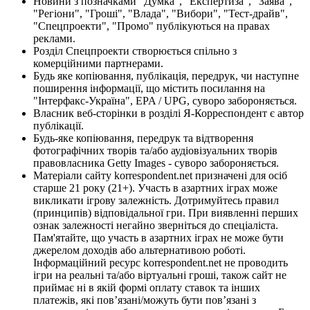
Новини з позначками "Думка", "Експертиза", "Заява",
"Регіони", "Гроші", "Влада", "Вибори", "Тест-драйв",
"Спецпроекти", "Промо" публікуються на правах
реклами.
Розділ Спецпроекти створюється спільно з
комерційними партнерами.
Будь яке копіювання, публікація, передрук, чи наступне
поширення інформації, що містить посилання на
"Інтерфакс-Україна", EPA / UPG, суворо забороняється.
Власник веб-сторінки в розділі Я-Корреспондент є автор
публікації.
Будь-яке копіювання, передрук та відтворення
фотографічних творів та/або аудіовізуальних творів
правовласника Getty Images - суворо забороняється.
Матеріали сайту korrespondent.net призначені для осіб
старше 21 року (21+). Участь в азартних іграх може
викликати ігрову залежність. Дотримуйтесь правил
(принципів) відповідальної гри. При виявленні перших
ознак залежності негайно зверніться до спеціаліста.
Пам'ятайте, що участь в азартних іграх не може бути
джерелом доходів або альтернативою роботі.
Інформаційний ресурс korrespondent.net не проводить
ігри на реальні та/або віртуальні гроші, також сайт не
приймає ні в якій формі оплату ставок та інших
платежів, які пов’язані/можуть бути пов’язані з