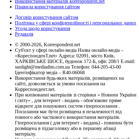
Використання матеріалів korrespondent.net
Правила користування сайтом
Договір користування сайтом
Політика у сфері конфіденційності і персональних даних
Угода щодо користування
Редакція
© 2000-2026, Korrespondent.net
Суб'єкт у сфері онлайн-медіа Назва онлайн-медіа –
«КореспонденТ.net» Адреса: 02091, місто Київ,
ХАРКІВСЬКЕ ШОСЕ, будинок 172-Б, офіс 208/1 E-mail:
sunlight@mediadim.com.ua
Телефон: 044-205-43-00
Ідентифікатор медіа – R40-06068
Використання будь-яких матеріалів, розміщених на
сайті, дозволяється за умови посилання на
Корреспондент.net.
При копіюванні матеріалів зі сторінки « Новини України
і світу» , для інтернет - видань - обов'язкове пряме
відкрите для пошукових систем гіперпосилання .
Посилання має бути розміщена в незалежності від
повного або часткового використання матеріалів.
Гіперпосилання ( для інтернет - видань) - повинна бути
розміщена в підзаголовку або в першому абзаці
матеріалу.