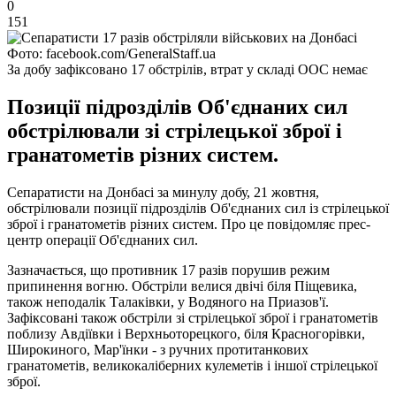
0
151
Фото: facebook.com/GeneralStaff.ua
За добу зафіксовано 17 обстрілів, втрат у складі ООС немає
Позиції підрозділів Об'єднаних сил
обстрілювали зі стрілецької зброї і
гранатометів різних систем.
Сепаратисти на Донбасі за минулу добу, 21 жовтня,
обстрілювали позиції підрозділів Об'єднаних сил із стрілецької
зброї і гранатометів різних систем. Про це повідомляє прес-
центр операції Об'єднаних сил.
Зазначається, що противник 17 разів порушив режим
припинення вогню. Обстріли велися двічі біля Піщевика,
також неподалік Талаківки, у Водяного на Приазов'ї.
Зафіксовані також обстріли зі стрілецької зброї і гранатометів
поблизу Авдіївки і Верхньоторецкого, біля Красногорівки,
Широкиного, Мар'їнки - з ручних протитанкових
гранатометів, великокаліберних кулеметів і іншої стрілецької
зброї.