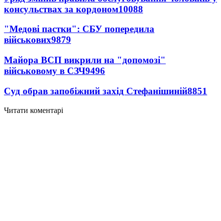
консульствах за кордоном
10088
"Медові пастки": СБУ попередила
військових
9879
Майора ВСП викрили на "допомозі"
військовому в СЗЧ
9496
Суд обрав запобіжний захід Стефанішиній
8851
Читати коментарі