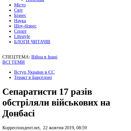
Місто
Світ
Бізнес
Наука
Шоу-бізнес
Спорт
Lifestyle
БЛОГИ ЧИТАЧІВ
СПЕЦТЕМА:
Війна в Ірані
ВСІ ТЕМИ
Вступ України в ЄС
Теракт в Барселоні
Сепаратисти 17 разів
обстріляли військових на
Донбасі
Корреспондент.net, 22 жовтня 2019, 08:59