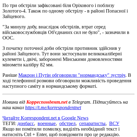
По три обстріли зафіксовані біля Оріхового і поблизу
Золотого-4. Також по одному обстрілу - в районі Попасної і
Зайцевого.
"За минулу добу, внаслідок обстрілів, втрат серед
військовослужбовців Об'єднаних сил не було", - зазначили в
ООС.
З початку поточної доби обстріли противник здійснив у
районі Зайцевого. Тут вони застосували великокаліберні
кулемети і, двічі, заборонені Мінськими домовленостями
міномети калібру 82 мм.
Раніше
Макрон і Путін обговорили "нормандську" зустріч
. В
ході телефонної розмови обговорили можливість проведення
наступного саміту в нормандському форматі.
Новини від
Корреспондент.net
в Telegram. Підписуйтесь на
наш канал
https://t.me/korrespondentnet
Читайте Korrespondent.net в Google News
ТЕГИ:
донбасс
,
военные
,
обстрел
,
сепаратисты
,
ВСУ
Якщо ви помітили помилку, виділіть необхідний текст і
натисніть Ctrl + Enter, щоб повідомити про це редакцію.