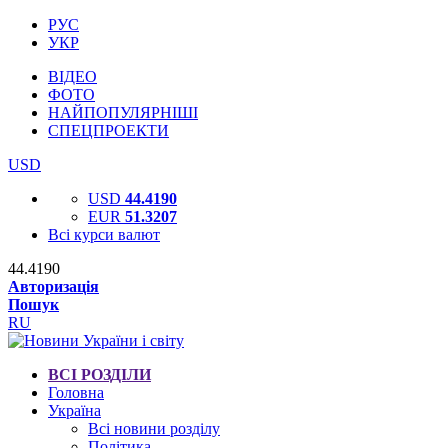
РУС
УКР
ВІДЕО
ФОТО
НАЙПОПУЛЯРНІШІ
СПЕЦПРОЕКТИ
USD
USD
44.4190
EUR
51.3207
Всі курси валют
44.4190
Авторизація
Пошук
RU
ВСІ РОЗДІЛИ
Головна
Україна
Всі новини розділу
Політика