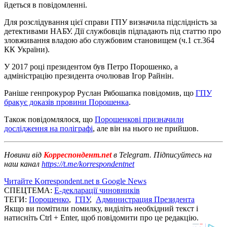
йдеться в повідомленні.
Для розслідування цієї справи ГПУ визначила підслідність за
детективами НАБУ. Дії службовців підпадають під статтю про
зловживання владою або службовим становищем (ч.1 ст.364
КК України).
У 2017 році президентом був Петро Порошенко, а
адміністрацію президента очолював Ігор Райнін.
Раніше генпрокурор Руслан Рябошапка повідомив, що
ГПУ
бракує доказів провини Порошенка
.
Також повідомлялося, що
Порошенкові призначили
дослідження на поліграфі
, але він на нього не прийшов.
Новини від
Корреспондент.net
в Telegram. Підписуйтесь на
наш канал
https://t.me/korrespondentnet
Читайте Korrespondent.net в Google News
СПЕЦТЕМА:
Е-декларації чиновників
ТЕГИ:
Порошенко
,
ГПУ
,
Администрация Президента
Якщо ви помітили помилку, виділіть необхідний текст і
натисніть Ctrl + Enter, щоб повідомити про це редакцію.