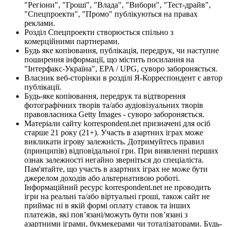
"Регіони", "Гроші", "Влада", "Вибори", "Тест-драйв",
"Спецпроекти", "Промо" публікуються на правах
реклами.
Розділ Спецпроекти створюється спільно з
комерційними партнерами.
Будь яке копіювання, публікація, передрук, чи наступне
поширення інформації, що містить посилання на
"Інтерфакс-Україна", EPA / UPG, суворо забороняється.
Власник веб-сторінки в розділі Я-Корреспондент є автор
публікації.
Будь-яке копіювання, передрук та відтворення
фотографічних творів та/або аудіовізуальних творів
правовласника Getty Images - суворо забороняється.
Матеріали сайту korrespondent.net призначені для осіб
старше 21 року (21+). Участь в азартних іграх може
викликати ігрову залежність. Дотримуйтесь правил
(принципів) відповідальної гри. При виявленні перших
ознак залежності негайно зверніться до спеціаліста.
Пам'ятайте, що участь в азартних іграх не може бути
джерелом доходів або альтернативою роботі.
Інформаційний ресурс korrespondent.net не проводить
ігри на реальні та/або віртуальні гроші, також сайт не
приймає ні в якій формі оплату ставок та інших
платежів, які пов’язані/можуть бути пов’язані з
азартними іграми, букмекерами чи тоталізаторами. Будь-