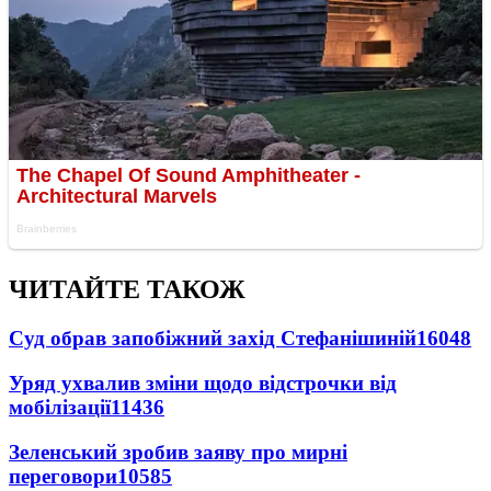
ЧИТАЙТЕ ТАКОЖ
Суд обрав запобіжний захід Стефанішиній
16048
Уряд ухвалив зміни щодо відстрочки від
мобілізації
11436
Зеленський зробив заяву про мирні
переговори
10585