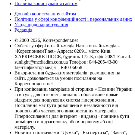
Правила користування сайтом
Договір користування сайтом
Політика у сфері конфіденційності і персональних даних
Угода щодо користування
Редакція
© 2000-2026, Korrespondent.net
Суб'єкт у сфері онлайн-медіа Назва онлайн-медіа –
«КореспонденТ.net» Адреса: 02091, місто Київ,
ХАРКІВСЬКЕ ШОСЕ, будинок 172-Б, офіс 208/1 E-mail:
sunlight@mediadim.com.ua
Телефон: 044-205-43-00
Ідентифікатор медіа – R40-06068
Використання будь-яких матеріалів, розміщених на
сайті, дозволяється за умови посилання на
Корреспондент.net.
При копіюванні матеріалів зі сторінки « Новини України
і світу» , для інтернет - видань - обов'язкове пряме
відкрите для пошукових систем гіперпосилання .
Посилання має бути розміщена в незалежності від
повного або часткового використання матеріалів.
Гіперпосилання ( для інтернет - видань) - повинна бути
розміщена в підзаголовку або в першому абзаці
матеріалу.
Новини з позначками "Думка", "Експертиза", "Заява",