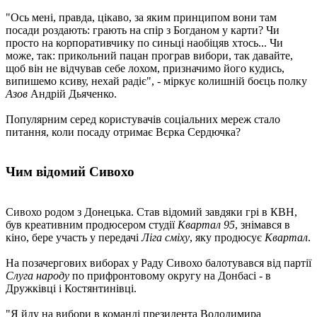
"Ось мені, правда, цікаво, за яким принципом вони там
посади роздають: грають на спір з Богданом у карти? Чи
просто на корпоративчику по синьці наобіцяв хтось... Чи
може, так: прикольний пацан програв вибори, так давайте,
щоб він не відчував себе лохом, призначимо його кудись,
випишемо ксиву, нехай радіє", - міркує колишній боєць полку
Азов
Андрій Дьяченко.
Популярним серед користувачів соціальних мереж стало
питання, коли посаду отримає Вєрка Сердючка?
Чим відомий Сивохо
Сивохо родом з Донецька. Став відомий завдяки грі в КВН,
був креативним продюсером студії
Квартал 95
, знімався в
кіно, бере участь у передачі
Ліга сміху
, яку продюсує
Квартал
.
На позачергових виборах у Раду Сивохо балотувався від партії
Слуга народу
по прифронтовому округу на Донбасі - в
Дружківці і Костянтинівці.
"Я йду на вибори в команді президента Володимира