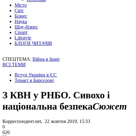
Місто
Світ
Бізнес
Наука
Шоу-бізнес
Спорт
Lifestyle
БЛОГИ ЧИТАЧІВ
СПЕЦТЕМА:
Війна в Ірані
ВСІ ТЕМИ
Вступ України в ЄС
Теракт в Барселоні
З КВН у РНБО. Сивохо і
національна безпека
Сюжет
Корреспондент.net, 22 жовтня 2019, 15:33
0
626