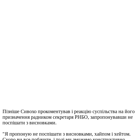
Пізніше Сивохо прокоментував і реакцію суспільства на його
призначення радником секретаря РНБО, запропонувавши не
поспішати з висновками.
"Я пропоную не поспішати з висновками, хайпом і хейтом.
Скоро ви все побачите, і тоді ми зможемо конструктивно