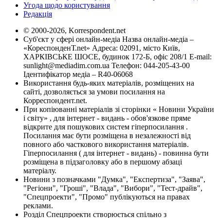
Угода щодо користування
Редакція
© 2000-2026, Korrespondent.net
Суб'єкт у сфері онлайн-медіа Назва онлайн-медіа –
«КореспонденТ.net» Адреса: 02091, місто Київ,
ХАРКІВСЬКЕ ШОСЕ, будинок 172-Б, офіс 208/1 E-mail:
sunlight@mediadim.com.ua
Телефон: 044-205-43-00
Ідентифікатор медіа – R40-06068
Використання будь-яких матеріалів, розміщених на
сайті, дозволяється за умови посилання на
Корреспондент.net.
При копіюванні матеріалів зі сторінки « Новини України
і світу» , для інтернет - видань - обов'язкове пряме
відкрите для пошукових систем гіперпосилання .
Посилання має бути розміщена в незалежності від
повного або часткового використання матеріалів.
Гіперпосилання ( для інтернет - видань) - повинна бути
розміщена в підзаголовку або в першому абзаці
матеріалу.
Новини з позначками "Думка", "Експертиза", "Заява",
"Регіони", "Гроші", "Влада", "Вибори", "Тест-драйв",
"Спецпроекти", "Промо" публікуються на правах
реклами.
Розділ Спецпроекти створюється спільно з