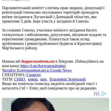
Парламентський комітет з питань прав людини, деокупації і
реінтеграції тимчасово окупованих територій проводить
виїзне засідання в Луганській і Донецькій областях, яке
триватиме 5 днів. Бере участь у засіданні й Сивохо.
За словами Сивохо, учасники виїзного засідання багато
спілкуються: з військовими, депутатами, місцевою владою та
пересічними громадянами. Планується також огляд
зруйнованих і реконструйованих будівель в Красногорівці
Мар'їнського району.
Новини від
Корреспондент.net
в Telegram. Підписуйтесь на
наш канал
https://t.me/korrespondentnet
Читайте Korrespondent.net в Google News
СПЕЦТЕМА:
Сюжети
ТЕГИ:
СНБО
,
юмор
,
квн
,
Владимир Зеленский
Якщо ви помітили помилку, виділіть необхідний текст і
натисніть Ctrl + Enter, щоб повідомити про це редакцію.