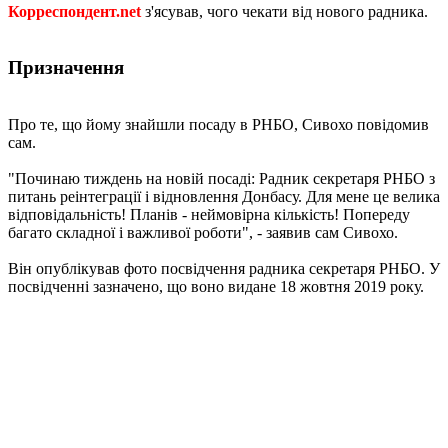
Корреспондент.net
з'ясував, чого чекати від нового радника.
Призначення
Про те, що йому знайшли посаду в РНБО, Сивохо повідомив
сам.
"Починаю тиждень на новій посаді: Радник секретаря РНБО з
питань реінтеграції і відновлення Донбасу. Для мене це велика
відповідальність! Планів - неймовірна кількість! Попереду
багато складної і важливої ​​роботи", - заявив сам Сивохо.
Він опублікував фото посвідчення радника секретаря РНБО. У
посвідченні зазначено, що воно видане 18 жовтня 2019 року.