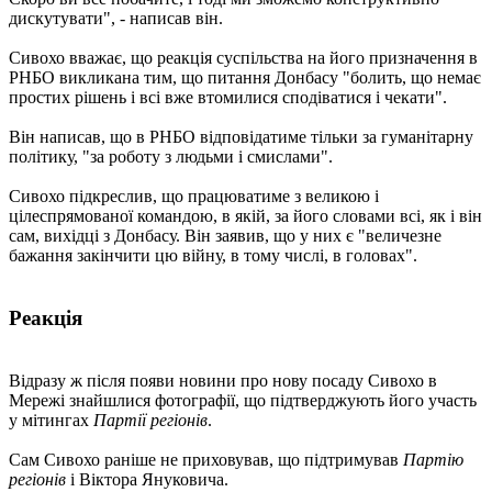
дискутувати", - написав він.
Сивохо вважає, що реакція суспільства на його призначення в
РНБО викликана тим, що питання Донбасу "болить, що немає
простих рішень і всі вже втомилися сподіватися і чекати".
Він написав, що в РНБО відповідатиме тільки за гуманітарну
політику, "за роботу з людьми і смислами".
Сивохо підкреслив, що працюватиме з великою і
цілеспрямованої командою, в якій, за його словами всі, як і він
сам, вихідці з Донбасу. Він заявив, що у них є "величезне
бажання закінчити цю війну, в тому числі, в головах".
Реакція
Відразу ж після появи новини про нову посаду Сивохо в
Мережі знайшлися фотографії, що підтверджують його участь
у мітингах
Партії регіонів
.
Сам Сивохо раніше не приховував, що підтримував
Партію
регіонів
і Віктора Януковича.