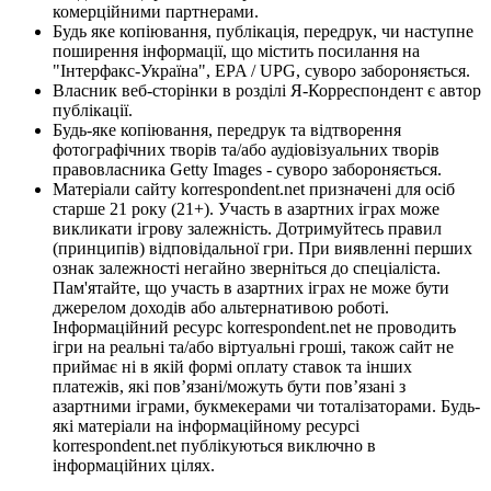
комерційними партнерами.
Будь яке копіювання, публікація, передрук, чи наступне
поширення інформації, що містить посилання на
"Інтерфакс-Україна", EPA / UPG, суворо забороняється.
Власник веб-сторінки в розділі Я-Корреспондент є автор
публікації.
Будь-яке копіювання, передрук та відтворення
фотографічних творів та/або аудіовізуальних творів
правовласника Getty Images - суворо забороняється.
Матеріали сайту korrespondent.net призначені для осіб
старше 21 року (21+). Участь в азартних іграх може
викликати ігрову залежність. Дотримуйтесь правил
(принципів) відповідальної гри. При виявленні перших
ознак залежності негайно зверніться до спеціаліста.
Пам'ятайте, що участь в азартних іграх не може бути
джерелом доходів або альтернативою роботі.
Інформаційний ресурс korrespondent.net не проводить
ігри на реальні та/або віртуальні гроші, також сайт не
приймає ні в якій формі оплату ставок та інших
платежів, які пов’язані/можуть бути пов’язані з
азартними іграми, букмекерами чи тоталізаторами. Будь-
які матеріали на інформаційному ресурсі
korrespondent.net публікуються виключно в
інформаційних цілях.