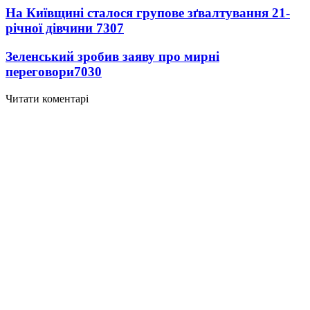
На Київщині сталося групове зґвалтування 21-
річної дівчини
7307
Зеленський зробив заяву про мирні
переговори
7030
Читати коментарі