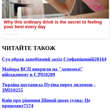
ЧИТАЙТЕ ТАКОЖ
Суд обрав запобіжний захід Стефанішиній
20164
Майора ВСП викрили на "допомозі"
військовому в СЗЧ
10289
Україна поставила Путіна перед дилемою -
ЗМІ
10255
Київ про рішення Швеції щодо судна: Це
прецедент
7574