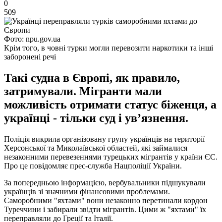
0
509
Фото: npu.gov.ua
Крім того, в човні турки могли перевозити наркотики та інші
заборонені речі
Такі судна в Європі, як правило,
затримували. Мігранти мали
можливість отримати статус біженця, а
українці - тільки суд і ув’язнення.
Поліція викрила організовану групу українців на території
Херсонської та Миколаївської областей, які займалися
незаконними перевезеннями турецьких мігрантів у країни ЄС.
Про це повідомляє прес-служба Нацполіції України.
За попередньою інформацією, вербувальники підшукували
українців зі значними фінансовими проблемами.
Саморобними "яхтами" вони незаконно перетинали кордон
Туреччини і забирали звідти мігрантів. Цими ж "яхтами" їх
переправляли до Греції та Італії.