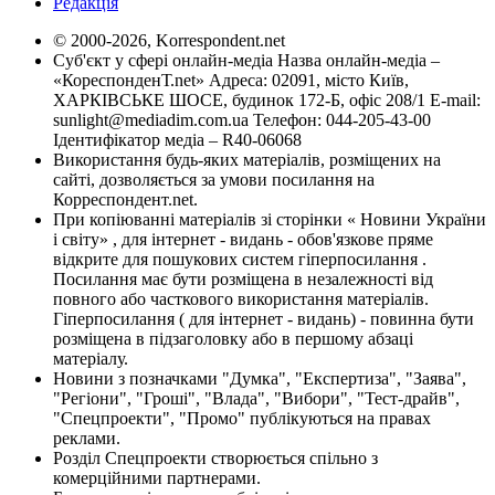
Редакція
© 2000-2026, Korrespondent.net
Суб'єкт у сфері онлайн-медіа Назва онлайн-медіа –
«КореспонденТ.net» Адреса: 02091, місто Київ,
ХАРКІВСЬКЕ ШОСЕ, будинок 172-Б, офіс 208/1 E-mail:
sunlight@mediadim.com.ua
Телефон: 044-205-43-00
Ідентифікатор медіа – R40-06068
Використання будь-яких матеріалів, розміщених на
сайті, дозволяється за умови посилання на
Корреспондент.net.
При копіюванні матеріалів зі сторінки « Новини України
і світу» , для інтернет - видань - обов'язкове пряме
відкрите для пошукових систем гіперпосилання .
Посилання має бути розміщена в незалежності від
повного або часткового використання матеріалів.
Гіперпосилання ( для інтернет - видань) - повинна бути
розміщена в підзаголовку або в першому абзаці
матеріалу.
Новини з позначками "Думка", "Експертиза", "Заява",
"Регіони", "Гроші", "Влада", "Вибори", "Тест-драйв",
"Спецпроекти", "Промо" публікуються на правах
реклами.
Розділ Спецпроекти створюється спільно з
комерційними партнерами.