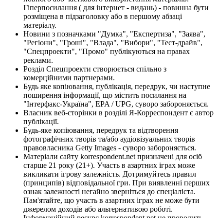
Гіперпосилання ( для інтернет - видань) - повинна бути
розміщена в підзаголовку або в першому абзаці
матеріалу.
Новини з позначками "Думка", "Експертиза", "Заява",
"Регіони", "Гроші", "Влада", "Вибори", "Тест-драйв",
"Спецпроекти", "Промо" публікуються на правах
реклами.
Розділ Спецпроекти створюється спільно з
комерційними партнерами.
Будь яке копіювання, публікація, передрук, чи наступне
поширення інформації, що містить посилання на
"Інтерфакс-Україна", EPA / UPG, суворо забороняється.
Власник веб-сторінки в розділі Я-Корреспондент є автор
публікації.
Будь-яке копіювання, передрук та відтворення
фотографічних творів та/або аудіовізуальних творів
правовласника Getty Images - суворо забороняється.
Матеріали сайту korrespondent.net призначені для осіб
старше 21 року (21+). Участь в азартних іграх може
викликати ігрову залежність. Дотримуйтесь правил
(принципів) відповідальної гри. При виявленні перших
ознак залежності негайно зверніться до спеціаліста.
Пам'ятайте, що участь в азартних іграх не може бути
джерелом доходів або альтернативою роботі.
Інформаційний ресурс korrespondent.net не проводить