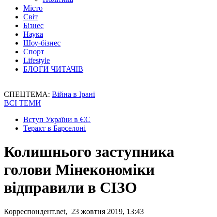
Місто
Світ
Бізнес
Наука
Шоу-бізнес
Спорт
Lifestyle
БЛОГИ ЧИТАЧІВ
СПЕЦТЕМА:
Війна в Ірані
ВСІ ТЕМИ
Вступ України в ЄС
Теракт в Барселоні
Колишнього заступника
голови Мінекономіки
відправили в СІЗО
Корреспондент.net, 23 жовтня 2019, 13:43