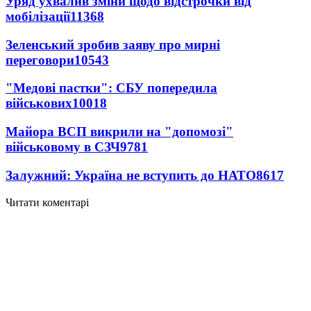
Уряд ухвалив зміни щодо відстрочки від
мобілізації
11368
Зеленський зробив заяву про мирні
переговори
10543
"Медові пастки": СБУ попередила
військових
10018
Майора ВСП викрили на "допомозі"
військовому в СЗЧ
9781
Залужний: Україна не вступить до НАТО
8617
Читати коментарі