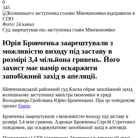
0
345
Фото: 24 канал
Суд заарештував екс-заступника глави Мінекономіки
Юрія Бровченка заарештували з
можливістю виходу під заставу в
розмірі 3,4 мільйона гривень. Його
захист має намір оскаржити
запобіжний захід в апеляції.
Шевченківський районний суд Києва обрав запобіжний захід
колишньому заступнику міністра економіки в уряді
Володимира Гройсмана Юрію Бровченкові. Про це повідомляє
проект
Ґрати
.
Бровченка заарештували з можливістю виходу під заставу в
розмірі 3,4 млн гривень. Адвокат Бровченка Сергій Стретович
повідомив, що оскаржуватиме запобіжний захід в апеляції.
Прокуратура і СБУ підозрюють Бровченка в державній зраді.