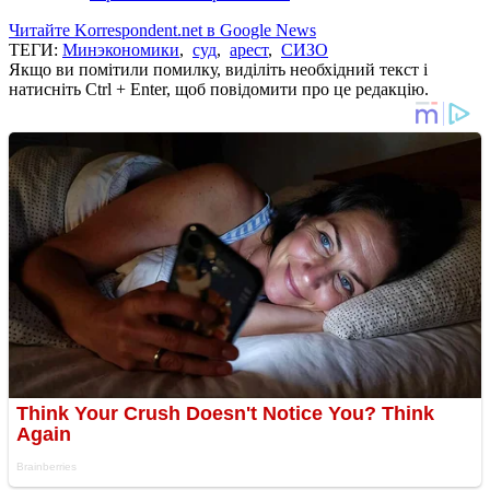
Читайте Korrespondent.net в Google News
ТЕГИ:
Минэкономики
,
суд
,
арест
,
СИЗО
Якщо ви помітили помилку, виділіть необхідний текст і
натисніть Ctrl + Enter, щоб повідомити про це редакцію.