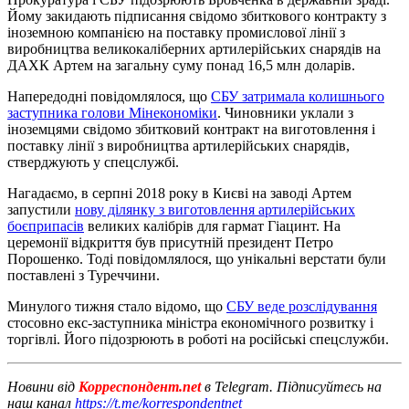
Йому закидають підписання свідомо збиткового контракту з
іноземною компанією на поставку промислової лінії з
виробництва великокаліберних артилерійських снарядів на
ДАХК Артем на загальну суму понад 16,5 млн доларів.
Напередодні повідомлялося, що
СБУ затримала колишнього
заступника голови Мінекономіки
. Чиновники уклали з
іноземцями свідомо збитковий контракт на виготовлення і
поставку лінії з виробництва артилерійських снарядів,
стверджують у спецслужбі.
Нагадаємо, в серпні 2018 року в Києві на заводі Артем
запустили
нову ділянку з виготовлення артилерійських
боєприпасів
великих калібрів для гармат Гіацинт. На
церемонії відкриття був присутній президент Петро
Порошенко. Тоді повідомлялося, що унікальні верстати були
поставлені з Туреччини.
Минулого тижня стало відомо, що
СБУ веде розслідування
стосовно екс-заступника міністра економічного розвитку і
торгівлі. Його підозрюють в роботі на російські спецслужби.
Новини від
Корреспондент.net
в Telegram. Підписуйтесь на
наш канал
https://t.me/korrespondentnet