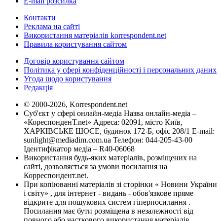
E-mail розсилка
Контакти
Реклама на сайті
Використання матеріалів korrespondent.net
Правила користування сайтом
Договір користування сайтом
Політика у сфері конфіденційності і персональних даних
Угода щодо користування
Редакція
© 2000-2026, Korrespondent.net
Суб'єкт у сфері онлайн-медіа Назва онлайн-медіа –
«КореспонденТ.net» Адреса: 02091, місто Київ,
ХАРКІВСЬКЕ ШОСЕ, будинок 172-Б, офіс 208/1 E-mail:
sunlight@mediadim.com.ua
Телефон: 044-205-43-00
Ідентифікатор медіа – R40-06068
Використання будь-яких матеріалів, розміщених на
сайті, дозволяється за умови посилання на
Корреспондент.net.
При копіюванні матеріалів зі сторінки « Новини України
і світу» , для інтернет - видань - обов'язкове пряме
відкрите для пошукових систем гіперпосилання .
Посилання має бути розміщена в незалежності від
повного або часткового використання матеріалів.