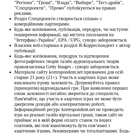
"Регіони", "Гроші", "Влада", "Вибори", "Тест-драйв",
"Спецпроекти", "Промо" публікуються на правах
реклами.
Розділ Спецпроекти створюється спільно з
комерційними партнерами.
Будь яке копіювання, публікація, передрук, чи наступне
поширення інформації, що містить посилання на
"Інтерфакс-Україна", EPA / UPG, суворо забороняється.
Власник веб-сторінки в розділі Я-Корреспондент є автор
публікації.
Будь-яке копіювання, передрук та відтворення
фотографічних творів та/або аудіовізуальних творів
правовласника Getty Images - суворо забороняється.
Матеріали сайту korrespondent.net призначені для осіб
старше 21 року (21+). Участь в азартних іграх може
викликати ігрову залежність. Дотримуйтесь правил
(принципів) відповідальної гри. При виявленні перших
ознак залежності негайно зверніться до спеціаліста.
Пам'ятайте, що участь в азартних іграх не може бути
джерелом доходів або альтернативою роботі.
Інформаційний ресурс korrespondent.net не проводить
ігри на реальні та/або віртуальні гроші, також сайт не
приймає ні в якій формі оплату ставок та інших
платежів, які пов’язані/можуть бути пов’язані з
азартними іграми, букмекерами чи тоталізаторами. Будь-