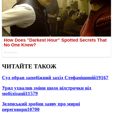
ЧИТАЙТЕ ТАКОЖ
Суд обрав запобіжний захід Стефанішиній
19167
Уряд ухвалив зміни щодо відстрочки від
мобілізації
11579
Зеленський зробив заяву про мирні
переговори
10700