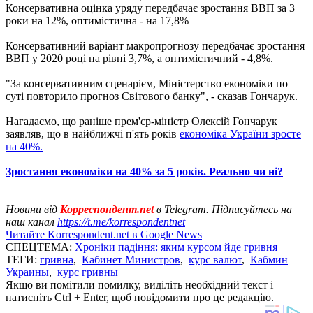
Консервативна оцінка уряду передбачає зростання ВВП за 3
роки на 12%, оптимістична - на 17,8%
Консервативний варіант макропрогнозу передбачає зростання
ВВП у 2020 році на рівні 3,7%, а оптимістичний - 4,8%.
"За консервативним сценарієм, Міністерство економіки по
суті повторило прогноз Світового банку", - сказав Гончарук.
Нагадаємо, що раніше прем'єр-міністр Олексій Гончарук
заявляв, що в найближчі п'ять років
економіка України зросте
на 40%.
Зростання економіки на 40% за 5 років. Реально чи ні?
Новини від
Корреспондент.net
в Telegram. Підписуйтесь на
наш канал
https://t.me/korrespondentnet
Читайте Korrespondent.net в Google News
СПЕЦТЕМА:
Хроніки падіння: яким курсом йде гривня
ТЕГИ:
гривна
,
Кабинет Министров
,
курс валют
,
Кабмин
Украины
,
курс гривны
Якщо ви помітили помилку, виділіть необхідний текст і
натисніть Ctrl + Enter, щоб повідомити про це редакцію.