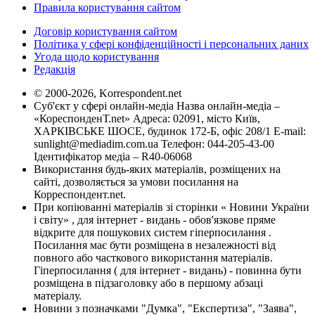
Правила користування сайтом
Договір користування сайтом
Політика у сфері конфіденційності і персональних даних
Угода щодо користування
Редакція
© 2000-2026, Korrespondent.net
Суб'єкт у сфері онлайн-медіа Назва онлайн-медіа –
«КореспонденТ.net» Адреса: 02091, місто Київ,
ХАРКІВСЬКЕ ШОСЕ, будинок 172-Б, офіс 208/1 E-mail:
sunlight@mediadim.com.ua
Телефон: 044-205-43-00
Ідентифікатор медіа – R40-06068
Використання будь-яких матеріалів, розміщених на
сайті, дозволяється за умови посилання на
Корреспондент.net.
При копіюванні матеріалів зі сторінки « Новини України
і світу» , для інтернет - видань - обов'язкове пряме
відкрите для пошукових систем гіперпосилання .
Посилання має бути розміщена в незалежності від
повного або часткового використання матеріалів.
Гіперпосилання ( для інтернет - видань) - повинна бути
розміщена в підзаголовку або в першому абзаці
матеріалу.
Новини з позначками "Думка", "Експертиза", "Заява",