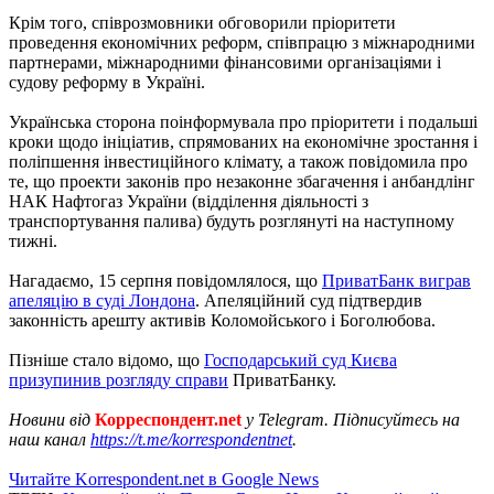
Крім того, співрозмовники обговорили пріоритети
проведення економічних реформ, співпрацю з міжнародними
партнерами, міжнародними фінансовими організаціями і
судову реформу в Україні.
Українська сторона поінформувала про пріоритети і подальші
кроки щодо ініціатив, спрямованих на економічне зростання і
поліпшення інвестиційного клімату, а також повідомила про
те, що проекти законів про незаконне збагачення і анбандлінг
НАК Нафтогаз України (відділення діяльності з
транспортування палива) будуть розглянуті на наступному
тижні.
Нагадаємо, 15 серпня повідомлялося, що
ПриватБанк виграв
апеляцію в суді Лондона
. Апеляційний суд підтвердив
законність арешту активів Коломойського і Боголюбова.
Пізніше стало відомо, що
Господарський суд Києва
призупинив розгляду справи
ПриватБанку.
Новини від
Корреспондент.net
у Telegram. Підписуйтесь на
наш канал
https://t.me/korrespondentnet
.
Читайте Korrespondent.net в Google News