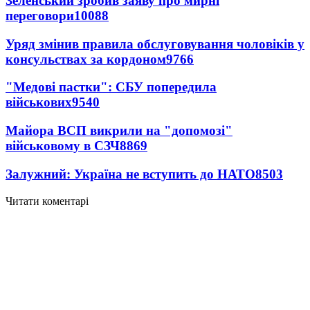
Зеленський зробив заяву про мирні
переговори
10088
Уряд змінив правила обслуговування чоловіків у
консульствах за кордоном
9766
"Медові пастки": СБУ попередила
військових
9540
Майора ВСП викрили на "допомозі"
військовому в СЗЧ
8869
Залужний: Україна не вступить до НАТО
8503
Читати коментарі