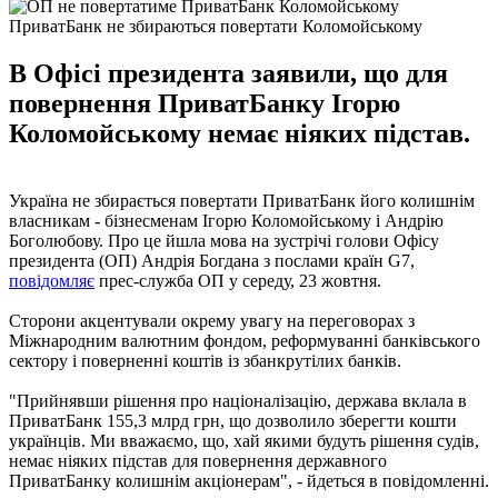
ПриватБанк не збираються повертати Коломойському
В Офісі президента заявили, що для
повернення ПриватБанку Ігорю
Коломойському немає ніяких підстав.
Україна не збирається повертати ПриватБанк його колишнім
власникам - бізнесменам Ігорю Коломойському і Андрію
Боголюбову. Про це йшла мова на зустрічі голови Офісу
президента (ОП) Андрія Богдана з послами країн G7,
повідомляє
прес-служба ОП у середу, 23 жовтня.
Сторони акцентували окрему увагу на переговорах з
Міжнародним валютним фондом, реформуванні банківського
сектору і поверненні коштів із збанкрутілих банків.
"Прийнявши рішення про націоналізацію, держава вклала в
ПриватБанк 155,3 млрд грн, що дозволило зберегти кошти
українців. Ми вважаємо, що, хай якими будуть рішення судів,
немає ніяких підстав для повернення державного
ПриватБанку колишнім акціонерам", - йдеться в повідомленні.