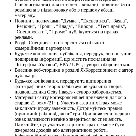
Гіперпосилання ( для інтернет - видань) - повинна бути
розміщена в підзаголовку або в першому абзаці
матеріалу.
Новини з позначками "Думка", "Експертиза", "Заява",
"Регіони", "Гроші", "Влада", "Вибори", "Тест-драйв",
"Спецпроекти", "Промо" публікуються на правах
реклами.
Розділ Спецпроекти створюється спільно з
комерційними партнерами.
Будь яке копіювання, публікація, передрук, чи наступне
поширення інформації, що містить посилання на
"Інтерфакс-Україна", EPA / UPG, суворо забороняється.
Власник веб-сторінки в розділі Я-Корреспондент є автор
публікації.
Будь-яке копіювання, передрук та відтворення
фотографічних творів та/або аудіовізуальних творів
правовласника Getty Images - суворо забороняється.
Матеріали сайту korrespondent.net призначені для осіб
старше 21 року (21+). Участь в азартних іграх може
викликати ігрову залежність. Дотримуйтесь правил
(принципів) відповідальної гри. При виявленні перших
ознак залежності негайно зверніться до спеціаліста.
Пам'ятайте, що участь в азартних іграх не може бути
джерелом доходів або альтернативою роботі.
Інформаційний ресурс korrespondent.net не проводить