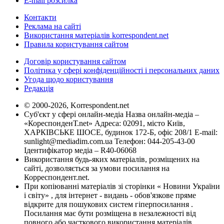
E-mail розсилка
Контакти
Реклама на сайті
Використання матеріалів korrespondent.net
Правила користування сайтом
Договір користування сайтом
Політика у сфері конфіденційності і персональних даних
Угода щодо користування
Редакція
© 2000-2026, Korrespondent.net
Суб'єкт у сфері онлайн-медіа Назва онлайн-медіа –
«КореспонденТ.net» Адреса: 02091, місто Київ,
ХАРКІВСЬКЕ ШОСЕ, будинок 172-Б, офіс 208/1 E-mail:
sunlight@mediadim.com.ua
Телефон: 044-205-43-00
Ідентифікатор медіа – R40-06068
Використання будь-яких матеріалів, розміщених на
сайті, дозволяється за умови посилання на
Корреспондент.net.
При копіюванні матеріалів зі сторінки « Новини України
і світу» , для інтернет - видань - обов'язкове пряме
відкрите для пошукових систем гіперпосилання .
Посилання має бути розміщена в незалежності від
повного або часткового використання матеріалів.