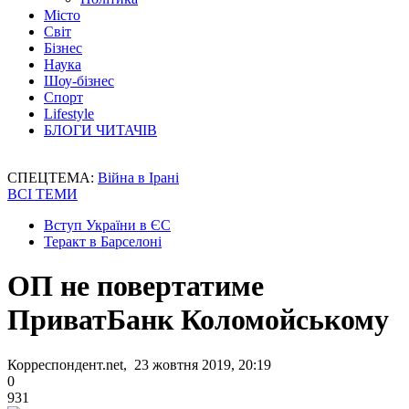
Місто
Світ
Бізнес
Наука
Шоу-бізнес
Спорт
Lifestyle
БЛОГИ ЧИТАЧІВ
СПЕЦТЕМА:
Війна в Ірані
ВСІ ТЕМИ
Вступ України в ЄС
Теракт в Барселоні
ОП не повертатиме
ПриватБанк Коломойському
Корреспондент.net, 23 жовтня 2019, 20:19
0
931