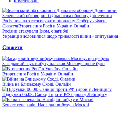
Коментовані
Зеленський обговорив із Драпатим оборону Донеччини
Росія почала застосовувати оновлену Герберу - Флеш
Сюжет
Вторгнення Росії в Україну. Онлайн
Росіяни атакували Ізюм, є загиблі
Українці висловилися щодо тривалості війни - опитування
Сюжети
Загадковий звук вибуху налякав Москву: що це було
Вторгнення Росії в Україну. Онлайн
Війна на Близькому Сході. Онлайн
Підсумки 06.08: Санкції проти РФ і дрон у Лейпцигу
Бенкет генералів. Наслідки вибуху в Москві