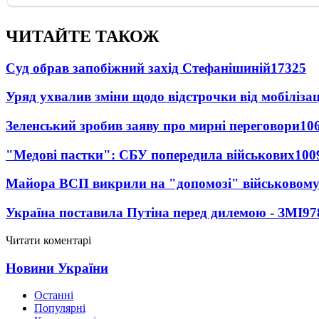
ЧИТАЙТЕ ТАКОЖ
Суд обрав запобіжний захід Стефанішиній
17325
Уряд ухвалив зміни щодо відстрочки від мобілізац
Зеленський зробив заяву про мирні переговори
10
"Медові пастки": СБУ попередила військових
100
Майора ВСП викрили на "допомозі" військовому
Україна поставила Путіна перед дилемою - ЗМІ
97
Читати коментарі
Новини України
Останні
Популярні