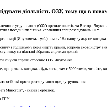
дувати діяльність ОЗУ, тому що в новому
злочинне угруповання (ОЗУ) президента-втікача Віктора Януков
тня з посади начальника Управління спецрозслідувань ГПУ.
рганізації (Януковича. -
ред.
) немає. "На нашу думку, це вигадка 
овичу і тодішньому керівництву країни, зокрема екс-міністру вн
тупнику, на підставі зібраних слідчими доказів.
ти існуючі справи стосовно ОЗУ Януковича.
е, що це якась вигадка, - будь ласка, там є 5000 томів, читайте,
гато осіб, які проти розслідування щодо угруповання.
еті Міністрів", - сказав Горбатюк.
з ГПУ.