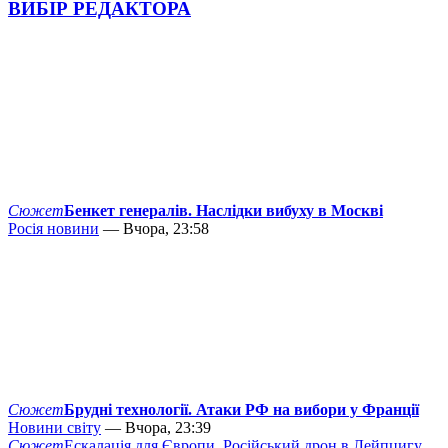
ВИБІР РЕДАКТОРА
Сюжет
Бенкет генералів. Наслідки вибуху в Москві
Росія новини
— Вчора, 23:58
Сюжет
Брудні технології. Атаки РФ на вибори у Франції
Новини світу
— Вчора, 23:39
Сюжет
Ескалація для Європи. Російський дрон в Лейпцигу