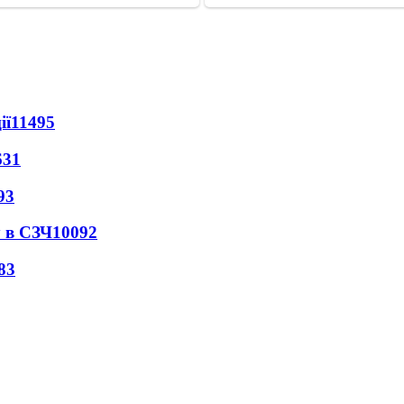
ії
11495
631
93
 в СЗЧ
10092
83