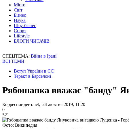
Місто
Світ
Бізнес
Наука
Шоу-бізнес
Спорт
Lifestyle
БЛОГИ ЧИТАЧІВ
СПЕЦТЕМА:
Війна в Ірані
ВСІ ТЕМИ
Вступ України в ЄС
Теракт в Барселоні
Рябошапка вважає "банду" Я
Корреспондент.net, 24 жовтня 2019, 11:20
0
521
Фото: Википедия