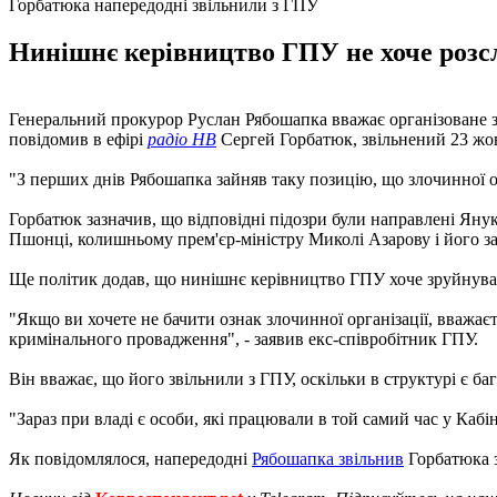
Горбатюка напередодні звільнили з ГПУ
Нинішнє керівництво ГПУ не хоче розслі
Генеральний прокурор Руслан Рябошапка вважає організоване 
повідомив в ефірі
радіо НВ
Сергей Горбатюк, звільнений 23 жов
"З перших днів Рябошапка зайняв таку позицію, що злочинної о
Горбатюк зазначив, що відповідні підозри були направлені Янук
Пшонці, колишньому прем'єр-міністру Миколі Азарову і його зас
Ще політик додав, що нинішнє керівництво ГПУ хоче зруйнува
"Якщо ви хочете не бачити ознак злочинної організації, вважаєт
кримінального провадження", - заявив екс-співробітник ГПУ.
Він вважає, що його звільнили з ГПУ, оскільки в структурі є ба
"Зараз при владі є особи, які працювали в той самий час у Кабін
Як повідомлялося, напередодні
Рябошапка звільнив
Горбатюка 