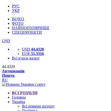
РУС
УКР
ВІДЕО
ФОТО
НАЙПОПУЛЯРНІШІ
СПЕЦПРОЕКТИ
USD
USD
44.4320
EUR
51.3316
Всі курси валют
44.4320
Авторизація
Пошук
RU
ВСІ РОЗДІЛИ
Головна
Україна
Всі новини розділу
Політика