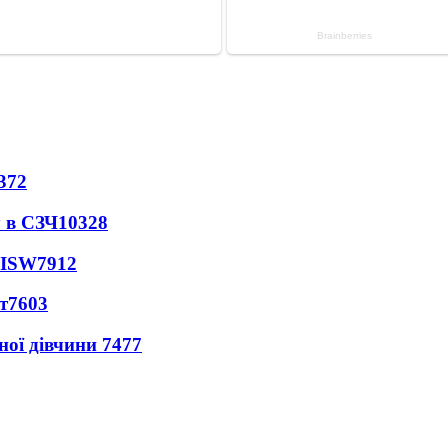
372
 в СЗЧ
10328
 ISW
7912
т
7603
ної дівчини
7477