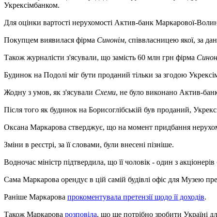
Укрексімбанком.
Для оцінки вартості нерухомості Актив-банк Маркарової-Воли
Покупцем виявилася фірма
Синонім
, співвласницею якої, за д
Також журналісти з'ясували, що замість 60 млн грн фірма
Синон
Будинок на Подолі міг бути проданий тільки за згодою Укрексім
Жодну з умов, як з'ясували
Схеми
, не було виконано Актив-бан
Після того як будинок на Борисоглібській був проданий, Укрекс
Оксана Маркарова стверджує, що на момент придбання нерухомос
Зміни в реєстрі, за її словами, були внесені пізніше.
Водночас міністр підтвердила, що її чоловік - один з акціонері
Сама Маркарова орендує в цій самій будівлі офіс для Музею пре
Раніше Маркарова
прокоментувала претензії щодо її доходів
.
Також Маркарова
розповіла
, що ще потрібно зробити Україні 