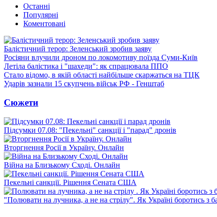
Останні
Популярні
Коментовані
Балістичний терор: Зеленський зробив заяву
Росіяни влучили дроном по локомотиву поїзда Суми-Київ
Летіла балістика і "шахеди": як спрацювала ППО
Стало відомо, в якій області найбільше скаржаться на ТЦК
Ударів зазнали 15 скупчень військ РФ - Генштаб
Сюжети
Підсумки 07.08: "Пекельні" санкції і "парад" дронів
Вторгнення Росії в Україну. Онлайн
Війна на Близькому Сході. Онлайн
Пекельні санкції. Рішення Сената США
"Полювати на лучника, а не на стрілу". Як Україні боротись з 