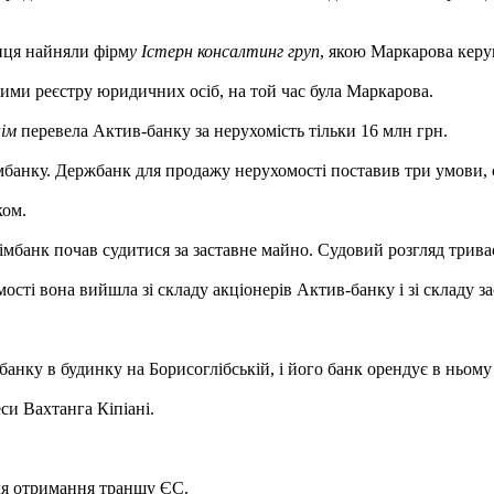
нця найняли фірм
у Істерн консалтинг груп
, якою Маркарова керу
аними реєстру юридичних осіб, на той час була Маркарова.
ім
перевела Актив-банку за нерухомість тільки 16 млн грн.
банку. Держбанк для продажу нерухомості поставив три умови, се
ком.
імбанк почав судитися за заставне майно. Судовий розгляд триває
ті вона вийшла зі складу акціонерів Актив-банку і зі складу за
в банку в будинку на Борисоглібській, і його банк орендує в ньом
си Вахтанга Кіпіані.
для отримання траншу ЄС.