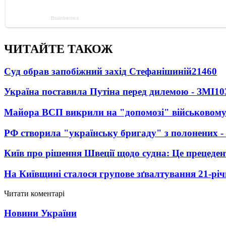
ЧИТАЙТЕ ТАКОЖ
Суд обрав запобіжний захід Стефанішиній
21460
Україна поставила Путіна перед дилемою - ЗМІ
10
Майора ВСП викрили на "допомозі" військовому
РФ створила "українську бригаду" з полонених -
Київ про рішення Швеції щодо судна: Це прецеден
На Київщині сталося групове зґвалтування 21-річ
Читати коментарі
Новини України