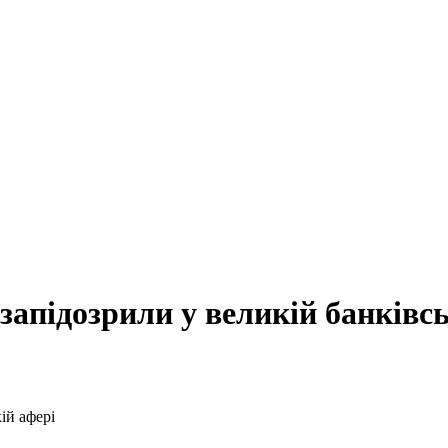
запідозрили у великій банківсь