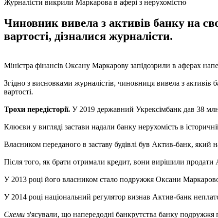
Журналісти викрили Маркарова в афері з нерухомістю
Чиновник вивела з активів банку на сво
вартості, дізналися журналісти.
Міністра фінансів Оксану Маркарову запідозрили в аферах напе
Згідно з висновками журналістів, чиновниця вивела з активів б
вартості.
Трохи передісторії.
У 2019 державний Укрексімбанк дав 38 млн
Клюєви у вигляді застави надали банку нерухомість в історичні
Власником переданого в заставу будівлі був Актив-банк, який
Після того, як брати отримали кредит, вони вирішили продати 
У 2013 році його власником стало подружжя Оксани Маркарово
У 2014 році національний регулятор визнав Актив-банк непла
Схеми
з'ясували, що напередодні банкрутства банку подружжя п