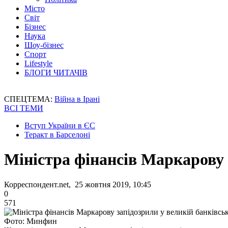
Місто
Світ
Бізнес
Наука
Шоу-бізнес
Спорт
Lifestyle
БЛОГИ ЧИТАЧІВ
СПЕЦТЕМА:
Війна в Ірані
ВСІ ТЕМИ
Вступ України в ЄС
Теракт в Барселоні
Міністра фінансів Маркарову 
Корреспондент.net, 25 жовтня 2019, 10:45
0
571
Фото: Минфин