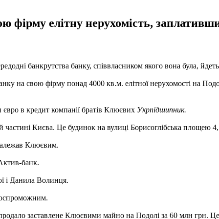
ю фірму елітну нерухомість, заплативши 
редодні банкрутства банку, співвласником якого вона була, йдет
анку на свою фірму понад 4000 кв.м. елітної нерухомості на Подо
 євро в кредит компанії братів Клюєвих
Укрпідшипник.
й частині Києва. Це будинок на вулиці Борисоглібська площею 4,5
 належав Клюєвим.
Актив-банк.
ї і Данила Волинця.
тоспроможним.
родало заставлене Клюєвими майно на Подолі за 60 млн грн. Це 