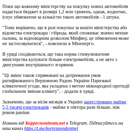
Поки що кожному міністерству на покупку нових автомобілів
надається бюджет в розмірі 1,2 млн гривень, однак, водночас,
існує обмеження за кількістю таких автомобілів - 1 штука.
"Тому вирішено, що в разі покупки за кошти міністерства або
відомства електрокара / гібрида, який споживає значно менше
палива, за відповідним дозволом Мінфіну, це обмеження може
не застосовуватися", - пояснили в Міненерго.
В уряді сподіваються, що така норма стимулюватиме
міністерства купувати більше електромобілів, а не авто з
двигунами внутрішнього згоряння.
"Ці зміни також спрямовані на дотримання умов
ратифікованого Верховною Радою України Паризької
кліматичної угоди, яка укладена з метою міжнародної протидії
глобальним змінам клімату", - додали в уряді.
Зазначимо, що за вісім місяців в Україні
зареєстровано майже
5,5 тисячі електрокарів
- майже в півтора рази більше, ніж
роком раніше.
Новини від
Корреспондент.net
в Telegram. Підписуйтесь на
наш канал
https://t.me/korrespondentnet