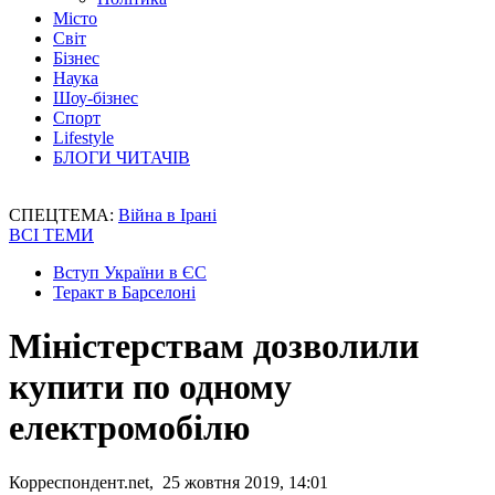
Місто
Світ
Бізнес
Наука
Шоу-бізнес
Спорт
Lifestyle
БЛОГИ ЧИТАЧІВ
СПЕЦТЕМА:
Війна в Ірані
ВСІ ТЕМИ
Вступ України в ЄС
Теракт в Барселоні
Міністерствам дозволили
купити по одному
електромобілю
Корреспондент.net, 25 жовтня 2019, 14:01