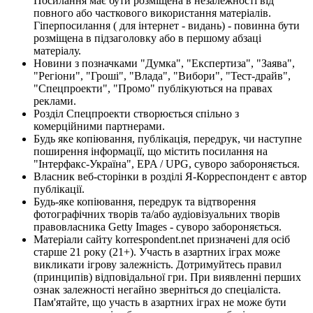
Посилання має бути розміщена в незалежності від
повного або часткового використання матеріалів.
Гіперпосилання ( для інтернет - видань) - повинна бути
розміщена в підзаголовку або в першому абзаці
матеріалу.
Новини з позначками "Думка", "Експертиза", "Заява",
"Регіони", "Гроші", "Влада", "Вибори", "Тест-драйв",
"Спецпроекти", "Промо" публікуються на правах
реклами.
Розділ Спецпроекти створюється спільно з
комерційними партнерами.
Будь яке копіювання, публікація, передрук, чи наступне
поширення інформації, що містить посилання на
"Інтерфакс-Україна", EPA / UPG, суворо забороняється.
Власник веб-сторінки в розділі Я-Корреспондент є автор
публікації.
Будь-яке копіювання, передрук та відтворення
фотографічних творів та/або аудіовізуальних творів
правовласника Getty Images - суворо забороняється.
Матеріали сайту korrespondent.net призначені для осіб
старше 21 року (21+). Участь в азартних іграх може
викликати ігрову залежність. Дотримуйтесь правил
(принципів) відповідальної гри. При виявленні перших
ознак залежності негайно зверніться до спеціаліста.
Пам'ятайте, що участь в азартних іграх не може бути