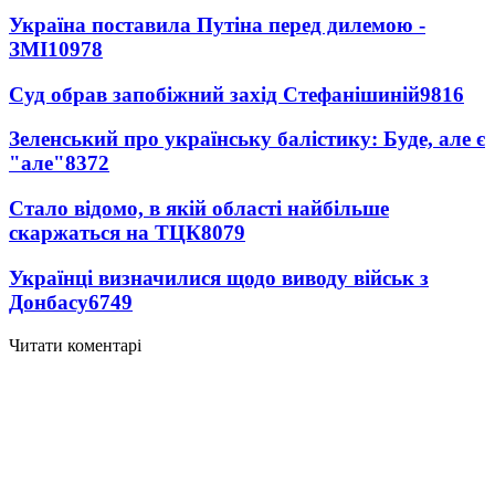
Україна поставила Путіна перед дилемою -
ЗМІ
10978
Суд обрав запобіжний захід Стефанішиній
9816
Зеленський про українську балістику: Буде, але є
"але"
8372
Стало відомо, в якій області найбільше
скаржаться на ТЦК
8079
Українці визначилися щодо виводу військ з
Донбасу
6749
Читати коментарі