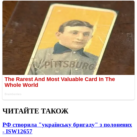
ЧИТАЙТЕ ТАКОЖ
РФ створила "українську бригаду" з полонених
- ISW
12657