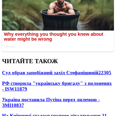
ЧИТАЙТЕ ТАКОЖ
Суд обрав запобіжний захід Стефанішиній
22305
РФ створила "українську бригаду" з полонених
- ISW
11879
Україна поставила Путіна перед дилемою -
ЗМІ
10837
На Київщині сталося групове зґвалтування 21-