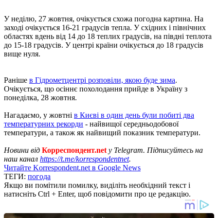
У неділю, 27 жовтня, очікується схожа погодна картина. На
заході очікується 16-21 градусів тепла. У східних і північних
областях вдень від 14 до 18 теплих градусів, на півдні теплота
до 15-18 градусів. У центрі країни очікується до 18 градусів
вище нуля.
Раніше
в Гідрометцентрі розповіли, якою буде зима
.
Очікується, що осіннє похолодання прийде в Україну з
понеділка, 28 жовтня.
Нагадаємо, у жовтні
в Києві в один день були побиті два
температурних рекорди
- найвищої середньодобової
температури, а також як найвищий показник температури.
Новини від
Корреспондент.net
у Telegram. Підписуйтесь на
наш канал
https://t.me/korrespondentnet
.
Читайте Korrespondent.net в Google News
ТЕГИ:
погода
Якщо ви помітили помилку, виділіть необхідний текст і
натисніть Ctrl + Enter, щоб повідомити про це редакцію.