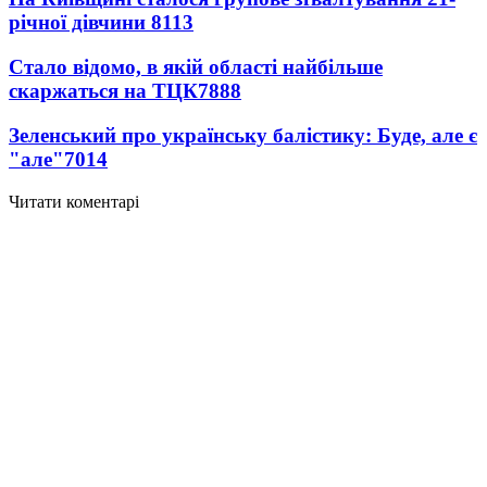
річної дівчини
8113
Стало відомо, в якій області найбільше
скаржаться на ТЦК
7888
Зеленський про українську балістику: Буде, але є
"але"
7014
Читати коментарі