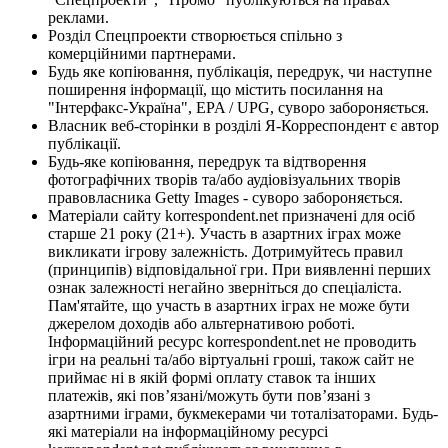
реклами.
Розділ Спецпроекти створюється спільно з
комерційними партнерами.
Будь яке копіювання, публікація, передрук, чи наступне
поширення інформації, що містить посилання на
"Інтерфакс-Україна", EPA / UPG, суворо забороняється.
Власник веб-сторінки в розділі Я-Корреспондент є автор
публікації.
Будь-яке копіювання, передрук та відтворення
фотографічних творів та/або аудіовізуальних творів
правовласника Getty Images - суворо забороняється.
Матеріали сайту korrespondent.net призначені для осіб
старше 21 року (21+). Участь в азартних іграх може
викликати ігрову залежність. Дотримуйтесь правил
(принципів) відповідальної гри. При виявленні перших
ознак залежності негайно зверніться до спеціаліста.
Пам'ятайте, що участь в азартних іграх не може бути
джерелом доходів або альтернативою роботі.
Інформаційний ресурс korrespondent.net не проводить
ігри на реальні та/або віртуальні гроші, також сайт не
приймає ні в якій формі оплату ставок та інших
платежів, які пов’язані/можуть бути пов’язані з
азартними іграми, букмекерами чи тоталізаторами. Будь-
які матеріали на інформаційному ресурсі