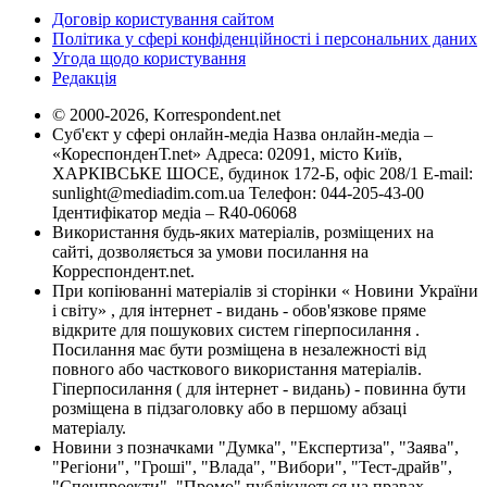
Договір користування сайтом
Політика у сфері конфіденційності і персональних даних
Угода щодо користування
Редакція
© 2000-2026, Korrespondent.net
Суб'єкт у сфері онлайн-медіа Назва онлайн-медіа –
«КореспонденТ.net» Адреса: 02091, місто Київ,
ХАРКІВСЬКЕ ШОСЕ, будинок 172-Б, офіс 208/1 E-mail:
sunlight@mediadim.com.ua
Телефон: 044-205-43-00
Ідентифікатор медіа – R40-06068
Використання будь-яких матеріалів, розміщених на
сайті, дозволяється за умови посилання на
Корреспондент.net.
При копіюванні матеріалів зі сторінки « Новини України
і світу» , для інтернет - видань - обов'язкове пряме
відкрите для пошукових систем гіперпосилання .
Посилання має бути розміщена в незалежності від
повного або часткового використання матеріалів.
Гіперпосилання ( для інтернет - видань) - повинна бути
розміщена в підзаголовку або в першому абзаці
матеріалу.
Новини з позначками "Думка", "Експертиза", "Заява",
"Регіони", "Гроші", "Влада", "Вибори", "Тест-драйв",
"Спецпроекти", "Промо" публікуються на правах