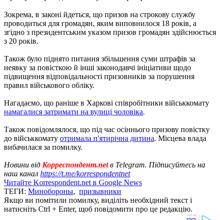
Зокрема, в законі йдеться, що призов на строкову службу
проводиться для громадян, яким виповнилося 18 років, а
згідно з президентським указом призов громадян здійснюється
з 20 років.
Також було піднято питання збільшення суми штрафів за
неявку за повісткою й інші законодавчі ініціативи щодо
підвищення відповідальності призовників за порушення
правил військового обліку.
Нагадаємо, що раніше в Харкові співробітники військкомату
намагалися затримати на вулиці чоловіка
.
Також повідомлялося, що під час осіннього призову повістку
до військкомату
отримала п'ятирічна дитина
. Місцева влада
вибачилася за помилку.
Новини від
Корреспондент.net
в Telegram. Підписуйтесь на
наш канал
https://t.me/korrespondentnet
Читайте Korrespondent.net в Google News
ТЕГИ:
Минобороны
,
призывники
Якщо ви помітили помилку, виділіть необхідний текст і
натисніть Ctrl + Enter, щоб повідомити про це редакцію.