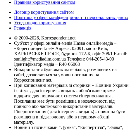
Правила користування сайтом
Договір користування сайтом
Політика у сфері конфіденційності і персональних даних
Угода щодо користування
Редакція
© 2000-2026, Korrespondent.net
Суб'єкт у сфері онлайн-медіа Назва онлайн-медіа –
«КореспонденТ.net» Адреса: 02091, місто Київ,
ХАРКІВСЬКЕ ШОСЕ, будинок 172-Б, офіс 208/1 E-mail:
sunlight@mediadim.com.ua
Телефон: 044-205-43-00
Ідентифікатор медіа – R40-06068
Використання будь-яких матеріалів, розміщених на
сайті, дозволяється за умови посилання на
Корреспондент.net.
При копіюванні матеріалів зі сторінки « Новини України
і світу» , для інтернет - видань - обов'язкове пряме
відкрите для пошукових систем гіперпосилання .
Посилання має бути розміщена в незалежності від
повного або часткового використання матеріалів.
Гіперпосилання ( для інтернет - видань) - повинна бути
розміщена в підзаголовку або в першому абзаці
матеріалу.
Новини з позначками "Думка", "Експертиза", "Заява",