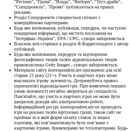
"Регіони", "Гроші", "Влада", "Вибори", "Тест-драйв",
"Спецпроекти", "Промо" публікуються на правах
реклами.
Розділ Спецпроекти створюється спільно з
комерційними партнерами.
Будь яке копіювання, публікація, передрук, чи наступне
поширення інформації, що містить посилання на
"Інтерфакс-Україна", EPA / UPG, суворо забороняється.
Власник веб-сторінки в розділі Я-Корреспондент є автор
публікації.
Будь-яке копіювання, передрук та відтворення
фотографічних творів та/або аудіовізуальних творів
правовласника Getty Images - суворо забороняється.
Матеріали сайту korrespondent.net призначені для осіб
старше 21 року (21+). Участь в азартних іграх може
викликати ігрову залежність. Дотримуйтесь правил
(принципів) відповідальної гри. При виявленні перших
ознак залежності негайно зверніться до спеціаліста.
Пам'ятайте, що участь в азартних іграх не може бути
джерелом доходів або альтернативою роботі.
Інформаційний ресурс korrespondent.net не проводить
ігри на реальні та/або віртуальні гроші, також сайт не
приймає ні в якій формі оплату ставок та інших
платежів, які пов’язані/можуть бути пов’язані з
азартними іграми, букмекерами чи тоталізаторами. Будь-