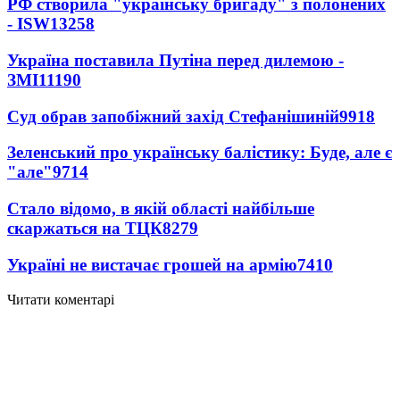
РФ створила "українську бригаду" з полонених
- ISW
13258
Україна поставила Путіна перед дилемою -
ЗМІ
11190
Суд обрав запобіжний захід Стефанішиній
9918
Зеленський про українську балістику: Буде, але є
"але"
9714
Стало відомо, в якій області найбільше
скаржаться на ТЦК
8279
Україні не вистачає грошей на армію
7410
Читати коментарі