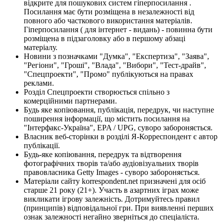
відкрите для пошукових систем гіперпосилання .
Посилання має бути розміщена в незалежності від
повного або часткового використання матеріалів.
Гіперпосилання ( для інтернет - видань) - повинна бути
розміщена в підзаголовку або в першому абзаці
матеріалу.
Новини з позначками "Думка", "Експертиза", "Заява",
"Регіони", "Гроші", "Влада", "Вибори", "Тест-драйв",
"Спецпроекти", "Промо" публікуються на правах
реклами.
Розділ Спецпроекти створюється спільно з
комерційними партнерами.
Будь яке копіювання, публікація, передрук, чи наступне
поширення інформації, що містить посилання на
"Інтерфакс-Україна", EPA / UPG, суворо забороняється.
Власник веб-сторінки в розділі Я-Корреспондент є автор
публікації.
Будь-яке копіювання, передрук та відтворення
фотографічних творів та/або аудіовізуальних творів
правовласника Getty Images - суворо забороняється.
Матеріали сайту korrespondent.net призначені для осіб
старше 21 року (21+). Участь в азартних іграх може
викликати ігрову залежність. Дотримуйтесь правил
(принципів) відповідальної гри. При виявленні перших
ознак залежності негайно зверніться до спеціаліста.