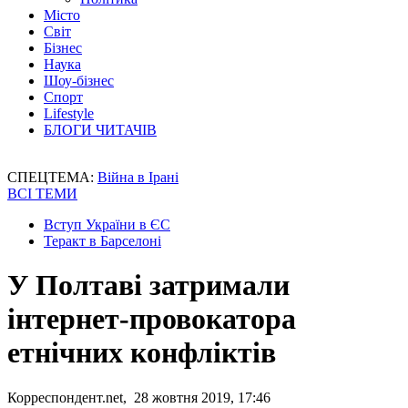
Місто
Світ
Бізнес
Наука
Шоу-бізнес
Спорт
Lifestyle
БЛОГИ ЧИТАЧІВ
СПЕЦТЕМА:
Війна в Ірані
ВСІ ТЕМИ
Вступ України в ЄС
Теракт в Барселоні
У Полтаві затримали
інтернет-провокатора
етнічних конфліктів
Корреспондент.net, 28 жовтня 2019, 17:46