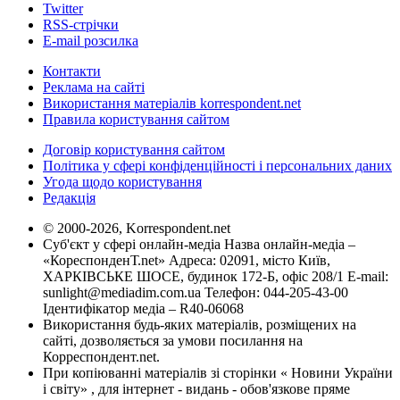
Twitter
RSS-стрічки
E-mail розсилка
Контакти
Реклама на сайті
Використання матеріалів korrespondent.net
Правила користування сайтом
Договір користування сайтом
Політика у сфері конфіденційності і персональних даних
Угода щодо користування
Редакція
© 2000-2026, Korrespondent.net
Суб'єкт у сфері онлайн-медіа Назва онлайн-медіа –
«КореспонденТ.net» Адреса: 02091, місто Київ,
ХАРКІВСЬКЕ ШОСЕ, будинок 172-Б, офіс 208/1 E-mail:
sunlight@mediadim.com.ua
Телефон: 044-205-43-00
Ідентифікатор медіа – R40-06068
Використання будь-яких матеріалів, розміщених на
сайті, дозволяється за умови посилання на
Корреспондент.net.
При копіюванні матеріалів зі сторінки « Новини України
і світу» , для інтернет - видань - обов'язкове пряме