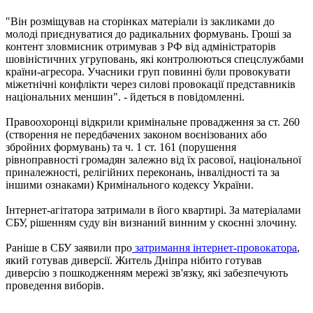
"Він розміщував на сторінках матеріали із закликами до
молоді приєднуватися до радикальних формувань. Гроші за
контент зловмисник отримував з РФ від адміністраторів
шовіністичних угруповань, які контролюються спецслужбами
країни-агресора. Учасники груп повинні були провокувати
міжетнічні конфлікти через силові провокації представників
національних меншин". - йдеться в повідомленні.
Правоохоронці відкрили кримінальне провадження за ст. 260
(створення не передбачених законом воєнізованих або
збройних формувань) та ч. 1 ст. 161 (порушення
рівноправності громадян залежно від їх расової, національної
приналежності, релігійних переконань, інвалідності та за
іншими ознаками) Кримінального кодексу України.
Інтернет-агітатора затримали в його квартирі. За матеріалами
СБУ, рішенням суду він визнаний винним у скоєнні злочину.
Раніше в СБУ заявили про
затримання інтернет-провокатора
,
який готував диверсії. Житель Дніпра нібито готував
диверсію з пошкодженням мережі зв'язку, які забезпечують
проведення виборів.