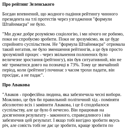
Про рейтинг Зеленського
Богдан впевнений, що жодного падіння рейтингу чинного
президента на тлі протестів через узгодження "формули
Штайнмаєра" не було.
"Ми дуже добре розуміємо соціологію, і ми нічого не робимо,
поки не спробуємо зробити. Поки не зрозуміємо, як це буде
сприйнято суспільством. Не "формула Штайнмаєра" отримала
такий негатив, не було зменшення рейтингів, а це був просто
зрозумілий процес - через звільнення полонених було
величезне зростання (рейтингу), він був ситуативний, він не
міг триматися довго на позначці в 73%. Тому це звичайний
період, коли (рейтинг) починає з часом трохи падати, він
просідає, а не падає".
Про Авакова
"Аваков - професійна людина, яка забезпечила чесні вибори.
Можливо, це був би правильний політичний хід - поміняти
абсолютно всіх і замінити Авакова, і це б сподобалося
суспільству, але це було б нечесно. Він працював на
досягнення результату - законного, справедливого і він
забезпечив цей результат. І якщо тобі вигідно зробити якусь
річ, але совість тобі не дає це зробити, краще зробити по