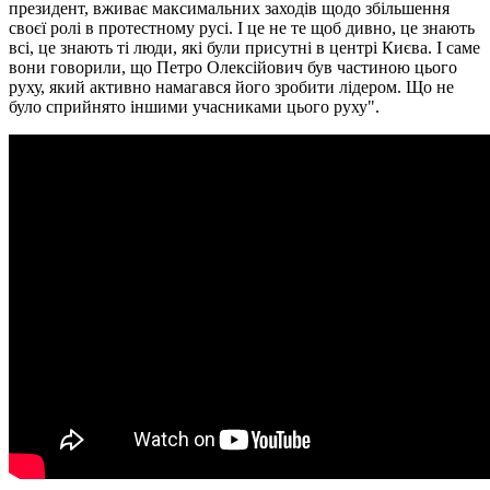
президент, вживає максимальних заходів щодо збільшення
своєї ролі в протестному русі. І це не те щоб дивно, це знають
всі, це знають ті люди, які були присутні в центрі Києва. І саме
вони говорили, що Петро Олексійович був частиною цього
руху, який активно намагався його зробити лідером. Що не
було сприйнято іншими учасниками цього руху".