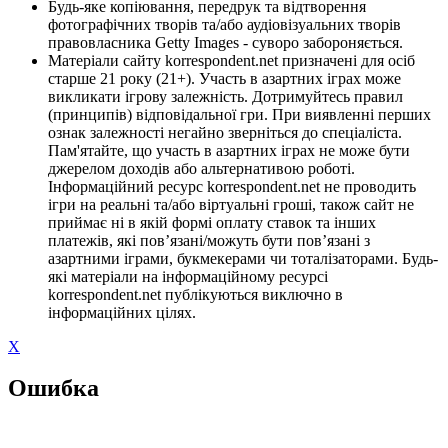
Будь-яке копіювання, передрук та відтворення
фотографічних творів та/або аудіовізуальних творів
правовласника Getty Images - суворо забороняється.
Матеріали сайту korrespondent.net призначені для осіб
старше 21 року (21+). Участь в азартних іграх може
викликати ігрову залежність. Дотримуйтесь правил
(принципів) відповідальної гри. При виявленні перших
ознак залежності негайно зверніться до спеціаліста.
Пам'ятайте, що участь в азартних іграх не може бути
джерелом доходів або альтернативою роботі.
Інформаційний ресурс korrespondent.net не проводить
ігри на реальні та/або віртуальні гроші, також сайт не
приймає ні в якій формі оплату ставок та інших
платежів, які пов’язані/можуть бути пов’язані з
азартними іграми, букмекерами чи тоталізаторами. Будь-
які матеріали на інформаційному ресурсі
korrespondent.net публікуються виключно в
інформаційних цілях.
X
Ошибка