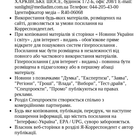
ХАРКІВСЬКЕ ШОСЕ, будинок 172-Б, офіс 208/1 E-mail:
sunlight@mediadim.com.ua
Телефон: 044-205-43-00
Ідентифікатор медіа – R40-06068
Використання будь-яких матеріалів, розміщених на
сайті, дозволяється за умови посилання на
Корреспондент.net.
При копіюванні матеріалів зі сторінки « Новини України
і світу» , для інтернет - видань - обов'язкове пряме
відкрите для пошукових систем гіперпосилання .
Посилання має бути розміщена в незалежності від
повного або часткового використання матеріалів.
Гіперпосилання ( для інтернет - видань) - повинна бути
розміщена в підзаголовку або в першому абзаці
матеріалу.
Новини з позначками "Думка", "Експертиза", "Заява",
"Регіони", "Гроші", "Влада", "Вибори", "Тест-драйв",
"Спецпроекти", "Промо" публікуються на правах
реклами.
Розділ Спецпроекти створюється спільно з
комерційними партнерами.
Будь яке копіювання, публікація, передрук, чи наступне
поширення інформації, що містить посилання на
"Інтерфакс-Україна", EPA / UPG, суворо забороняється.
Власник веб-сторінки в розділі Я-Корреспондент є автор
публікації.