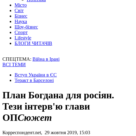
Місто
Світ
Бізнес
Наука
Шоу-бізнес
Спорт
Lifestyle
БЛОГИ ЧИТАЧІВ
СПЕЦТЕМА:
Війна в Ірані
ВСІ ТЕМИ
Вступ України в ЄС
Теракт в Барселоні
План Богдана для росіян.
Тези інтерв'ю глави
ОП
Сюжет
Корреспондент.net, 29 жовтня 2019, 15:03