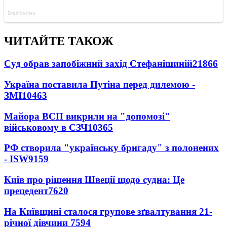
ЧИТАЙТЕ ТАКОЖ
Суд обрав запобіжний захід Стефанішиній
21866
Україна поставила Путіна перед дилемою -
ЗМІ
10463
Майора ВСП викрили на "допомозі"
військовому в СЗЧ
10365
РФ створила "українську бригаду" з полонених
- ISW
9159
Київ про рішення Швеції щодо судна: Це
прецедент
7620
На Київщині сталося групове зґвалтування 21-
річної дівчини
7594