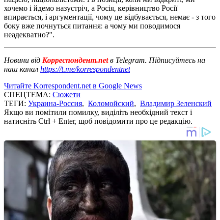
хочемо і йдемо назустріч, а Росія, керівництво Росії
впирається, і аргументації, чому це відбувається, немає - з того
боку вже почнуться питання: а чому ми поводимося
неадекватно?".
Новини від
Корреспондент.net
в Telegram. Підписуйтесь на
наш канал
https://t.me/korrespondentnet
Читайте Korrespondent.net в Google News
СПЕЦТЕМА:
Сюжети
ТЕГИ:
Украина-Россия
,
Коломойский
,
Владимир Зеленский
Якщо ви помітили помилку, виділіть необхідний текст і
натисніть Ctrl + Enter, щоб повідомити про це редакцію.