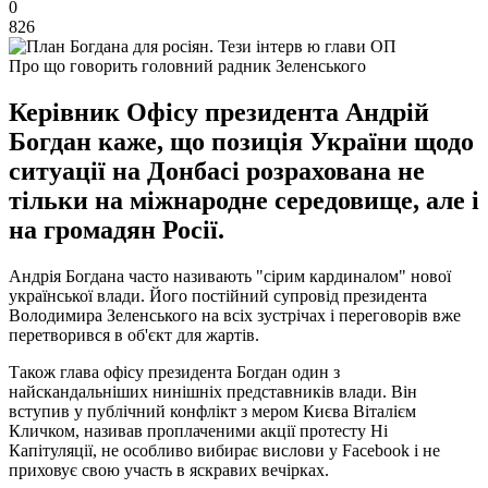
0
826
Про що говорить головний радник Зеленського
Керівник Офісу президента Андрій
Богдан каже, що позиція України щодо
ситуації на Донбасі розрахована не
тільки на міжнародне середовище, але і
на громадян Росії.
Андрія Богдана часто називають "сірим кардиналом" нової
української влади. Його постійний супровід президента
Володимира Зеленського на всіх зустрічах і переговорів вже
перетворився в об'єкт для жартів.
Також глава офісу президента Богдан один з
найскандальніших нинішніх представників влади. Він
вступив у публічний конфлікт з мером Києва Віталієм
Кличком, називав проплаченими акції протесту Ні
Капітуляції, не особливо вибирає вислови у Facebook і не
приховує свою участь в яскравих вечірках.