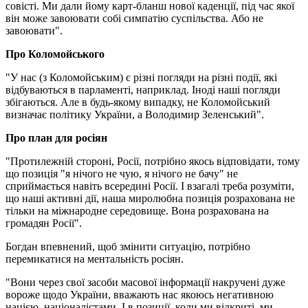
совісті. Ми дали йому карт-бланш нової каденції, під час якої
він може завоювати собі симпатію суспільства. Або не
завоювати".
Про Коломойського
"У нас (з Коломойським) є різні погляди на різні події, які
відбуваються в парламенті, наприклад. Іноді наші погляди
збігаються. Але в будь-якому випадку, не Коломойський
визначає політику України, а Володимир Зеленський".
Про план для росіян
"Протилежній стороні, Росії, потрібно якось відповідати, тому
що позиція "я нічого не чую, я нічого не бачу" не
сприймається навіть всередині Росії. І взагалі треба розуміти,
що наші активні дії, наша миролюбна позиція розрахована не
тільки на міжнародне середовище. Вона розрахована на
громадян Росії".
Богдан впевнений, щоб змінити ситуацію, потрібно
перемикатися на ментальність росіян.
"Вони через свої засоби масової інформації накручені дуже
вороже щодо України, вважають нас якоюсь негативною
нацією, націоналістами. І в позиції, коли ми відкриті, ми