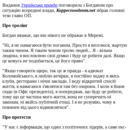
Видання
Українська правда
поговорила з Богданом про
ситуацію всередині влади,
Корреспондент.net
зібрав головні
тези глави ОП.
Про тролінг
Богдан вважає, що він нікого не ображає в Мережі.
"Ні, я не намагаюся бути поганим. Просто я веселюся, жартую
таким чином. Я таким чином тролю людей... Я - вільна
людина, я висловлюю свої думки і буду це робити далі. Якщо
це комусь не подобається, це його право".
"Якщо говорити щиро, так це ж правда - я адвокат
Коломойського, я люблю вечірки, я постійно ходжу в якісь
клуби, ресторани і нічні заклади. І веду відкритий спосіб
життя, я намагаюся з'являтися там без охорони. І коли я йшов
сюди (в Офіс президента), я попереджав, що буду це робити,
тому що це частина мого життя, вона не суперечить ні
законам, ні якійсь публічній етиці. І я не розумію, чому я
повинен від цього відмовлятися".
Про протести
"У нас є інформація, що один з політичних лідерів, а саме екс-