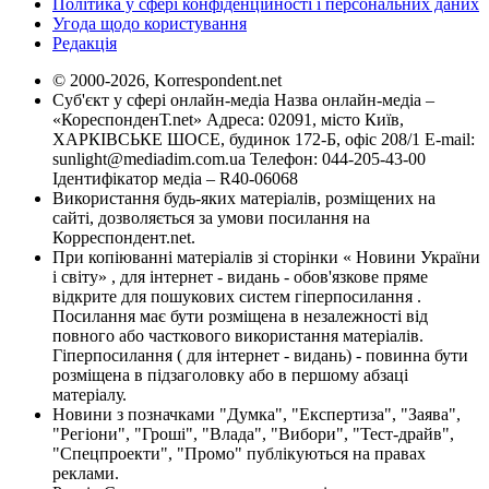
Політика у сфері конфіденційності і персональних даних
Угода щодо користування
Редакція
© 2000-2026, Korrespondent.net
Суб'єкт у сфері онлайн-медіа Назва онлайн-медіа –
«КореспонденТ.net» Адреса: 02091, місто Київ,
ХАРКІВСЬКЕ ШОСЕ, будинок 172-Б, офіс 208/1 E-mail:
sunlight@mediadim.com.ua
Телефон: 044-205-43-00
Ідентифікатор медіа – R40-06068
Використання будь-яких матеріалів, розміщених на
сайті, дозволяється за умови посилання на
Корреспондент.net.
При копіюванні матеріалів зі сторінки « Новини України
і світу» , для інтернет - видань - обов'язкове пряме
відкрите для пошукових систем гіперпосилання .
Посилання має бути розміщена в незалежності від
повного або часткового використання матеріалів.
Гіперпосилання ( для інтернет - видань) - повинна бути
розміщена в підзаголовку або в першому абзаці
матеріалу.
Новини з позначками "Думка", "Експертиза", "Заява",
"Регіони", "Гроші", "Влада", "Вибори", "Тест-драйв",
"Спецпроекти", "Промо" публікуються на правах
реклами.