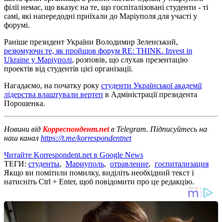
філії немає, що вказує на те, що госпіталізовані студенти - ті
самі, які напередодні приїхали до Маріуполя для участі у
форумі.
Раніше президент України Володимир Зеленський,
резюмуючи те, як пройшов форум RE: THINK. Invest in
Ukraine у Маріуполі
, розповів, що слухав презентацію
проектів від студентів цієї організації.
Нагадаємо, на початку року
студенти Української академії
лідерства влаштували вертеп
в Адміністрації президента
Порошенка.
Новини від
Корреспондент.net
в Telegram. Підписуйтесь на
наш канал
https://t.me/korrespondentnet
Читайте Korrespondent.net в Google News
ТЕГИ:
студенты
,
Мариуполь
,
отравление
,
госпитализация
Якщо ви помітили помилку, виділіть необхідний текст і
натисніть Ctrl + Enter, щоб повідомити про це редакцію.