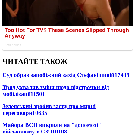
ЧИТАЙТЕ ТАКОЖ
Суд обрав запобіжний захід Стефанішиній
17439
Уряд ухвалив зміни щодо відстрочки від
мобілізації
11501
Зеленський зробив заяву про мирні
переговори
10635
Майора ВСП викрили на "допомозі"
військовому в СЗЧ
10108