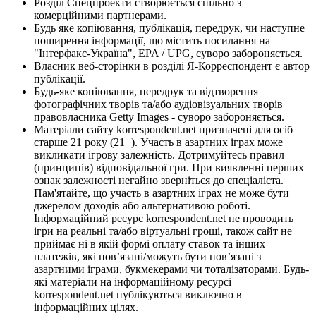
Розділ Спецпроекти створюється спільно з
комерційними партнерами.
Будь яке копіювання, публікація, передрук, чи наступне
поширення інформації, що містить посилання на
"Інтерфакс-Україна", EPA / UPG, суворо забороняється.
Власник веб-сторінки в розділі Я-Корреспондент є автор
публікації.
Будь-яке копіювання, передрук та відтворення
фотографічних творів та/або аудіовізуальних творів
правовласника Getty Images - суворо забороняється.
Матеріали сайту korrespondent.net призначені для осіб
старше 21 року (21+). Участь в азартних іграх може
викликати ігрову залежність. Дотримуйтесь правил
(принципів) відповідальної гри. При виявленні перших
ознак залежності негайно зверніться до спеціаліста.
Пам'ятайте, що участь в азартних іграх не може бути
джерелом доходів або альтернативою роботі.
Інформаційний ресурс korrespondent.net не проводить
ігри на реальні та/або віртуальні гроші, також сайт не
приймає ні в якій формі оплату ставок та інших
платежів, які пов’язані/можуть бути пов’язані з
азартними іграми, букмекерами чи тоталізаторами. Будь-
які матеріали на інформаційному ресурсі
korrespondent.net публікуються виключно в
інформаційних цілях.