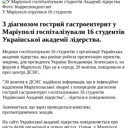
Фото: Корреспондент.net
У Маріуполі отруїлися 16 студентів
З діагнозом гострий гастроентерит у
Маріуполі госпіталізували 16 студентів
Української академії лідерства.
Медики госпіталізували 16 студентів з організації Українська
академія лідерства, яка раніше робила презентацію проектів,
зокрема, для президента України Володимира Зеленського, на
форумі в Маріуполі. Про це в середу, 20 жовтня, повідомили в
прес-центрі ДСНС.
"30 жовтня в ДСНС надійшла інформація, що в інфекційне
відділення Маріупольської лікарні з попереднім діагнозом
гострий гастроентерит госпіталізовано 16 студентів
Української Академії лідерства", - йдеться в повідомленні.
Зазначається, що зараз проводиться комплекс
протиепідемічних заходів.
На сайті Української академії лідерства повідомляється про
шість філій організації в різних містах. Однак, у Маріуполі