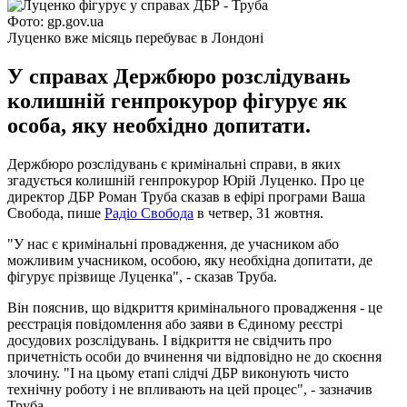
Фото: gp.gov.ua
Луценко вже місяць перебуває в Лондоні
У справах Держбюро розслідувань
колишній генпрокурор фігурує як
особа, яку необхідно допитати.
Держбюро розслідувань є кримінальні справи, в яких
згадується колишній генпрокурор Юрій Луценко. Про це
директор ДБР Роман Труба сказав в ефірі програми Ваша
Свобода, пише
Радіо Свобода
в четвер, 31 жовтня.
"У нас є кримінальні провадження, де учасником або
можливим учасником, особою, яку необхідна допитати, де
фігурує прізвище Луценка", - сказав Труба.
Він пояснив, що відкриття кримінального провадження - це
реєстрація повідомлення або заяви в Єдиному реєстрі
досудових розслідувань. І відкриття не свідчить про
причетність особи до вчинення чи відповідно не до скоєння
злочину. "І на цьому етапі слідчі ДБР виконують чисто
технічну роботу і не впливають на цей процес", - зазначив
Труба.