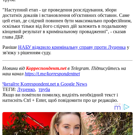
"Наступний етап - це проведення розслідування, збори
достатніх доказів і встановлення об'єктивних обставин. Саме
цей етап, де слідчий повинен бути максимально професійним,
оскільки тільки від його слідчих дій залежить в подальшому
кінцевий результат в кримінальному провадженні", - сказав
глава ДБР.
Раніше
НАБУ відкрило кримінальну справу проти Луценка
у
зв'язку з рішенням суду.
Новини від
Корреспондент.net
в Telegram. Підписуйтесь на
наш канал
https://t.me/korrespondentnet
Читайте Korrespondent.net в Google News
ТЕГИ:
Луценко
,
труба
Якщо ви помітили помилку, виділіть необхідний текст і
натисніть Ctrl + Enter, щоб повідомити про це редакцію.