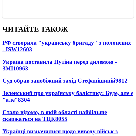
ЧИТАЙТЕ ТАКОЖ
РФ створила "українську бригаду" з полонених
- ISW
12603
Україна поставила Путіна перед дилемою -
ЗМІ
10963
Суд обрав запобіжний захід Стефанішиній
9812
Зеленський про українську балістику: Буде, але є
"але"
8304
Стало відомо, в якій області найбільше
скаржаться на ТЦК
8055
Українці визначилися щодо виводу військ з