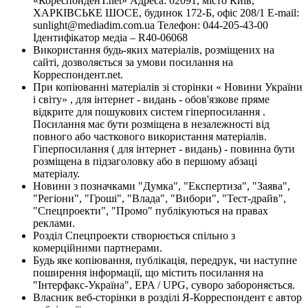
«КореспонденТ.net» Адреса: 02091, місто Київ,
ХАРКІВСЬКЕ ШОСЕ, будинок 172-Б, офіс 208/1 E-mail:
sunlight@mediadim.com.ua
Телефон: 044-205-43-00
Ідентифікатор медіа – R40-06068
Використання будь-яких матеріалів, розміщених на
сайті, дозволяється за умови посилання на
Корреспондент.net.
При копіюванні матеріалів зі сторінки « Новини України
і світу» , для інтернет - видань - обов'язкове пряме
відкрите для пошукових систем гіперпосилання .
Посилання має бути розміщена в незалежності від
повного або часткового використання матеріалів.
Гіперпосилання ( для інтернет - видань) - повинна бути
розміщена в підзаголовку або в першому абзаці
матеріалу.
Новини з позначками "Думка", "Експертиза", "Заява",
"Регіони", "Гроші", "Влада", "Вибори", "Тест-драйв",
"Спецпроекти", "Промо" публікуються на правах
реклами.
Розділ Спецпроекти створюється спільно з
комерційними партнерами.
Будь яке копіювання, публікація, передрук, чи наступне
поширення інформації, що містить посилання на
"Інтерфакс-Україна", EPA / UPG, суворо забороняється.
Власник веб-сторінки в розділі Я-Корреспондент є автор