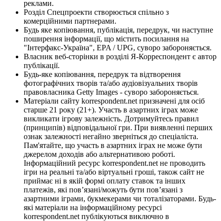
реклами.
Розділ Спецпроекти створюється спільно з
комерційними партнерами.
Будь яке копіювання, публікація, передрук, чи наступне
поширення інформації, що містить посилання на
"Інтерфакс-Україна", EPA / UPG, суворо забороняється.
Власник веб-сторінки в розділі Я-Корреспондент є автор
публікації.
Будь-яке копіювання, передрук та відтворення
фотографічних творів та/або аудіовізуальних творів
правовласника Getty Images - суворо забороняється.
Матеріали сайту korrespondent.net призначені для осіб
старше 21 року (21+). Участь в азартних іграх може
викликати ігрову залежність. Дотримуйтесь правил
(принципів) відповідальної гри. При виявленні перших
ознак залежності негайно зверніться до спеціаліста.
Пам'ятайте, що участь в азартних іграх не може бути
джерелом доходів або альтернативою роботі.
Інформаційний ресурс korrespondent.net не проводить
ігри на реальні та/або віртуальні гроші, також сайт не
приймає ні в якій формі оплату ставок та інших
платежів, які пов’язані/можуть бути пов’язані з
азартними іграми, букмекерами чи тоталізаторами. Будь-
які матеріали на інформаційному ресурсі
korrespondent.net публікуються виключно в