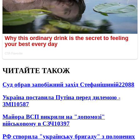
ЧИТАЙТЕ ТАКОЖ
Суд обрав запобіжний захід Стефанішиній
22088
Україна поставила Путіна перед дилемою -
ЗМІ
10587
Майора ВСП викрили на "допомозі"
військовому в СЗЧ
10397
РФ створила "українську бригаду" з полонених