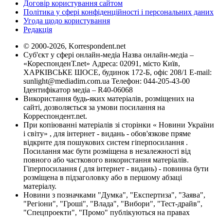
Договір користування сайтом
Політика у сфері конфіденційності і персональних даних
Угода щодо користування
Редакція
© 2000-2026, Korrespondent.net
Суб'єкт у сфері онлайн-медіа Назва онлайн-медіа –
«КореспонденТ.net» Адреса: 02091, місто Київ,
ХАРКІВСЬКЕ ШОСЕ, будинок 172-Б, офіс 208/1 E-mail:
sunlight@mediadim.com.ua
Телефон: 044-205-43-00
Ідентифікатор медіа – R40-06068
Використання будь-яких матеріалів, розміщених на
сайті, дозволяється за умови посилання на
Корреспондент.net.
При копіюванні матеріалів зі сторінки « Новини України
і світу» , для інтернет - видань - обов'язкове пряме
відкрите для пошукових систем гіперпосилання .
Посилання має бути розміщена в незалежності від
повного або часткового використання матеріалів.
Гіперпосилання ( для інтернет - видань) - повинна бути
розміщена в підзаголовку або в першому абзаці
матеріалу.
Новини з позначками "Думка", "Експертиза", "Заява",
"Регіони", "Гроші", "Влада", "Вибори", "Тест-драйв",
"Спецпроекти", "Промо" публікуються на правах