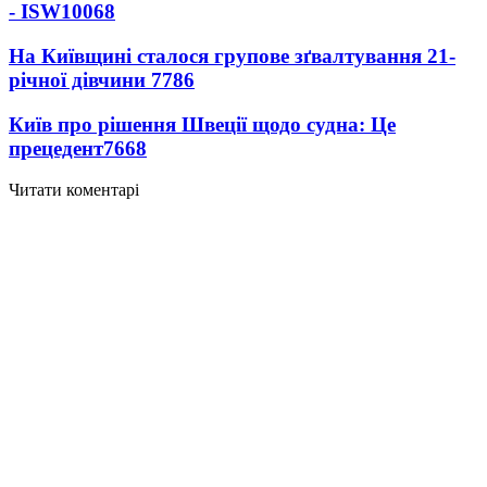
- ISW
10068
На Київщині сталося групове зґвалтування 21-
річної дівчини
7786
Київ про рішення Швеції щодо судна: Це
прецедент
7668
Читати коментарі