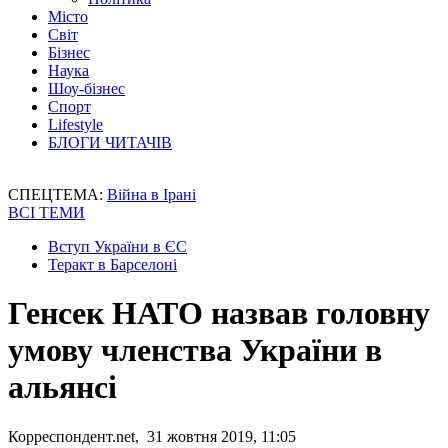
Місто
Світ
Бізнес
Наука
Шоу-бізнес
Спорт
Lifestyle
БЛОГИ ЧИТАЧІВ
СПЕЦТЕМА:
Війна в Ірані
ВСІ ТЕМИ
Вступ України в ЄС
Теракт в Барселоні
Генсек НАТО назвав головну
умову членства України в
альянсі
Корреспондент.net, 31 жовтня 2019, 11:05