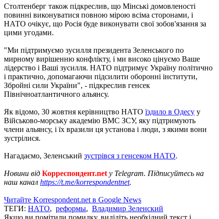
Столтенберг також підкреслив, що Мінські домовленості
повинні виконуватися повною мірою всіма сторонами, і
НАТО очікує, що Росія буде виконувати свої зобов'язання за
цими угодами.
"Ми підтримуємо зусилля президента Зеленського по
мирному вирішенню конфлікту, і ми високо цінуємо Ваше
лідерство і Ваші зусилля. НАТО підтримує Україну політично
і практично, допомагаючи підсилити оборонні інститути,
Збройні сили України", - підкреслив генсек
Північноатлантичного альянсу.
Як відомо, 30 жовтня керівництво НАТО
їздило в Одесу
у
Військово-морську академію ВМС ЗСУ, яку підтримують
члени альянсу, і їх вразили ця установа і люди, з якими вони
зустрілися.
Нагадаємо, Зеленський
зустрівся з генсеком НАТО
.
Новини від
Корреспондент.net
у Telegram. Підписуйтесь на
наш канал
https://t.me/korrespondentnet
.
Читайте Korrespondent.net в Google News
ТЕГИ:
НАТО
,
реформы
,
Владимир Зеленский
Якщо ви помітили помилку, виділіть необхідний текст і