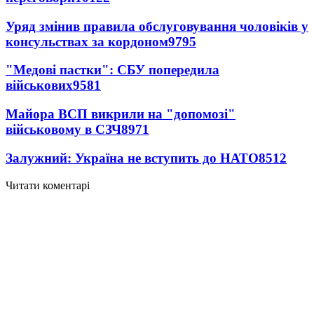
Уряд змінив правила обслуговування чоловіків у
консульствах за кордоном
9795
"Медові пастки": СБУ попередила
військових
9581
Майора ВСП викрили на "допомозі"
військовому в СЗЧ
8971
Залужний: Україна не вступить до НАТО
8512
Читати коментарі