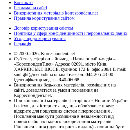
Контакти
Реклама на сайті
Використання матеріалів korrespondent.net
Правила користування сайтом
Договір користування сайтом
Політика у сфері конфіденційності і персональних даних
Угода щодо користування
Редакція
© 2000-2026, Korrespondent.net
Суб'єкт у сфері онлайн-медіа Назва онлайн-медіа –
«КореспонденТ.net» Адреса: 02091, місто Київ,
ХАРКІВСЬКЕ ШОСЕ, будинок 172-Б, офіс 208/1 E-mail:
sunlight@mediadim.com.ua
Телефон: 044-205-43-00
Ідентифікатор медіа – R40-06068
Використання будь-яких матеріалів, розміщених на
сайті, дозволяється за умови посилання на
Корреспондент.net.
При копіюванні матеріалів зі сторінки « Новини України
і світу» , для інтернет - видань - обов'язкове пряме
відкрите для пошукових систем гіперпосилання .
Посилання має бути розміщена в незалежності від
повного або часткового використання матеріалів.
Гіперпосилання ( для інтернет - видань) - повинна бути