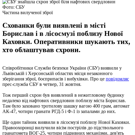
Фото: СБУ
Частина вилученої зброї
Схованки були виявлені в місті
Борислав і в лісосмузі поблизу Нової
Каховки. Оперативники шукають тих,
хто облаштував схрони.
Співробітники Служби безпеки України (СБУ) виявили у
Львівській і Херсонській областях місця незаконного
зберігання зброї, боєприпасів і вибухівки. Про це
повідомляє
прес-служба СБУ в четвер, 31 жовтня.
Тож перший схрон був виявлений в нежитловому будинку
недалеко від нафтових свердловин поблизу міста Борислав.
Там було заховано тротилову шашку вагою 400 грам, автомат
АК-47, чотири гранати РГД-5 і Ф-1 із запалами до них.
Ще один тайник виявили в лісосмузі поблизу Нової Каховки.
Правоохоронці вилучили вісім пострілів до підствольного
гранатомета ВОГ-25, чотири підривних механізми, дев'ять