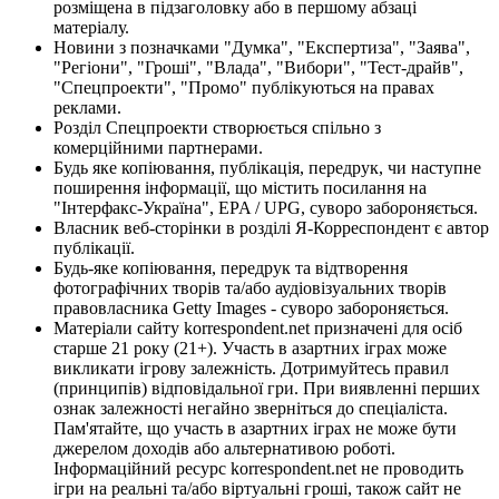
розміщена в підзаголовку або в першому абзаці
матеріалу.
Новини з позначками "Думка", "Експертиза", "Заява",
"Регіони", "Гроші", "Влада", "Вибори", "Тест-драйв",
"Спецпроекти", "Промо" публікуються на правах
реклами.
Розділ Спецпроекти створюється спільно з
комерційними партнерами.
Будь яке копіювання, публікація, передрук, чи наступне
поширення інформації, що містить посилання на
"Інтерфакс-Україна", EPA / UPG, суворо забороняється.
Власник веб-сторінки в розділі Я-Корреспондент є автор
публікації.
Будь-яке копіювання, передрук та відтворення
фотографічних творів та/або аудіовізуальних творів
правовласника Getty Images - суворо забороняється.
Матеріали сайту korrespondent.net призначені для осіб
старше 21 року (21+). Участь в азартних іграх може
викликати ігрову залежність. Дотримуйтесь правил
(принципів) відповідальної гри. При виявленні перших
ознак залежності негайно зверніться до спеціаліста.
Пам'ятайте, що участь в азартних іграх не може бути
джерелом доходів або альтернативою роботі.
Інформаційний ресурс korrespondent.net не проводить
ігри на реальні та/або віртуальні гроші, також сайт не