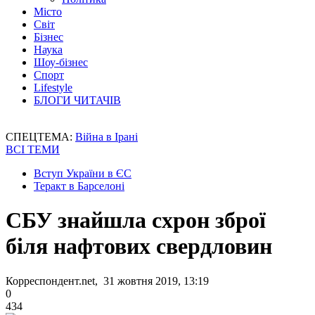
Місто
Світ
Бізнес
Наука
Шоу-бізнес
Спорт
Lifestyle
БЛОГИ ЧИТАЧІВ
СПЕЦТЕМА:
Війна в Ірані
ВСІ ТЕМИ
Вступ України в ЄС
Теракт в Барселоні
СБУ знайшла схрон зброї
біля нафтових свердловин
Корреспондент.net, 31 жовтня 2019, 13:19
0
434