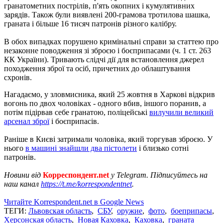
гранатометних пострілів, п'ять окопних і кумулятивних
зарядів. Також були виявлені 200-грамова тротилова шашка,
граната і більше 16 тисяч патронів різного калібру.
В обох випадках порушено кримінальні справи за статтею про
незаконне поводження зі зброєю і боєприпасами (ч. 1 ст. 263
КК України). Тривають слідчі дії для встановлення джерел
походження зброї та осіб, причетних до облаштування
схронів.
Нагадаємо, у зловмисника, який 25 жовтня в Харкові відкрив
вогонь по двох чоловіках - одного вбив, іншого поранив, а
потім підірвав себе гранатою, поліцейські
вилучили великий
арсенал зброї
і боєприпасів.
Раніше в Києві затримали чоловіка, який торгував зброєю. У
нього
в машині знайшли два пістолети
і близько сотні
патронів.
Новини від
Корреспондент.net
у Telegram. Підписуйтесь на
наш канал
https://t.me/korrespondentnet
.
Читайте Korrespondent.net в Google News
ТЕГИ:
Львовская область
,
СБУ
,
оружие
,
фото
,
боеприпасы
,
Херсонская область
,
Новая Каховка
,
Каховка
,
граната