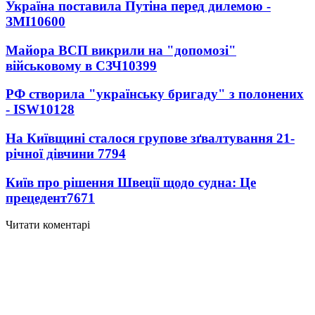
Україна поставила Путіна перед дилемою -
ЗМІ
10600
Майора ВСП викрили на "допомозі"
військовому в СЗЧ
10399
РФ створила "українську бригаду" з полонених
- ISW
10128
На Київщині сталося групове зґвалтування 21-
річної дівчини
7794
Київ про рішення Швеції щодо судна: Це
прецедент
7671
Читати коментарі