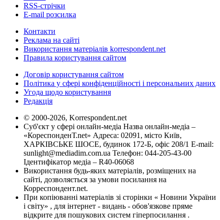
RSS-стрічки
E-mail розсилка
Контакти
Реклама на сайті
Використання матеріалів korrespondent.net
Правила користування сайтом
Договір користування сайтом
Політика у сфері конфіденційності і персональних даних
Угода щодо користування
Редакція
© 2000-2026, Korrespondent.net
Суб'єкт у сфері онлайн-медіа Назва онлайн-медіа –
«КореспонденТ.net» Адреса: 02091, місто Київ,
ХАРКІВСЬКЕ ШОСЕ, будинок 172-Б, офіс 208/1 E-mail:
sunlight@mediadim.com.ua
Телефон: 044-205-43-00
Ідентифікатор медіа – R40-06068
Використання будь-яких матеріалів, розміщених на
сайті, дозволяється за умови посилання на
Корреспондент.net.
При копіюванні матеріалів зі сторінки « Новини України
і світу» , для інтернет - видань - обов'язкове пряме
відкрите для пошукових систем гіперпосилання .