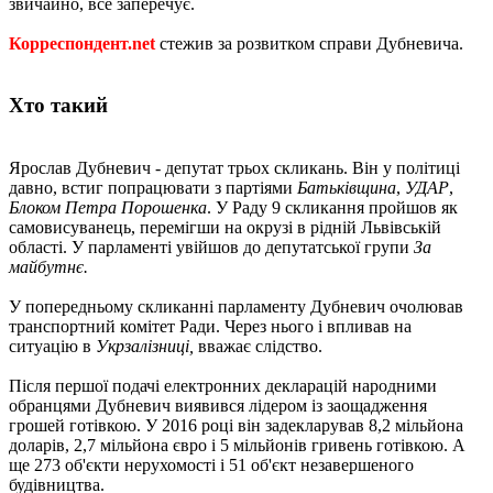
звичайно, все заперечує.
Корреспондент.net
стежив за розвитком справи Дубневича.
Хто такий
Ярослав Дубневич - депутат трьох скликань. Він у політиці
давно, встиг попрацювати з партіями
Батьківщина
,
УДАР
,
Блоком Петра Порошенка
. У Раду 9 скликання пройшов як
самовисуванець, перемігши на окрузі в рідній Львівській
області. У парламенті увійшов до депутатської групи
За
майбутнє.
У попередньому скликанні парламенту Дубневич очолював
транспортний комітет Ради. Через нього і впливав на
ситуацію в
Укрзалізниці,
вважає слідство.
Після першої подачі електронних декларацій народними
обранцями Дубневич виявився лідером із заощадження
грошей готівкою. У 2016 році він задекларував 8,2 мільйона
доларів, 2,7 мільйона євро і 5 мільйонів гривень готівкою. А
ще 273 об'єкти нерухомості і 51 об'єкт незавершеного
будівництва.