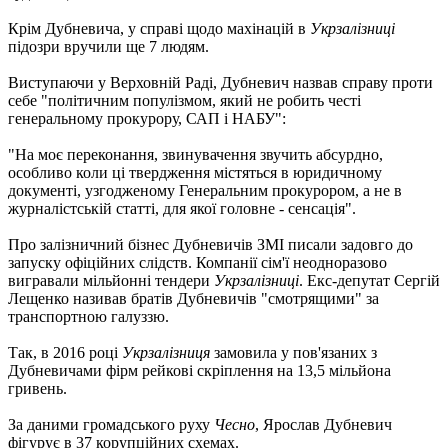
Крім Дубневича, у справі щодо махінацій в
Укрзалізниці
підозри вручили ще 7 людям.
Виступаючи у Верховній Раді, Дубневич назвав справу проти
себе "політичним популізмом, який не робить честі
генеральному прокурору, САП і НАБУ":
"На моє переконання, звинувачення звучить абсурдно,
особливо коли ці твердження містяться в юридичному
документі, узгодженому Генеральним прокурором, а не в
журналістській статті, для якої головне - сенсація".
Про залізничний бізнес Дубневичів ЗМІ писали задовго до
запуску офіційних слідств. Компанії сім'ї неодноразово
вигравали мільйонні тендери
Укрзалізниці
. Екс-депутат Сергій
Лещенко називав братів Дубневичів "смотрящими" за
транспортною галуззю.
Так, в 2016 році
Укрзалізниця
замовила у пов'язаних з
Дубневичами фірм рейкові скріплення на 13,5 мільйона
гривень.
За даними громадського руху
Чесно
, Ярослав Дубневич
фігурує в 37 корупційних схемах.