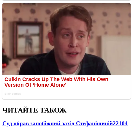
ЧИТАЙТЕ ТАКОЖ
Суд обрав запобіжний захід Стефанішиній
22104