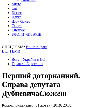
Місто
Світ
Бізнес
Наука
Шоу-бізнес
Спорт
Lifestyle
БЛОГИ ЧИТАЧІВ
СПЕЦТЕМА:
Війна в Ірані
ВСІ ТЕМИ
Вступ України в ЄС
Теракт в Барселоні
Перший доторканний.
Справа депутата
Дубневича
Сюжет
Корреспондент.net, 31 жовтня 2019, 20:32