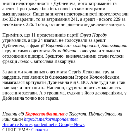
зняття недоторканності з Дубневича, його затримання та
арешт. При цьому кількість голосів з кожним разом
зменшувалася. Якщо за зняття недоторканності проголосували
аж 332 нардепи, то за затримання 241, а арешт - всього 229 за
необхідних 226. Тобто, останнє рішення ледве-ледве минуло.
Примітно, що 11 представників партії
Слуга Народу
утрималися, а ще 24 взагалі не голосували за арешт
Дубневича, а фракції
Європейської солідарності, Батьківщини
і групи самого депутата
За майбутнє
голосували тільки за
оголошення підозри. Зрештою, визначальними стали голоси
фракції
Голос
Святослава Вакарчука.
За даними колишнього депутата Сергія Лещенка, група
нардепів, пов'язаних із бізнесменом Ігорем Коломойським,
намагалася врятувати Дубневича від СІЗО. Але туди він і так
навряд чи потрапить. Напевно, суд встановить можливість
внесення застави. А з грошима, судячи з його деклараціями, у
Дебневича точно все гаразд.
Новини від
Корреспондент.net
в Telegram. Підписуйтесь на
наш канал
https://t.me/korrespondentnet
Читайте Korrespondent.net в Google News
СПЕЦТЕМА:
Сюжети