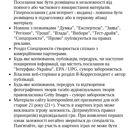
Посилання має бути розміщена в незалежності від
повного або часткового використання матеріалів.
Гіперпосилання ( для інтернет - видань) - повинна бути
розміщена в підзаголовку або в першому абзаці
матеріалу.
Новини з позначками "Думка", "Експертиза", "Заява",
"Регіони", "Гроші", "Влада", "Вибори", "Тест-драйв",
"Спецпроекти", "Промо" публікуються на правах
реклами.
Розділ Спецпроекти створюється спільно з
комерційними партнерами.
Будь яке копіювання, публікація, передрук, чи наступне
поширення інформації, що містить посилання на
"Інтерфакс-Україна", EPA / UPG, суворо забороняється.
Власник веб-сторінки в розділі Я-Корреспондент є автор
публікації.
Будь-яке копіювання, передрук та відтворення
фотографічних творів та/або аудіовізуальних творів
правовласника Getty Images - суворо забороняється.
Матеріали сайту korrespondent.net призначені для осіб
старше 21 року (21+). Участь в азартних іграх може
викликати ігрову залежність. Дотримуйтесь правил
(принципів) відповідальної гри. При виявленні перших
ознак залежності негайно зверніться до спеціаліста.
Пам'ятайте, що участь в азартних іграх не може бути