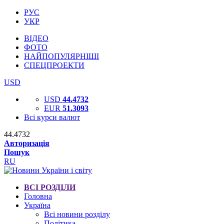
РУС
УКР
ВІДЕО
ФОТО
НАЙПОПУЛЯРНІШІ
СПЕЦПРОЕКТИ
USD
USD
44.4732
EUR
51.3093
Всі курси валют
44.4732
Авторизація
Пошук
RU
ВСІ РОЗДІЛИ
Головна
Україна
Всі новини розділу
Політика