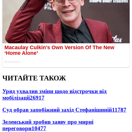
ЧИТАЙТЕ ТАКОЖ
Уряд ухвалив зміни щодо відстрочки від
мобілізації
26917
Суд обрав запобіжний захід Стефанішиній
11787
Зеленський зробив заяву про мирні
переговори
10477