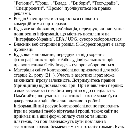
"Регіони", "Гроші", "Влада", "Вибори", "Тест-драйв",
"Спецпроекти", "Промо" публікуються на правах
реклами.
Розділ Спецпроекти створюється спільно з
комерційними партнерами.
Будь яке копіювання, публікація, передрук, чи наступне
поширення інформації, що містить посилання на
"Інтерфакс-Україна", EPA / UPG, суворо забороняється.
Власник веб-сторінки в розділі Я-Корреспондент є автор
публікації.
Будь-яке копіювання, передрук та відтворення
фотографічних творів та/або аудіовізуальних творів
правовласника Getty Images - суворо забороняється.
Матеріали сайту korrespondent.net призначені для осіб
старше 21 року (21+). Участь в азартних іграх може
викликати ігрову залежність. Дотримуйтесь правил
(принципів) відповідальної гри. При виявленні перших
ознак залежності негайно зверніться до спеціаліста.
Пам'ятайте, що участь в азартних іграх не може бути
джерелом доходів або альтернативою роботі.
Інформаційний ресурс korrespondent.net не проводить
ігри на реальні та/або віртуальні гроші, також сайт не
приймає ні в якій формі оплату ставок та інших
платежів, які пов’язані/можуть бути пов’язані з
азартними іграми, букмекерами чи тоталізаторами. Будь-