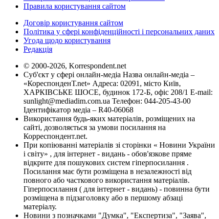
Правила користування сайтом
Договір користування сайтом
Політика у сфері конфіденційності і персональних даних
Угода щодо користування
Редакція
© 2000-2026, Korrespondent.net
Суб'єкт у сфері онлайн-медіа Назва онлайн-медіа –
«КореспонденТ.net» Адреса: 02091, місто Київ,
ХАРКІВСЬКЕ ШОСЕ, будинок 172-Б, офіс 208/1 E-mail:
sunlight@mediadim.com.ua
Телефон: 044-205-43-00
Ідентифікатор медіа – R40-06068
Використання будь-яких матеріалів, розміщених на
сайті, дозволяється за умови посилання на
Корреспондент.net.
При копіюванні матеріалів зі сторінки « Новини України
і світу» , для інтернет - видань - обов'язкове пряме
відкрите для пошукових систем гіперпосилання .
Посилання має бути розміщена в незалежності від
повного або часткового використання матеріалів.
Гіперпосилання ( для інтернет - видань) - повинна бути
розміщена в підзаголовку або в першому абзаці
матеріалу.
Новини з позначками "Думка", "Експертиза", "Заява",