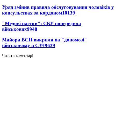
Уряд змінив правила обслуговування чоловіків у
консульствах за кордоном
10139
"Медові пастки": СБУ попередила
військових
9948
Майора ВСП викрили на "допомозі"
військовому в СЗЧ
9639
Читати коментарі