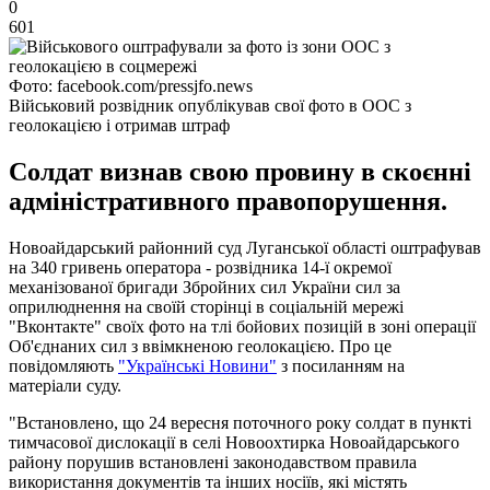
0
601
Фото: facebook.com/pressjfo.news
Військовий розвідник опублікував свої фото в ООС з
геолокацією і отримав штраф
Солдат визнав свою провину в скоєнні
адміністративного правопорушення.
Новоайдарський районний суд Луганської області оштрафував
на 340 гривень оператора - розвідника 14-ї окремої
механізованої бригади Збройних сил України сил за
оприлюднення на своїй сторінці в соціальній мережі
"Вконтакте" своїх фото на тлі бойових позицій в зоні операції
Об'єднаних сил з ввімкненою геолокацією. Про це
повідомляють
"Українські Новини"
з посиланням на
матеріали суду.
"Встановлено, що 24 вересня поточного року солдат в пункті
тимчасової дислокації в селі Новоохтирка Новоайдарського
району порушив встановлені законодавством правила
використання документів та інших носіїв, які містять