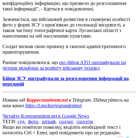
конфіденційну інформацію, що призвело до розголошення
такої інформації", - йдеться в повідомленні.
Зазначається, що військовий розмістив в соцмережі особисті
фото у формі ЗСУ з прив'язкою до геолокації місцевості, а
також частину топографічної карти Луганської області з
нанесеними на ній населеними пунктами.
Солдат визнав свою провину в скоєнні адміністративного
правопорушення.
Раніше повідомлялося, що
екс-бійця АТО оштрафували на
чотири мільйони за розбиту військову техніку.
Бійця ЗСУ оштрафували за розголошення інформації на
передовій
Новини від
Корреспондент.net
в Telegram. Підписуйтесь на
наш канал
https://t.me/korrespondentnet
Читайте Korrespondent.net в Google News
ТЕГИ:
суд
,
фото
,
штраф
,
солдат
,
соцсети
Якщо ви помітили помилку, виділіть необхідний текст і
натисніть Ctrl + Enter, щоб повідомити про це редакцію.