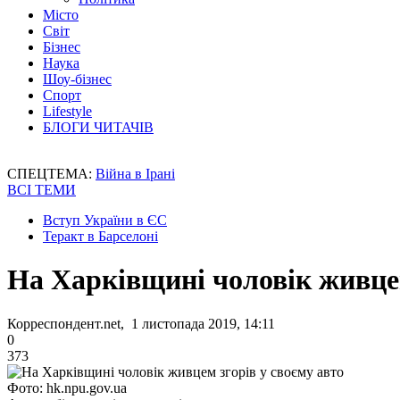
Місто
Світ
Бізнес
Наука
Шоу-бізнес
Спорт
Lifestyle
БЛОГИ ЧИТАЧІВ
СПЕЦТЕМА:
Війна в Ірані
ВСІ ТЕМИ
Вступ України в ЄС
Теракт в Барселоні
На Харківщині чоловік живцем
Корреспондент.net, 1 листопада 2019, 14:11
0
373
Фото: hk.npu.gov.ua