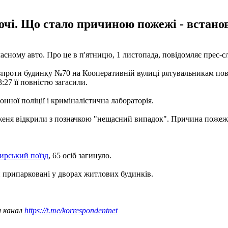
ночі. Що стало причиною пожежі - встанов
ласному авто. Про це в п'ятницю, 1 листопада, повідомляє прес-сл
впроти будинку №70 на Кооперативній вулиці рятувальникам повід
3:27 її повністю загасили.
нної поліції і криміналістична лабораторія.
еня відкрили з позначкою "нещасний випадок". Причина пожежі
жирський поїзд
, 65 осіб загинуло.
ли припарковані у дворах житлових будинків.
ш канал
https://t.me/korrespondentnet