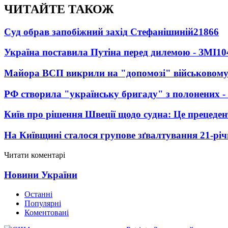
ЧИТАЙТЕ ТАКОЖ
Суд обрав запобіжний захід Стефанішиній
21866
Україна поставила Путіна перед дилемою - ЗМІ
10
Майора ВСП викрили на "допомозі" військовому
РФ створила "українську бригаду" з полонених -
Київ про рішення Швеції щодо судна: Це прецеден
На Київщині сталося групове зґвалтування 21-річ
Читати коментарі
Новини України
Останні
Популярні
Коментовані