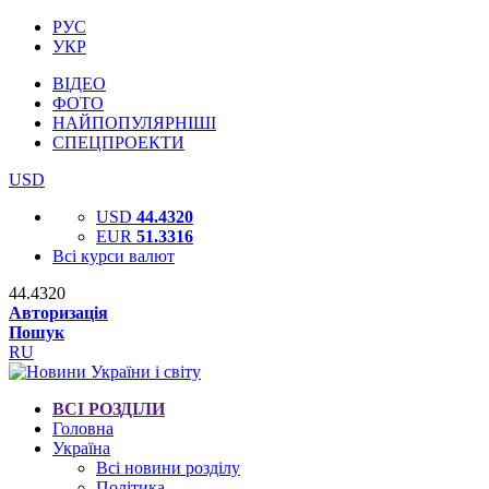
РУС
УКР
ВІДЕО
ФОТО
НАЙПОПУЛЯРНІШІ
СПЕЦПРОЕКТИ
USD
USD
44.4320
EUR
51.3316
Всі курси валют
44.4320
Авторизація
Пошук
RU
ВСІ РОЗДІЛИ
Головна
Україна
Всі новини розділу
Політика