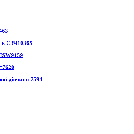
463
 в СЗЧ
10365
 ISW
9159
т
7620
ної дівчини
7594