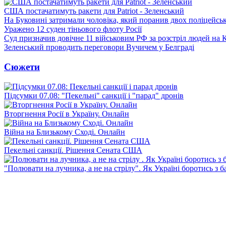
США постачатимуть ракети для Patriot - Зеленський
На Буковині затримали чоловіка, який поранив двох поліцейсь
Уражено 12 суден тіньового флоту Росії
Суд призначив довічне 11 військовим РФ за розстріл людей на 
Зеленський проводить переговори Вучичем у Белграді
Сюжети
Підсумки 07.08: "Пекельні" санкції і "парад" дронів
Вторгнення Росії в Україну. Онлайн
Війна на Близькому Сході. Онлайн
Пекельні санкції. Рішення Сената США
"Полювати на лучника, а не на стрілу". Як Україні боротись з 