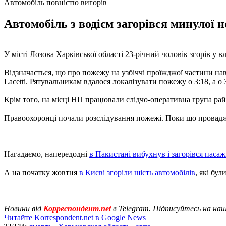
Автомобіль повністю вигорів
Автомобіль з водієм загорівся минулої 
У місті Лозова Харківської області 23-річний чоловік згорів у в
Відзначається, що про пожежу на узбіччі проїжджої частини на
Lacetti. Рятувальникам вдалося локалізувати пожежу о 3:18, а о 
Крім того, на місці НП працювали слідчо-оперативна група райо
Правоохоронці почали розслідування пожежі. Поки що провадж
Нагадаємо, напередодні
в Пакистані вибухнув і загорівся паса
А на початку жовтня
в Києві згоріли шість автомобілів
, які бу
Новини від
Корреспондент.net
в Telegram. Підписуйтесь на на
Читайте Korrespondent.net в Google News