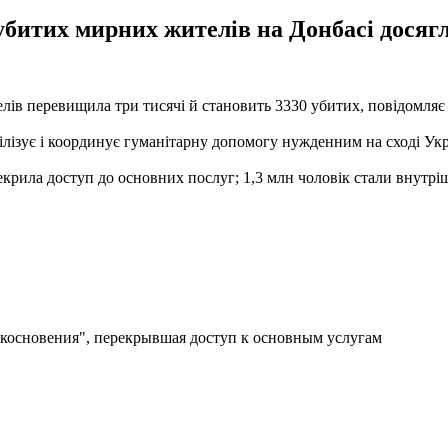
убитих мирних жителів на Донбасі досягла
лів перевищила три тисячі й становить 3330 убитих, повідомляє
лізує і координує гуманітарну допомогу нужденним на сході Укра
перекрила доступ до основних послуг; 1,3 млн чоловік стали внут
икосновения", перекрывшая доступ к основным услугам