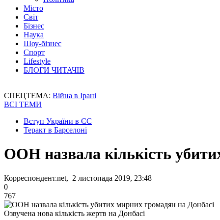
Місто
Світ
Бізнес
Наука
Шоу-бізнес
Спорт
Lifestyle
БЛОГИ ЧИТАЧІВ
СПЕЦТЕМА:
Війна в Ірані
ВСІ ТЕМИ
Вступ України в ЄС
Теракт в Барселоні
ООН назвала кількість убити
Корреспондент.net, 2 листопада 2019, 23:48
0
767
Озвучена нова кількість жертв на Донбасі