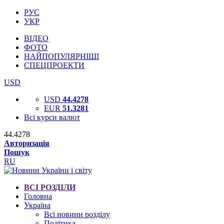
РУС
УКР
ВІДЕО
ФОТО
НАЙПОПУЛЯРНІШІ
СПЕЦПРОЕКТИ
USD
USD
44.4278
EUR
51.3281
Всі курси валют
44.4278
Авторизація
Пошук
RU
ВСІ РОЗДІЛИ
Головна
Україна
Всі новини розділу
Політика