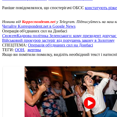
Раніше повідомлялося, що спостерігачі ОБСЄ
констатують різке
Новини від
Корреспондент.net
у Telegram. Підписуйтесь на наш 
Читайте Korrespondent.net в Google News
Операція об'єднаних сил на Донбасі
Сюжет
Кадрова політика Зеленського: кому президент доручає
Військовий прокурор застеріг від порушень закону в Золотому
СПЕЦТЕМА:
Операція об'єднаних сил на Донбасі
ТЕГИ:
ООН
,
жертвы
Якщо ви помітили помилку, виділіть необхідний текст і натисніт