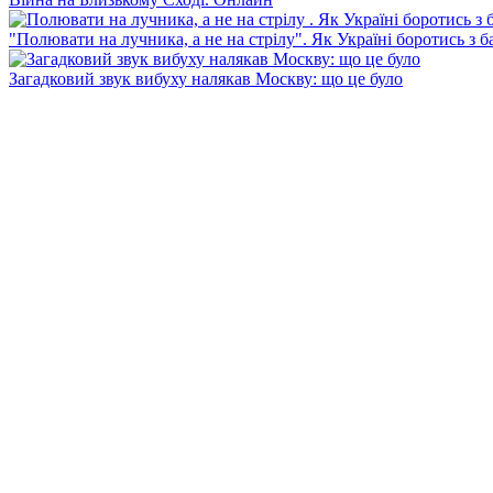
"Полювати на лучника, а не на стрілу". Як Україні боротись з 
Загадковий звук вибуху налякав Москву: що це було