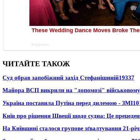
ЧИТАЙТЕ ТАКОЖ
Суд обрав запобіжний захід Стефанішиній
19337
Майора ВСП викрили на "допомозі" військовому
Україна поставила Путіна перед дилемою - ЗМІ
10
Київ про рішення Швеції щодо судна: Це прецеден
На Київщині сталося групове зґвалтування 21-річ