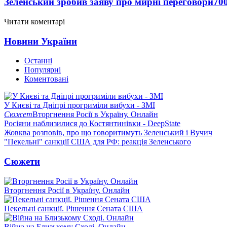
Зеленський зробив заяву про мирні переговори
70
Читати коментарі
Новини України
Останні
Популярні
Коментовані
У Києві та Дніпрі прогриміли вибухи - ЗМІ
Сюжет
Вторгнення Росії в Україну. Онлайн
Росіяни наблизилися до Костянтинівки - DeepState
Жовква розповів, про що говоритимуть Зеленський і Вучич
"Пекельні" санкції США для РФ: реакція Зеленського
Сюжети
Вторгнення Росії в Україну. Онлайн
Пекельні санкції. Рішення Сената США
Війна на Близькому Сході. Онлайн