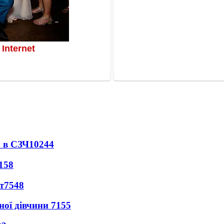
 в СЗЧ
10244
158
т
7548
ної дівчини
7155