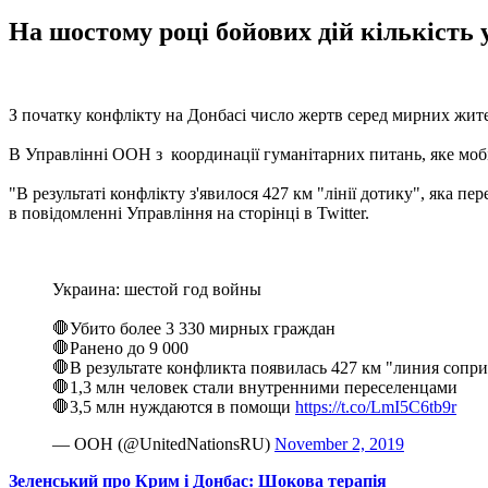
На шостому році бойових дій кількість 
З початку конфлікту на Донбасі число жертв серед мирних жите
В Управлінні ООН з координації гуманітарних питань, яке мобі
"В результаті конфлікту з'явилося 427 км "лінії дотику", яка 
в повідомленні Управління на сторінці в Twitter.
Украина: шестой год войны
🛑Убито более 3 330 мирных граждан
🛑Ранено до 9 000
🛑В результате конфликта появилась 427 км "линия сопр
🛑1,3 млн человек стали внутренними переселенцами
🛑3,5 млн нуждаются в помощи
https://t.co/LmI5C6tb9r
— ООН (@UnitedNationsRU)
November 2, 2019
Зеленський про Крим і Донбас: Шокова терапія