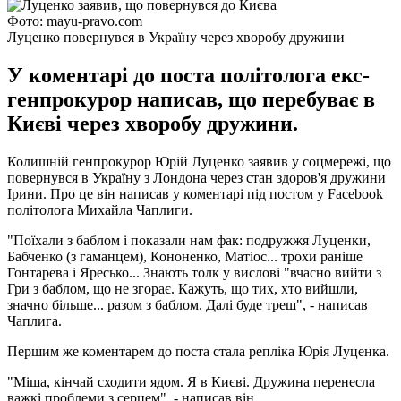
Фото: mayu-pravo.com
Луценко повернувся в Україну через хворобу дружини
У коментарі до поста політолога екс-
генпрокурор написав, що перебуває в
Києві через хворобу дружини.
Колишній генпрокурор Юрій Луценко заявив у соцмережі, що
повернувся в Україну з Лондона через стан здоров'я дружини
Ірини. Про це він написав у коментарі під постом у Facebook
політолога Михайла Чаплиги.
"Поїхали з баблом і показали нам фак: подружжя Луценки,
Бабченко (з гаманцем), Кононенко, Матіос... трохи раніше
Гонтарева і Яресько... Знають толк у вислові "вчасно вийти з
Гри з баблом, що не згорає. Кажуть, що тих, хто вийшли,
значно більше... разом з баблом. Далі буде треш", - написав
Чаплига.
Першим же коментарем до поста стала репліка Юрія Луценка.
"Міша, кінчай сходити ядом. Я в Києві. Дружина перенесла
важкі проблеми з серцем", - написав він.