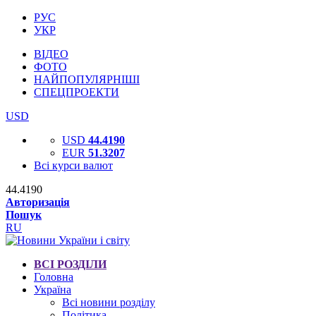
РУС
УКР
ВІДЕО
ФОТО
НАЙПОПУЛЯРНІШІ
СПЕЦПРОЕКТИ
USD
USD
44.4190
EUR
51.3207
Всі курси валют
44.4190
Авторизація
Пошук
RU
ВСІ РОЗДІЛИ
Головна
Україна
Всі новини розділу
Політика