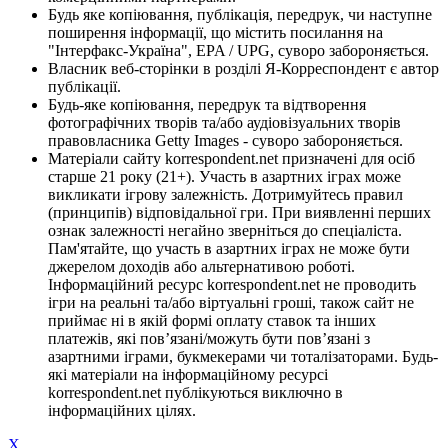
Будь яке копіювання, публікація, передрук, чи наступне
поширення інформації, що містить посилання на
"Інтерфакс-Україна", EPA / UPG, суворо забороняється.
Власник веб-сторінки в розділі Я-Корреспондент є автор
публікації.
Будь-яке копіювання, передрук та відтворення
фотографічних творів та/або аудіовізуальних творів
правовласника Getty Images - суворо забороняється.
Матеріали сайту korrespondent.net призначені для осіб
старше 21 року (21+). Участь в азартних іграх може
викликати ігрову залежність. Дотримуйтесь правил
(принципів) відповідальної гри. При виявленні перших
ознак залежності негайно зверніться до спеціаліста.
Пам'ятайте, що участь в азартних іграх не може бути
джерелом доходів або альтернативою роботі.
Інформаційний ресурс korrespondent.net не проводить
ігри на реальні та/або віртуальні гроші, також сайт не
приймає ні в якій формі оплату ставок та інших
платежів, які пов’язані/можуть бути пов’язані з
азартними іграми, букмекерами чи тоталізаторами. Будь-
які матеріали на інформаційному ресурсі
korrespondent.net публікуються виключно в
інформаційних цілях.
X