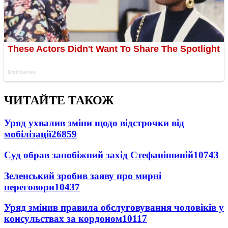
ЧИТАЙТЕ ТАКОЖ
Уряд ухвалив зміни щодо відстрочки від
мобілізації
26859
Суд обрав запобіжний захід Стефанішиній
10743
Зеленський зробив заяву про мирні
переговори
10437
Уряд змінив правила обслуговування чоловіків у
консульствах за кордоном
10117