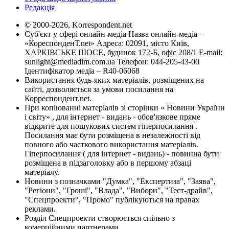
Редакція
© 2000-2026, Korrespondent.net
Суб'єкт у сфері онлайн-медіа Назва онлайн-медіа –
«КореспонденТ.net» Адреса: 02091, місто Київ,
ХАРКІВСЬКЕ ШОСЕ, будинок 172-Б, офіс 208/1 E-mail:
sunlight@mediadim.com.ua
Телефон: 044-205-43-00
Ідентифікатор медіа – R40-06068
Використання будь-яких матеріалів, розміщених на
сайті, дозволяється за умови посилання на
Корреспондент.net.
При копіюванні матеріалів зі сторінки « Новини України
і світу» , для інтернет - видань - обов'язкове пряме
відкрите для пошукових систем гіперпосилання .
Посилання має бути розміщена в незалежності від
повного або часткового використання матеріалів.
Гіперпосилання ( для інтернет - видань) - повинна бути
розміщена в підзаголовку або в першому абзаці
матеріалу.
Новини з позначками "Думка", "Експертиза", "Заява",
"Регіони", "Гроші", "Влада", "Вибори", "Тест-драйв",
"Спецпроекти", "Промо" публікуються на правах
реклами.
Розділ Спецпроекти створюється спільно з
комерційними партнерами.