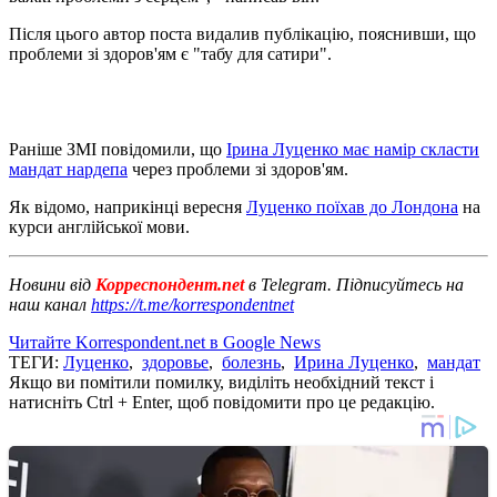
Після цього автор поста видалив публікацію, пояснивши, що
проблеми зі здоров'ям є "табу для сатири".
Раніше ЗМІ повідомили, що
Ірина Луценко має намір скласти
мандат нардепа
через проблеми зі здоров'ям.
Як відомо, наприкінці вересня
Луценко поїхав до Лондона
на
курси англійської мови.
Новини від
Корреспондент.net
в Telegram. Підписуйтесь на
наш канал
https://t.me/korrespondentnet
Читайте Korrespondent.net в Google News
ТЕГИ:
Луценко
,
здоровье
,
болезнь
,
Ирина Луценко
,
мандат
Якщо ви помітили помилку, виділіть необхідний текст і
натисніть Ctrl + Enter, щоб повідомити про це редакцію.