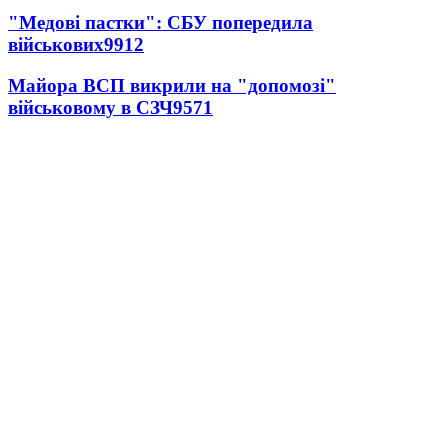
"Медові пастки": СБУ попередила
військових
9912
Майора ВСП викрили на "допомозі"
військовому в СЗЧ
9571