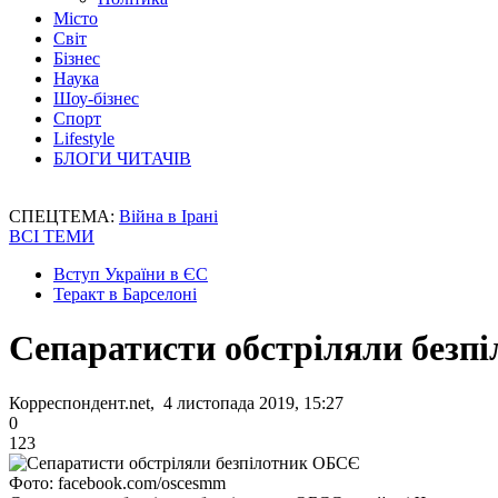
Місто
Світ
Бізнес
Наука
Шоу-бізнес
Спорт
Lifestyle
БЛОГИ ЧИТАЧІВ
СПЕЦТЕМА:
Війна в Ірані
ВСІ ТЕМИ
Вступ України в ЄС
Теракт в Барселоні
Сепаратисти обстріляли безп
Корреспондент.net, 4 листопада 2019, 15:27
0
123
Фото: facebook.com/oscesmm