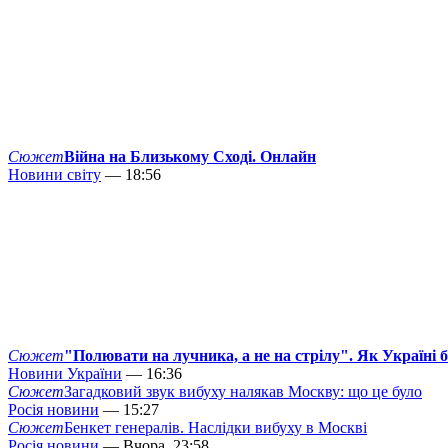
Сюжет
Війна на Близькому Сході. Онлайн
Новини світу
— 18:56
Сюжет
"Полювати на лучника, а не на стрілу". Як Україні 
Новини України
— 16:36
Сюжет
Загадковий звук вибуху налякав Москву: що це було
Росія новини
— 15:27
Сюжет
Бенкет генералів. Наслідки вибуху в Москві
Росія новини
— Вчора, 23:58