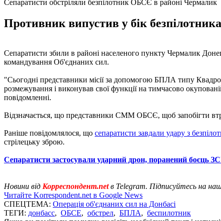
Сепаратисти обстріляли безпілотник ОБСЄ в районі Чермалик
Противник випустив у бік безпілотника О
Сепаратисти збили в районі населеного пункту Чермалик Донець
командування Об'єднаних сил.
"Сьогодні представники місії за допомогою БПЛА типу Квадро с
розмежування і виконував свої функції на тимчасово окупованій т
повідомленні.
Відзначається, що представники СММ ОБСЄ, щоб запобігти втрат
Раніше повідомлялося, що
сепаратисти завдали удару з безпіло
стрілецьку зброю.
Сепаратисти застосували ударний дрон, поранений боєць З
Новини від
Корреспондент.net
в Telegram. Підписуйтесь на на
Читайте Korrespondent.net в Google News
СПЕЦТЕМА:
Операція об'єднаних сил на Донбасі
ТЕГИ:
донбасс
,
ОБСЕ
,
обстрел
,
БПЛА
,
беспилотник