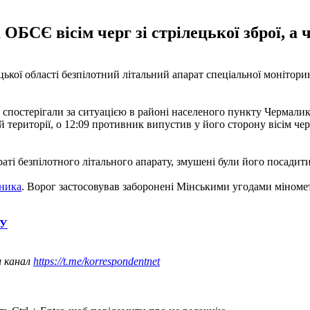
БСЄ вісім черг зі стрілецької зброї, а ч
кої області безпілотний літальний апарат спеціальної моніторин
постерігали за ситуацією в районі населеного пункту Чермалик 
ериторії, о 12:09 противник випустив у його сторону вісім черг зі
і безпілотного літального апарату, змушені були його посадити в
тника
. Ворог застосовував заборонені Мінськими угодами міномет
СУ
ш канал
https://t.me/korrespondentnet