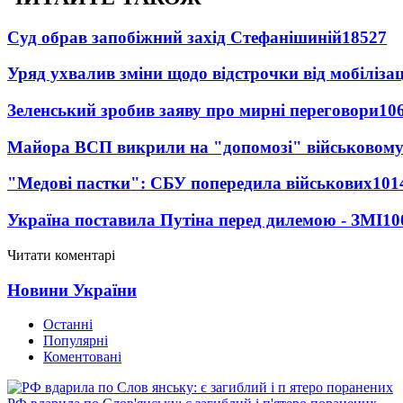
Суд обрав запобіжний захід Стефанішиній
18527
Уряд ухвалив зміни щодо відстрочки від мобілізац
Зеленський зробив заяву про мирні переговори
10
Майора ВСП викрили на "допомозі" військовому
"Медові пастки": СБУ попередила військових
101
Україна поставила Путіна перед дилемою - ЗМІ
10
Читати коментарі
Новини України
Останні
Популярні
Коментовані