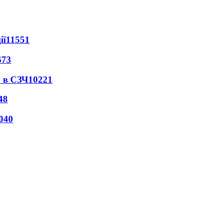
ії
11551
673
 в СЗЧ
10221
48
040