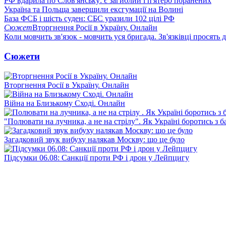
РФ вдарила по Слов'янську: є загиблий і п'ятеро поранених
Україна та Польща завершили ексгумації на Волині
База ФСБ і шість суден: СБС уразили 102 цілі РФ
Сюжет
Вторгнення Росії в Україну. Онлайн
Коли мовчить зв'язок - мовчить уся бригада. Зв'язківці просять
Сюжети
Вторгнення Росії в Україну. Онлайн
Війна на Близькому Сході. Онлайн
"Полювати на лучника, а не на стрілу". Як Україні боротись з 
Загадковий звук вибуху налякав Москву: що це було
Підсумки 06.08: Санкції проти РФ і дрон у Лейпцигу