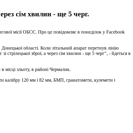
ерез сім хвилин - ще 5 черг.
гової місії ОБСЄ. Про це повідомляє в понеділок у Facebook
Донецької області. Коли літальний апарат перетнув лінію
 стрілецької зброї, а через сім хвилин - ще 5 черг", - йдеться в
 місці зльоту, в районі Чермалик.
и калібру 120 мм і 82 мм, БМП, гранатомети, кулемети і