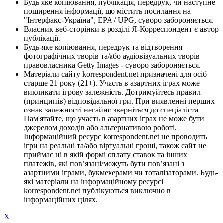
Будь яке копіювання, публікація, передрук, чи наступне
поширення інформації, що містить посилання на
"Інтерфакс-Україна", EPA / UPG, суворо забороняється.
Власник веб-сторінки в розділі Я-Корреспондент є автор
публікації.
Будь-яке копіювання, передрук та відтворення
фотографічних творів та/або аудіовізуальних творів
правовласника Getty Images - суворо забороняється.
Матеріали сайту korrespondent.net призначені для осіб
старше 21 року (21+). Участь в азартних іграх може
викликати ігрову залежність. Дотримуйтесь правил
(принципів) відповідальної гри. При виявленні перших
ознак залежності негайно зверніться до спеціаліста.
Пам'ятайте, що участь в азартних іграх не може бути
джерелом доходів або альтернативою роботі.
Інформаційний ресурс korrespondent.net не проводить
ігри на реальні та/або віртуальні гроші, також сайт не
приймає ні в якій формі оплату ставок та інших
платежів, які пов’язані/можуть бути пов’язані з
азартними іграми, букмекерами чи тоталізаторами. Будь-
які матеріали на інформаційному ресурсі
korrespondent.net публікуються виключно в
інформаційних цілях.
X