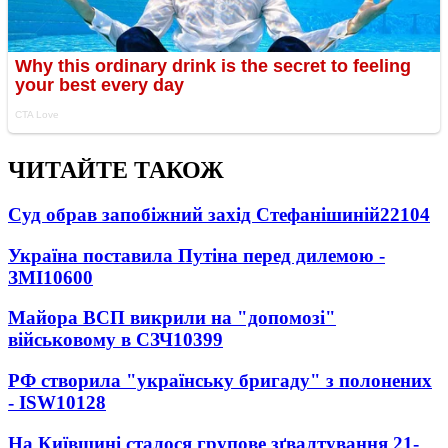
ЧИТАЙТЕ ТАКОЖ
Суд обрав запобіжний захід Стефанішиній
22104
Україна поставила Путіна перед дилемою -
ЗМІ
10600
Майора ВСП викрили на "допомозі"
військовому в СЗЧ
10399
РФ створила "українську бригаду" з полонених
- ISW
10128
На Київщині сталося групове зґвалтування 21-