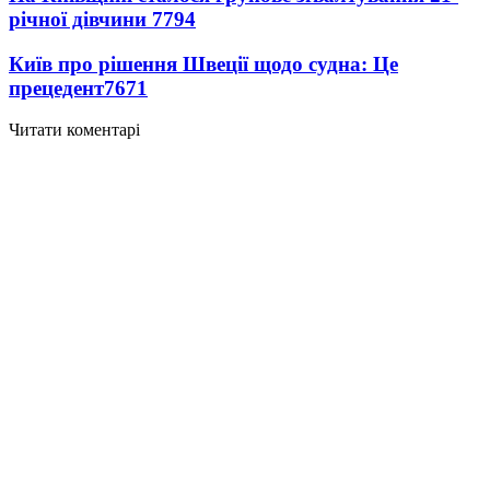
річної дівчини
7794
Київ про рішення Швеції щодо судна: Це
прецедент
7671
Читати коментарі