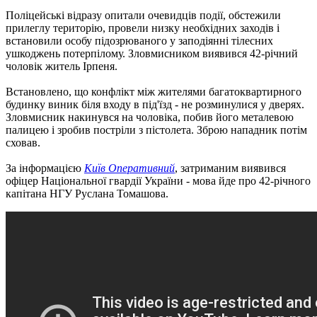
Поліцейські відразу опитали очевидців події, обстежили
прилеглу територію, провели низку необхідних заходів і
встановили особу підозрюваного у заподіянні тілесних
ушкоджень потерпілому. Зловмисником виявився 42-річний
чоловік житель Ірпеня.
Встановлено, що конфлікт між жителями багатоквартирного
будинку виник біля входу в під'їзд - не розминулися у дверях.
Зловмисник накинувся на чоловіка, побив його металевою
палицею і зробив постріли з пістолета. Зброю нападник потім
сховав.
За інформацією
Київ Оперативний
, затриманим виявився
офіцер Національної гвардії України - мова йде про 42-річного
капітана НГУ Руслана Томашова.