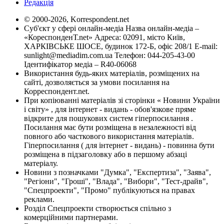
Редакція
© 2000-2026, Korrespondent.net
Суб'єкт у сфері онлайн-медіа Назва онлайн-медіа –
«КореспонденТ.net» Адреса: 02091, місто Київ,
ХАРКІВСЬКЕ ШОСЕ, будинок 172-Б, офіс 208/1 E-mail:
sunlight@mediadim.com.ua
Телефон: 044-205-43-00
Ідентифікатор медіа – R40-06068
Використання будь-яких матеріалів, розміщених на
сайті, дозволяється за умови посилання на
Корреспондент.net.
При копіюванні матеріалів зі сторінки « Новини України
і світу» , для інтернет - видань - обов'язкове пряме
відкрите для пошукових систем гіперпосилання .
Посилання має бути розміщена в незалежності від
повного або часткового використання матеріалів.
Гіперпосилання ( для інтернет - видань) - повинна бути
розміщена в підзаголовку або в першому абзаці
матеріалу.
Новини з позначками "Думка", "Експертиза", "Заява",
"Регіони", "Гроші", "Влада", "Вибори", "Тест-драйв",
"Спецпроекти", "Промо" публікуються на правах
реклами.
Розділ Спецпроекти створюється спільно з
комерційними партнерами.