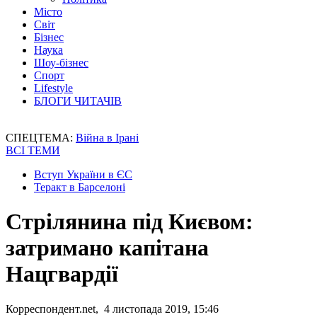
Місто
Світ
Бізнес
Наука
Шоу-бізнес
Спорт
Lifestyle
БЛОГИ ЧИТАЧІВ
СПЕЦТЕМА:
Війна в Ірані
ВСІ ТЕМИ
Вступ України в ЄС
Теракт в Барселоні
Стрілянина під Києвом:
затримано капітана
Нацгвардії
Корреспондент.net, 4 листопада 2019, 15:46