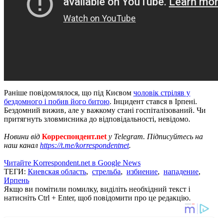
Раніше повідомлялося, що під Києвом
чоловік стріляв у
бездомного і побив його битою
. Інцидент стався в Ірпені.
Бездомний вижив, але у важкому стані госпіталізований. Чи
притягнуть зловмисника до відповідальності, невідомо.
Новини від
Корреспондент.net
у Telegram. Підписуйтесь на
наш канал
https://t.me/korrespondentnet
.
Читайте Korrespondent.net в Google News
ТЕГИ:
Киевская область
,
стрельба
,
избиение
,
нападение
,
Ирпень
Якщо ви помітили помилку, виділіть необхідний текст і
натисніть Ctrl + Enter, щоб повідомити про це редакцію.