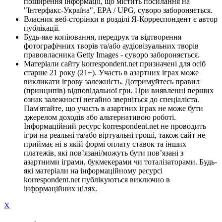
поширення інформації, що містить посилання на
"Інтерфакс-Україна", EPA / UPG, суворо забороняється.
Власник веб-сторінки в розділі Я-Корреспондент є автор
публікації.
Будь-яке копіювання, передрук та відтворення
фотографічних творів та/або аудіовізуальних творів
правовласника Getty Images - суворо забороняється.
Матеріали сайту korrespondent.net призначені для осіб
старше 21 року (21+). Участь в азартних іграх може
викликати ігрову залежність. Дотримуйтесь правил
(принципів) відповідальної гри. При виявленні перших
ознак залежності негайно зверніться до спеціаліста.
Пам'ятайте, що участь в азартних іграх не може бути
джерелом доходів або альтернативою роботі.
Інформаційний ресурс korrespondent.net не проводить
ігри на реальні та/або віртуальні гроші, також сайт не
приймає ні в якій формі оплату ставок та інших
платежів, які пов’язані/можуть бути пов’язані з
азартними іграми, букмекерами чи тоталізаторами. Будь-
які матеріали на інформаційному ресурсі
korrespondent.net публікуються виключно в
інформаційних цілях.
X