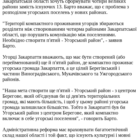
Закарпатській області хочуть сформувати чотири великих
райони замість існуючих 13. Барто вважає, що є проблема з
розподілом угорських поселень у нових районах.
"Території компактного проживання угорців збираються
розділити між створюваними чотирма районами Закарпатської
області, що порушить комунікацію між поселеннями.
Необхідно створити п'ятий - Угорський район", - заявив
Барто.
Угорці Закарпаття вважають, що має бути створений (або
перейменований) ще й п'ятий район, де компактно проживає
угорська громада Закарпаття, а це цілий Берегівський і
частини Виноградівського, Мукачівського та Ужгородського
районів.
"Наша мета створити ще п'ятий - Угорський район - з центром
Берегове, який об'єднував би ці дев'ять територіальних
громад, які мають більшість, і щоб у цьому районі угорська
громада залишилася більшістю. Тобто в Закарпатті був би
Угорський район з центром Берегове, який компактно
включає в себе угорські поселення", - говорить Барто.
Адміністративна реформа має враховувати багатоетнічний
склад нашої області і той факт, що існують культурні і мовні