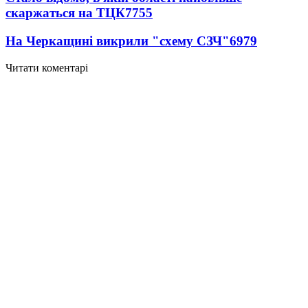
скаржаться на ТЦК
7755
На Черкащині викрили "схему СЗЧ"
6979
Читати коментарі