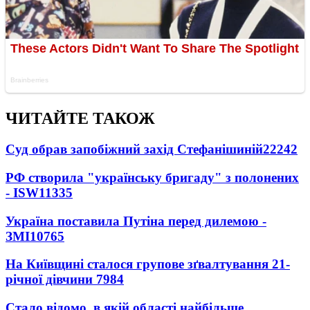
ЧИТАЙТЕ ТАКОЖ
Суд обрав запобіжний захід Стефанішиній
22242
РФ створила "українську бригаду" з полонених
- ISW
11335
Україна поставила Путіна перед дилемою -
ЗМІ
10765
На Київщині сталося групове зґвалтування 21-
річної дівчини
7984
Стало відомо, в якій області найбільше