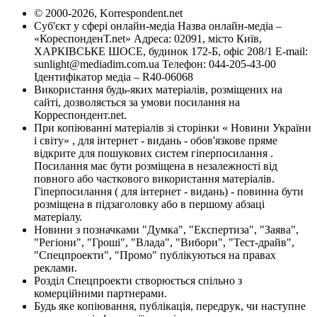
© 2000-2026, Korrespondent.net
Суб'єкт у сфері онлайн-медіа Назва онлайн-медіа –
«КореспонденТ.net» Адреса: 02091, місто Київ,
ХАРКІВСЬКЕ ШОСЕ, будинок 172-Б, офіс 208/1 E-mail:
sunlight@mediadim.com.ua
Телефон: 044-205-43-00
Ідентифікатор медіа – R40-06068
Використання будь-яких матеріалів, розміщених на
сайті, дозволяється за умови посилання на
Корреспондент.net.
При копіюванні матеріалів зі сторінки « Новини України
і світу» , для інтернет - видань - обов'язкове пряме
відкрите для пошукових систем гіперпосилання .
Посилання має бути розміщена в незалежності від
повного або часткового використання матеріалів.
Гіперпосилання ( для інтернет - видань) - повинна бути
розміщена в підзаголовку або в першому абзаці
матеріалу.
Новини з позначками "Думка", "Експертиза", "Заява",
"Регіони", "Гроші", "Влада", "Вибори", "Тест-драйв",
"Спецпроекти", "Промо" публікуються на правах
реклами.
Розділ Спецпроекти створюється спільно з
комерційними партнерами.
Будь яке копіювання, публікація, передрук, чи наступне