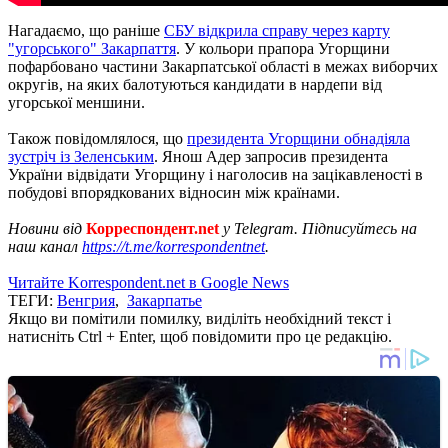
Нагадаємо, що раніше
СБУ відкрила справу через карту
"угорського" Закарпаття
. У кольори прапора Угорщини
пофарбовано частини Закарпатської області в межах виборчих
округів, на яких балотуються кандидати в нардепи від
угорської меншини.
Також повідомлялося, що
президента Угорщини обнадіяла
зустріч із Зеленським
. Янош Адер запросив президента
України відвідати Угорщину і наголосив на зацікавленості в
побудові впорядкованих відносин між країнами.
Новини від
Корреспондент.net
у Telegram. Підписуйтесь на
наш канал
https://t.me/korrespondentnet
.
Читайте Korrespondent.net в Google News
ТЕГИ:
Венгрия
,
Закарпатье
Якщо ви помітили помилку, виділіть необхідний текст і
натисніть Ctrl + Enter, щоб повідомити про це редакцію.