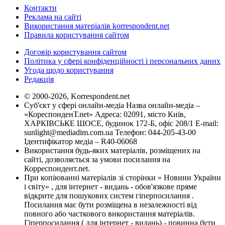
Контакти
Реклама на сайті
Використання матеріалів korrespondent.net
Правила користування сайтом
Договір користування сайтом
Політика у сфері конфіденційності і персональних даних
Угода щодо користування
Редакція
© 2000-2026, Korrespondent.net
Суб'єкт у сфері онлайн-медіа Назва онлайн-медіа –
«КореспонденТ.net» Адреса: 02091, місто Київ,
ХАРКІВСЬКЕ ШОСЕ, будинок 172-Б, офіс 208/1 E-mail:
sunlight@mediadim.com.ua
Телефон: 044-205-43-00
Ідентифікатор медіа – R40-06068
Використання будь-яких матеріалів, розміщених на
сайті, дозволяється за умови посилання на
Корреспондент.net.
При копіюванні матеріалів зі сторінки « Новини України
і світу» , для інтернет - видань - обов'язкове пряме
відкрите для пошукових систем гіперпосилання .
Посилання має бути розміщена в незалежності від
повного або часткового використання матеріалів.
Гіперпосилання ( для інтернет - видань) - повинна бути