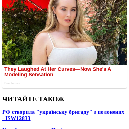
ЧИТАЙТЕ ТАКОЖ
РФ створила "українську бригаду" з полонених
- ISW
12833