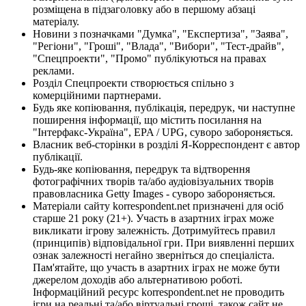
розміщена в підзаголовку або в першому абзаці
матеріалу.
Новини з позначками "Думка", "Експертиза", "Заява",
"Регіони", "Гроші", "Влада", "Вибори", "Тест-драйв",
"Спецпроекти", "Промо" публікуються на правах
реклами.
Розділ Спецпроекти створюється спільно з
комерційними партнерами.
Будь яке копіювання, публікація, передрук, чи наступне
поширення інформації, що містить посилання на
"Інтерфакс-Україна", EPA / UPG, суворо забороняється.
Власник веб-сторінки в розділі Я-Корреспондент є автор
публікації.
Будь-яке копіювання, передрук та відтворення
фотографічних творів та/або аудіовізуальних творів
правовласника Getty Images - суворо забороняється.
Матеріали сайту korrespondent.net призначені для осіб
старше 21 року (21+). Участь в азартних іграх може
викликати ігрову залежність. Дотримуйтесь правил
(принципів) відповідальної гри. При виявленні перших
ознак залежності негайно зверніться до спеціаліста.
Пам'ятайте, що участь в азартних іграх не може бути
джерелом доходів або альтернативою роботі.
Інформаційний ресурс korrespondent.net не проводить
ігри на реальні та/або віртуальні гроші, також сайт не