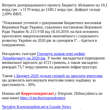
Витрати доопрацьованого проекту Бюджету збільшено на 10,1
млрд грн - з 1170 млрд до 1180,1 млрд грн. Дефіцит складе
2,09% ВВП.
"Показники уточнені з урахуванням Бюджетних висновків
Верховної Ради України, схвалених постановою Верховної
Ради України № 215-VIII від 18.10.2019, на базі основних
прогнозних макропоказників економічного і соціального
розвитку України на 2020 рік за сценарієм І", - йдеться в
повідомленні.
Нагадаємо, сьогодні
Гончарук назвав нові цифри
Держбюджету на 2020 рік
. У ньому закладається підвищення
мінімальної зарплати до 4723 гривень, а також закладено
рекордні 73,7 млрд гривень на дорожню інфраструктуру.
Також
у Бюджет-2020 додали грошей на зарплати вчителям
,
що дозволить виплачувати вчителям повну надбавку за
престижність - 30%.
Новини від
Корреспондент.net
у Telegram. Підписуйтесь на
наш канал
https://t.me/korrespondentnet
.
Читайте Korrespondent.net в Google News