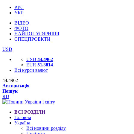
РУС
УКР
ВІДЕО
ФОТО
НАЙПОПУЛЯРНІШІ
СПЕЦПРОЕКТИ
USD
USD
44.4962
EUR
51.3814
Всі курси валют
44.4962
Авторизація
Пошук
RU
ВСІ РОЗДІЛИ
Головна
Україна
Всі новини розділу
Політика