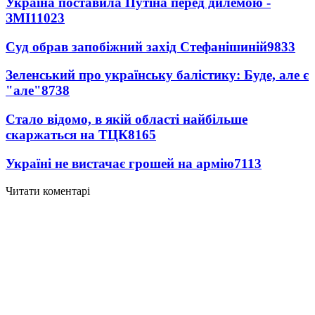
Україна поставила Путіна перед дилемою -
ЗМІ
11023
Суд обрав запобіжний захід Стефанішиній
9833
Зеленський про українську балістику: Буде, але є
"але"
8738
Стало відомо, в якій області найбільше
скаржаться на ТЦК
8165
Україні не вистачає грошей на армію
7113
Читати коментарі