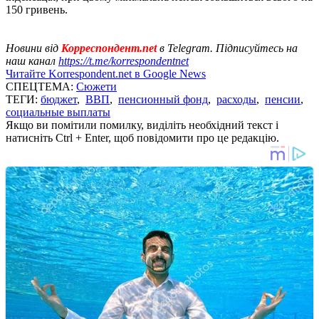
150 гривень.
Новини від
Корреспондент.net
в Telegram. Підписуйтесь на
наш канал
https://t.me/korrespondentnet
Читайте Korrespondent.net в Google News
СПЕЦТЕМА:
Сюжети
ТЕГИ:
бюджет
,
ВВП
,
пенсионный фонд
,
расходы
,
пенсии
,
социальные выплаты
Якщо ви помітили помилку, виділіть необхідний текст і
натисніть Ctrl + Enter, щоб повідомити про це редакцію.