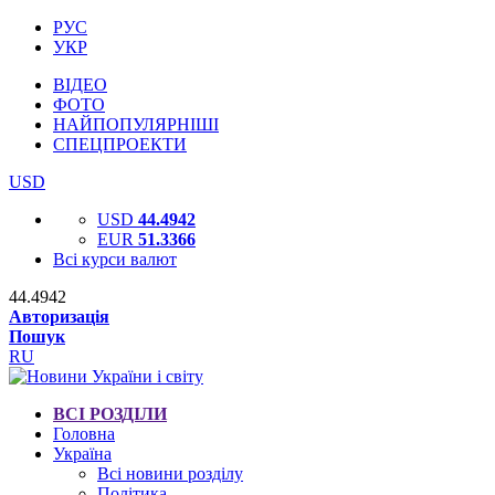
РУС
УКР
ВІДЕО
ФОТО
НАЙПОПУЛЯРНІШІ
СПЕЦПРОЕКТИ
USD
USD
44.4942
EUR
51.3366
Всі курси валют
44.4942
Авторизація
Пошук
RU
ВСІ РОЗДІЛИ
Головна
Україна
Всі новини розділу
Політика