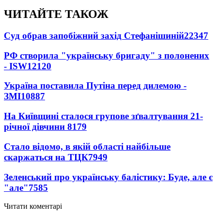
ЧИТАЙТЕ ТАКОЖ
Суд обрав запобіжний захід Стефанішиній
22347
РФ створила "українську бригаду" з полонених
- ISW
12120
Україна поставила Путіна перед дилемою -
ЗМІ
10887
На Київщині сталося групове зґвалтування 21-
річної дівчини
8179
Стало відомо, в якій області найбільше
скаржаться на ТЦК
7949
Зеленський про українську балістику: Буде, але є
"але"
7585
Читати коментарі