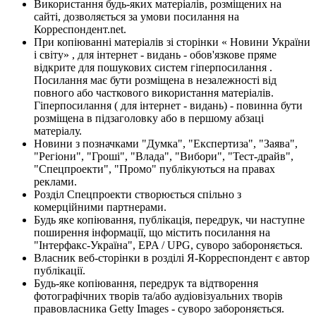
Використання будь-яких матеріалів, розміщених на
сайті, дозволяється за умови посилання на
Корреспондент.net.
При копіюванні матеріалів зі сторінки « Новини України
і світу» , для інтернет - видань - обов'язкове пряме
відкрите для пошукових систем гіперпосилання .
Посилання має бути розміщена в незалежності від
повного або часткового використання матеріалів.
Гіперпосилання ( для інтернет - видань) - повинна бути
розміщена в підзаголовку або в першому абзаці
матеріалу.
Новини з позначками "Думка", "Експертиза", "Заява",
"Регіони", "Гроші", "Влада", "Вибори", "Тест-драйв",
"Спецпроекти", "Промо" публікуються на правах
реклами.
Розділ Спецпроекти створюється спільно з
комерційними партнерами.
Будь яке копіювання, публікація, передрук, чи наступне
поширення інформації, що містить посилання на
"Інтерфакс-Україна", EPA / UPG, суворо забороняється.
Власник веб-сторінки в розділі Я-Корреспондент є автор
публікації.
Будь-яке копіювання, передрук та відтворення
фотографічних творів та/або аудіовізуальних творів
правовласника Getty Images - суворо забороняється.