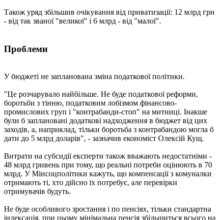
Також уряд збільшив очікування від приватизації: 12 млрд грн
- від так званої "великої" і 6 млрд - від "малої".
Проблеми
У бюджеті не запланована зміна податкової політики.
"Це розчарувало найбільше. Не буде податкової реформи,
боротьби з тінню, податковим лобізмом фінансово-
промислових груп і "контрабанди-стоп" на митниці. Інакше
були б заплановані додаткові надходження в бюджет від цих
заходів, а, наприклад, тільки боротьба з контрабандою могла б
дати до 5 млрд доларів", - зазначив економіст Олексій Кущ.
Витрати на субсидії експерти також вважають недостатніми -
48 млрд гривень при тому, що реальні потреби оцінюють в 70
млрд. У Мінсоцполітики кажуть, що компенсації з комуналки
отримають ті, хто дійсно їх потребує, але перевірки
отримувачів будуть.
Не буде особливого зростання і по пенсіях, тільки стандартна
індексація, при цьому мінімальна пенсія збільшиться всього на