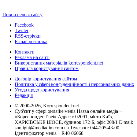
Повна версія сайту
Facebook
Twitter
RSS-стрічки
E-mail розсилка
Контакти
Реклама на сайті
Використання матеріалів korrespondent.net
Правила користування сайтом
Договір користування сайтом
Політика у сфері конфіденційності і персональних даних
Угода щодо користування
Редакція
© 2000-2026, Korrespondent.net
Суб'єкт у сфері онлайн-медіа Назва онлайн-медіа –
«КореспонденТ.net» Адреса: 02091, місто Київ,
ХАРКІВСЬКЕ ШОСЕ, будинок 172-Б, офіс 208/1 E-mail:
sunlight@mediadim.com.ua
Телефон: 044-205-43-00
Ідентифікатор медіа – R40-06068