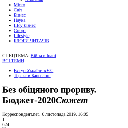
Місто
Світ
Бізнес
Наука
Шоу-бізнес
Спорт
Lifestyle
БЛОГИ ЧИТАЧІВ
СПЕЦТЕМА:
Війна в Ірані
ВСІ ТЕМИ
Вступ України в ЄС
Теракт в Барселоні
Без обіцяного прориву.
Бюджет-2020
Сюжет
Корреспондент.net, 6 листопада 2019, 16:05
1
624