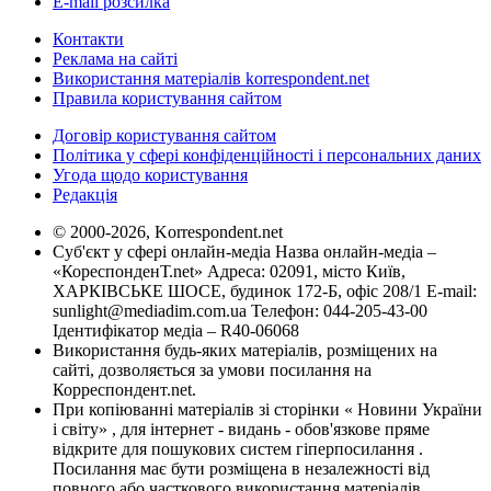
E-mail розсилка
Контакти
Реклама на сайті
Використання матеріалів korrespondent.net
Правила користування сайтом
Договір користування сайтом
Політика у сфері конфіденційності і персональних даних
Угода щодо користування
Редакція
© 2000-2026, Korrespondent.net
Суб'єкт у сфері онлайн-медіа Назва онлайн-медіа –
«КореспонденТ.net» Адреса: 02091, місто Київ,
ХАРКІВСЬКЕ ШОСЕ, будинок 172-Б, офіс 208/1 E-mail:
sunlight@mediadim.com.ua
Телефон: 044-205-43-00
Ідентифікатор медіа – R40-06068
Використання будь-яких матеріалів, розміщених на
сайті, дозволяється за умови посилання на
Корреспондент.net.
При копіюванні матеріалів зі сторінки « Новини України
і світу» , для інтернет - видань - обов'язкове пряме
відкрите для пошукових систем гіперпосилання .
Посилання має бути розміщена в незалежності від
повного або часткового використання матеріалів.