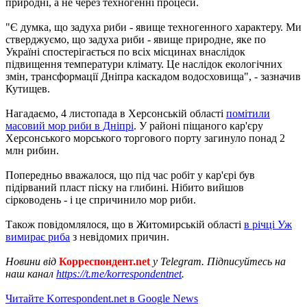
природні, а не через техногенні процеси.
"Є думка, що задуха риби - явище техногенного характеру. Ми
стверджуємо, що задуха риби - явище природне, яке по
Україні спостерігається по всіх місцинах внаслідок
підвищення температури клімату. Це наслідок екологічних
змін, трансформації Дніпра каскадом водосховища", - зазначив
Кутищев.
Нагадаємо, 4 листопада в Херсонській області
помітили
масовий мор риби в Дніпрі
. У районі піщаного кар'єру
Херсонського морського торгового порту загинуло понад 2
млн рибин.
Попередньо вважалося, що під час робіт у кар'єрі був
підірваний пласт піску на глибині. Нібито вийшов
сірководень - і це спричинило мор риби.
Також повідомлялося, що в Житомирській області
в річці Уж
вимирає риба
з невідомих причин.
Новини від
Корреспондент.net
у Telegram. Підписуйтесь на
наш канал
https://t.me/korrespondentnet
.
Читайте Korrespondent.net в Google News