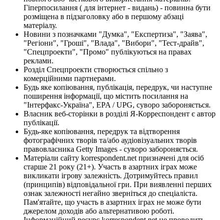
Гіперпосилання ( для інтернет - видань) - повинна бути
розміщена в підзаголовку або в першому абзаці
матеріалу.
Новини з позначками "Думка", "Експертиза", "Заява",
"Регіони", "Гроші", "Влада", "Вибори", "Тест-драйв",
"Спецпроекти", "Промо" публікуються на правах
реклами.
Розділ Спецпроекти створюється спільно з
комерційними партнерами.
Будь яке копіювання, публікація, передрук, чи наступне
поширення інформації, що містить посилання на
"Інтерфакс-Україна", EPA / UPG, суворо забороняється.
Власник веб-сторінки в розділі Я-Корреспондент є автор
публікації.
Будь-яке копіювання, передрук та відтворення
фотографічних творів та/або аудіовізуальних творів
правовласника Getty Images - суворо забороняється.
Матеріали сайту korrespondent.net призначені для осіб
старше 21 року (21+). Участь в азартних іграх може
викликати ігрову залежність. Дотримуйтесь правил
(принципів) відповідальної гри. При виявленні перших
ознак залежності негайно зверніться до спеціаліста.
Пам'ятайте, що участь в азартних іграх не може бути
джерелом доходів або альтернативою роботі.
Інформаційний ресурс korrespondent.net не проводить