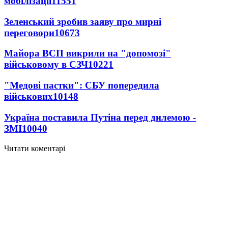
мобілізації
11551
Зеленський зробив заяву про мирні
переговори
10673
Майора ВСП викрили на "допомозі"
військовому в СЗЧ
10221
"Медові пастки": СБУ попередила
військових
10148
Україна поставила Путіна перед дилемою -
ЗМІ
10040
Читати коментарі