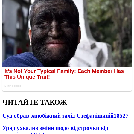
ЧИТАЙТЕ ТАКОЖ
Суд обрав запобіжний захід Стефанішиній
18527
Уряд ухвалив зміни щодо відстрочки від