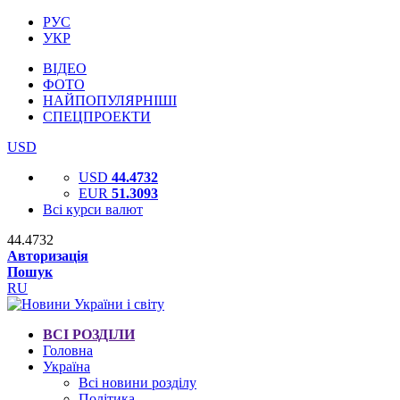
РУС
УКР
ВІДЕО
ФОТО
НАЙПОПУЛЯРНІШІ
СПЕЦПРОЕКТИ
USD
USD
44.4732
EUR
51.3093
Всі курси валют
44.4732
Авторизація
Пошук
RU
ВСІ РОЗДІЛИ
Головна
Україна
Всі новини розділу
Політика