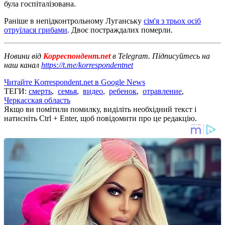
була госпіталізована.
Раніше в непідконтрольному Луганську
сім'я з трьох осіб
отруїлася грибами
. Двоє постраждалих померли.
Новини від
Корреспондент.net
в Telegram. Підписуйтесь на
наш канал
https://t.me/korrespondentnet
Читайте Korrespondent.net в Google News
ТЕГИ:
смерть
,
семья
,
видео
,
ребенок
,
отравление
,
Черкасская область
Якщо ви помітили помилку, виділіть необхідний текст і
натисніть Ctrl + Enter, щоб повідомити про це редакцію.