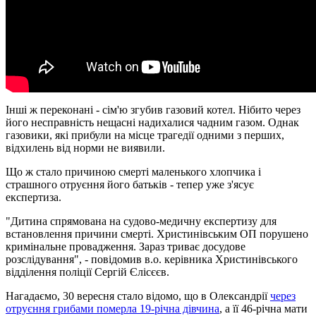
Інші ж переконані - сім'ю згубив газовий котел. Нібито через
його несправність нещасні надихалися чадним газом. Однак
газовики, які прибули на місце трагедії одними з перших,
відхилень від норми не виявили.
Що ж стало причиною смерті маленького хлопчика і
страшного отруєння його батьків - тепер уже з'ясує
експертиза.
"Дитина спрямована на судово-медичну експертизу для
встановлення причини смерті. Христинівським ОП порушено
кримінальне провадження. Зараз триває досудове
розслідування", - повідомив в.о. керівника Христинівського
відділення поліції Сергій Єлісєєв.
Нагадаємо, 30 вересня стало відомо, що в Олександрії
через
отруєння грибами померла 19-річна дівчина
, а її 46-річна мати