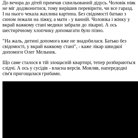
До вечора до дітей примчав схвильований дідусь. Чоловік ніяк
не міг додзвонитися, тому вирішив перевірити, чи все гаразд.
І на нього чекала жахлива картина. Без свідомості батько з
сином лежали на ліжку, а мати - у ванній. Чоловіка і жінку у
вкрай важкому стані медики забрали до лікарні. А ось
шестирічному хлопчику допомагати було пізно.
"На жаль, дитині допомога вже не знадобилася. Батько без
свідомості, у вкрай важкому стані", - каже лікар швидкої
допомоги Олег Мельник.
Що саме сталося в тій злощасній квартирі, тепер розбираються
слідчі. А ось у сусідів - власна версія. Мовляв, напередодні
сім'я пригощалася грибами.