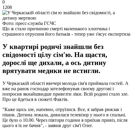
0
1208
Фото: пресс-служба ГСЧС
Що ж стало причиною смерті маленького хлопчика і
страшного отруєння його батьків - тепер уже з'ясує експертиза
У квартирі родичі знайшли без
свідомості цілу сім'ю. На щастя,
дорослі ще дихали, а ось дитину
врятувати медики не встигли.
У Черкаській області ввечері молода сім'я приймала гостей. А
вже на ранок господар зателефонував своєму другові і
попросив якнайшвидше привезти ліки. Всій родині стало зле.
Про це йдеться в сюжеті Фактів.
"Каже щось зле, напевно, отруїлися. Все, я забрав рюкзак і
пішов. Дитина лежала, дивилася телевізор у нього в спальні.
Це було о 10.00. Через півтори години я приїхав привіз, після
цього я їх не бачив", - заявив друг сім'ї Олег.