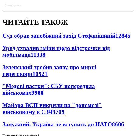
ЧИТАЙТЕ ТАКОЖ
Суд обрав запобіжний захід Стефанішиній
12845
Уряд ухвалив зміни щодо відстрочки від
мобілізації
11338
Зеленський зробив заяву про мирні
переговори
10521
"Медові пастки": СБУ попередила
військових
9988
Майора ВСП викрили на "допомозі"
військовому в СЗЧ
9709
Залужний: Україна не вступить до НАТО
8606