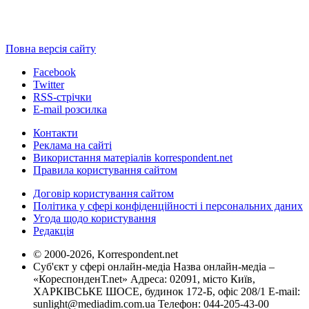
Повна версія сайту
Facebook
Twitter
RSS-стрічки
E-mail розсилка
Контакти
Реклама на сайті
Використання матеріалів korrespondent.net
Правила користування сайтом
Договір користування сайтом
Політика у сфері конфіденційності і персональних даних
Угода щодо користування
Редакція
© 2000-2026, Korrespondent.net
Суб'єкт у сфері онлайн-медіа Назва онлайн-медіа –
«КореспонденТ.net» Адреса: 02091, місто Київ,
ХАРКІВСЬКЕ ШОСЕ, будинок 172-Б, офіс 208/1 E-mail:
sunlight@mediadim.com.ua
Телефон: 044-205-43-00