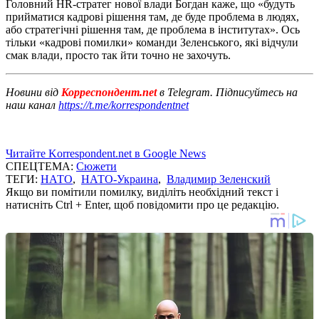
Головний HR-стратег нової влади Богдан каже, що «будуть
прийматися кадрові рішення там, де буде проблема в людях,
або стратегічні рішення там, де проблема в інститутах». Ось
тільки «кадрові помилки» команди Зеленського, які відчули
смак влади, просто так йти точно не захочуть.
Новини від
Корреспондент.net
в Telegram. Підписуйтесь на
наш канал
https://t.me/korrespondentnet
Читайте Korrespondent.net в Google News
СПЕЦТЕМА:
Сюжети
ТЕГИ:
НАТО
,
НАТО-Украина
,
Владимир Зеленский
Якщо ви помітили помилку, виділіть необхідний текст і
натисніть Ctrl + Enter, щоб повідомити про це редакцію.