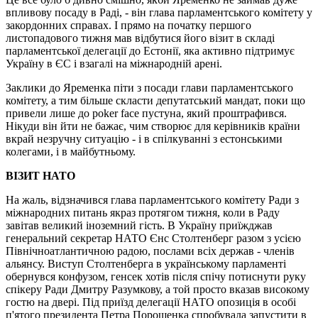
впливову посаду в Раді, - він глава парламентського комітету у
закордонних справах. І прямо на початку першого
листопадового тижня мав відбутися його візит в складі
парламентської делегації до Естонії, яка активно підтримує
Україну в ЄС і взагалі на міжнародній арені.
Заклики до Яременка піти з посади глави парламентського
комітету, а тим більше скласти депутатський мандат, поки що
привели лише до poker face пустуна, який проштрафився.
Нікуди він йти не бажає, чим створює для керівників країни
вкрай незручну ситуацію - і в спілкуванні з естонськими
колегами, і в майбутньому.
ВІЗИТ НАТО
На жаль, відзначився глава парламентського комітету Ради з
міжнародних питань якраз протягом тижня, коли в Раду
завітав великий іноземний гість. В Україну приїжджав
генеральний секретар НАТО Єнс Столтенберг разом з усією
Північноатлантичною радою, послами всіх держав - членів
альянсу. Виступ Столтенберга в українському парламенті
обернувся конфузом, генсек хотів після спічу потиснути руку
спікеру Ради Дмитру Разумкову, а той просто вказав високому
гостю на двері. Під приїзд делегації НАТО опозиція в особі
п'ятого президента Петра Порошенка спробувала запустити в