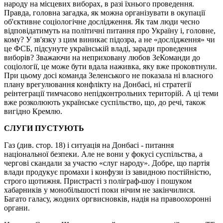
народу на місцевих виборах, в разі їхнього проведення.
Правда, головна загадка, як можна організувати в окупації
об'єктивне соціологічне дослідження. Як там люди чесно
відповідатимуть на політичні питання про Україну і, головне,
кому? У зв'язку з цим виникає підозра, а не «дослідження» чи
це ФСБ, підсунуте українській владі, заради проведення
виборів? Зважаючи на неприховану любов ЗеКоманди до
соціології, це може бути вдала наживка, яку вже проковтнули.
При цьому досі команда Зеленського не показала ні власного
плану врегулювання конфлікту на Донбасі, ні стратегії
реінтеграції тимчасово непідконтрольних територій. А ці теми
вже розколюють українське суспільство, що, до речі, також
вигідно Кремлю.
СЛУГИ ПУСТУЮТЬ
Газ (див. стор. 18) і ситуація на Донбасі - питання
національної безпеки. Але не вони у фокусі суспільства, а
чергові скандали за участю «слуг народу». Добре, що партія
влади продукує промахи і конфузи із завидною постійністю,
строго щотижня. Пристрасті з поліграф-шоу і пошуком
хабарників у монобільшості поки нічим не закінчилися.
Багато галасу, жодних оргвисновків, надія на правоохоронні
органи.