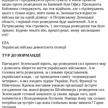
акцію проти розведення на Банковій біля Офісу Президента.
Бойовики стверджують, що теж відійшли, але з підтверджень
цього є тільки відео, зняте ними ж. Залишається відвести
війська ще на одній ділянці - в Петрівському Донецької
області, і перший етап розведення буде закінчений. Але в
Петрівському теж стріляють, 1 листопада розведення там було
зірвано. Будемо чекати або, врешті-решт, знову заплющимо
очі?
EPA
Українські війська демонтують позиції
ТУР ДО НОРМАНДІЇ
Президент Зеленський вірить, що розведення сил принесе мир
і дозволить зберегти життя українських військових. Але
головна мета розведення, за словами представників
української влади, - це проведення саміту «нормандської
четвірки», в яку входять лідери України, Росії, Франції та
Німеччини. Кремль виставив умовою організації зустрічі
узгодження так званої формули Штайнмаєра і розведення сил.
Зеленський готовий виконати ці умови заради того, щоб
побачитися з Володимиром Путіним. Навіщо йому так сильно
потрібна ця зустріч і що вона глобально може змінити? Гарне
питання.