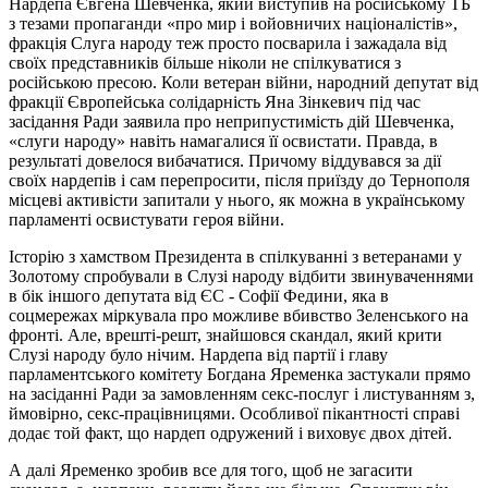
Нардепа Євгена Шевченка, який виступив на російському ТБ
з тезами пропаганди «про мир і войовничих націоналістів»,
фракція Слуга народу теж просто посварила і зажадала від
своїх представників більше ніколи не спілкуватися з
російською пресою. Коли ветеран війни, народний депутат від
фракції Європейська солідарність Яна Зінкевич під час
засідання Ради заявила про неприпустимість дій Шевченка,
«слуги народу» навіть намагалися її освистати. Правда, в
результаті довелося вибачатися. Причому віддувався за дії
своїх нардепів і сам перепросити, після приїзду до Тернополя
місцеві активісти запитали у нього, як можна в українському
парламенті освистувати героя війни.
Історію з хамством Президента в спілкуванні з ветеранами у
Золотому спробували в Слузі народу відбити звинуваченнями
в бік іншого депутата від ЄС - Софії Федини, яка в
соцмережах міркувала про можливе вбивство Зеленського на
фронті. Але, врешті-решт, знайшовся скандал, який крити
Слузі народу було нічим. Нардепа від партії і главу
парламентського комітету Богдана Яременка застукали прямо
на засіданні Ради за замовленням секс-послуг і листуванням з,
ймовірно, секс-працівницями. Особливої ​​пікантності справі
додає той факт, що нардеп одружений і виховує двох дітей.
А далі Яременко зробив все для того, щоб не загасити