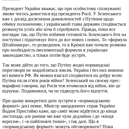
Президент України вважає, що при особистому спілкуванні
зможе чогось домогтися від президента Росії. У Зеленського
вже є досвід досягнення домовленостей з Путіним щодо
обміну полоненими, і український глава держави сподівається
розвинути успіх або хоча б спробувати. Правда, поки все
виглядає так, що Путін побачив готовність Зеленського йти на
поступки і підштовхує його до все нових і нових. То «формула
Штайнмаєра», то розведення, то в Кремлі вже почали розмови
про необхідність імплементації формули в українське
законодавство, а тільки потім буде зустріч.
Так може дійти до того, що Путіну жодні нормандські
переговори не знадобляться зовсім, Україна і без них виконає
всі вимоги РФ. Як можна взагалі сподіватися на добру волю
Путіна після п'яти років війни? Зеленський на своєму прес-
марафоні говорив, що Росія теж втомилася від війни, він це
відчуває. Подивимося, чи не підведуть його відчуття.
При цьому конкретної дати зустрічі в «нормандському
форматі» досі немає. Міністр закордонних справ України
Вадим Пристайко каже, що саміт може відбутися до кінця
листопада, але раніше ми вже чули дедлайни і до «кінця
вересня», і «в найближчі тижні», і так далі. Що в
«нормандському форматі» можуть обговорювати? Поки