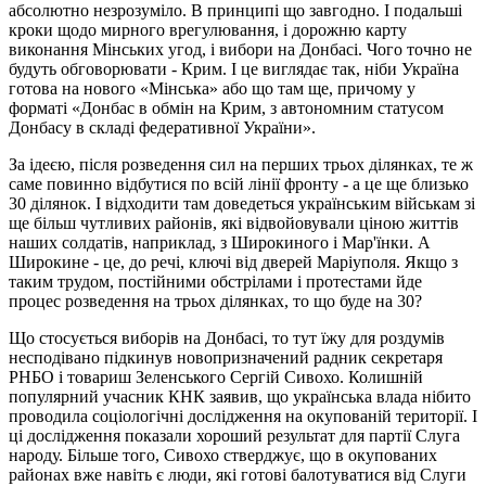
абсолютно незрозуміло. В принципі що завгодно. І подальші
кроки щодо мирного врегулювання, і дорожню карту
виконання Мінських угод, і вибори на Донбасі. Чого точно не
будуть обговорювати - Крим. І це виглядає так, ніби Україна
готова на нового «Мінська» або що там ще, причому у
форматі «Донбас в обмін на Крим, з автономним статусом
Донбасу в складі федеративної України».
За ідеєю, після розведення сил на перших трьох ділянках, те ж
саме повинно відбутися по всій лінії фронту - а це ще близько
30 ділянок. І відходити там доведеться українським військам зі
ще більш чутливих районів, які відвойовували ціною життів
наших солдатів, наприклад, з Широкиного і Мар'їнки. А
Широкине - це, до речі, ключі від дверей Маріуполя. Якщо з
таким трудом, постійними обстрілами і протестами йде
процес розведення на трьох ділянках, то що буде на 30?
Що стосується виборів на Донбасі, то тут їжу для роздумів
несподівано підкинув новопризначений радник секретаря
РНБО і товариш Зеленського Сергій Сивохо. Колишній
популярний учасник КНК заявив, що українська влада нібито
проводила соціологічні дослідження на окупованій території. І
ці дослідження показали хороший результат для партії Слуга
народу. Більше того, Сивохо стверджує, що в окупованих
районах вже навіть є люди, які готові балотуватися від Слуги