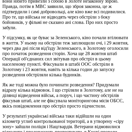
вони нібито привезли з собою в Золоте незаконну зброю.
Правда, потім в МВС заявили, що зброя законна, це ж
підтвердили і самі добровольці, але кіно вже всі подивилися.
Про те, що війська не відводять через обстріли з боку
бойовиків, у фільмі не сказано ані слова. Про них просто
забули.
У підсумку, як це буває за Зеленського, кіно почали втілювати
в життя. У ньому на обстріли теж заплющили очі, і 29 жовтня,
через два дні після від'їзду Зеленського, в Золотому оголосили
про початок розведення сторін. Хоча ще 28 жовтня штаб
Операції об'єднаних сил звітував про обстріл в цьому
населеному пункті. Фіксували в штабі ООС обстріли в
Золотому і 23 жовтня, навіть за кілька годин до запуску
розведення обстріляли кілька будинків.
Як же тоді можна було починати розведення? Придумали
відразу кілька відмовок. І що стріляли в Золотому, але не на
ділянці відведення військ, а поруч, і що частину обстрілів
фіксував штаб, але не фіксувала моніторингова місія ОБСЄ,
якісь повідомлення про обстріл просто підчистили.
У результаті українські війська таки відійшли на один
кілометр углиб контрольованої території, а в утворену «сіру
зону» зайшли поліція і Нацгвардія. Ветерани відмовилися
відходити і продовжують протестувати, в Києві провели