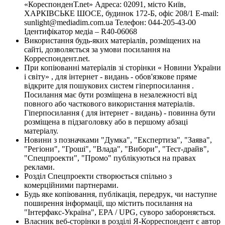
«КореспонденТ.net» Адреса: 02091, місто Київ,
ХАРКІВСЬКЕ ШОСЕ, будинок 172-Б, офіс 208/1 E-mail:
sunlight@mediadim.com.ua
Телефон: 044-205-43-00
Ідентифікатор медіа – R40-06068
Використання будь-яких матеріалів, розміщених на
сайті, дозволяється за умови посилання на
Корреспондент.net.
При копіюванні матеріалів зі сторінки « Новини України
і світу» , для інтернет - видань - обов'язкове пряме
відкрите для пошукових систем гіперпосилання .
Посилання має бути розміщена в незалежності від
повного або часткового використання матеріалів.
Гіперпосилання ( для інтернет - видань) - повинна бути
розміщена в підзаголовку або в першому абзаці
матеріалу.
Новини з позначками "Думка", "Експертиза", "Заява",
"Регіони", "Гроші", "Влада", "Вибори", "Тест-драйв",
"Спецпроекти", "Промо" публікуються на правах
реклами.
Розділ Спецпроекти створюється спільно з
комерційними партнерами.
Будь яке копіювання, публікація, передрук, чи наступне
поширення інформації, що містить посилання на
"Інтерфакс-Україна", EPA / UPG, суворо забороняється.
Власник веб-сторінки в розділі Я-Корреспондент є автор