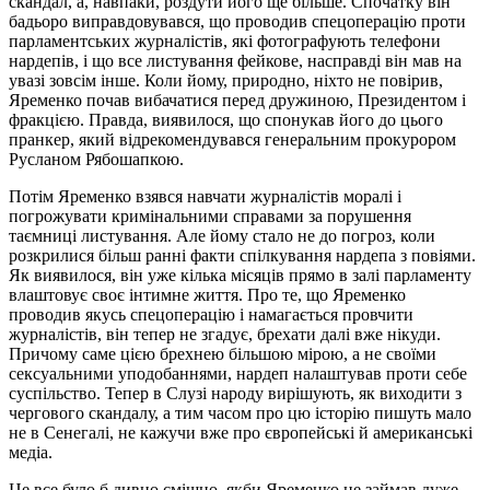
скандал, а, навпаки, роздути його ще більше. Спочатку він
бадьоро виправдовувався, що проводив спецоперацію проти
парламентських журналістів, які фотографують телефони
нардепів, і що все листування фейкове, насправді він мав на
увазі зовсім інше. Коли йому, природно, ніхто не повірив,
Яременко почав вибачатися перед дружиною, Президентом і
фракцією. Правда, виявилося, що спонукав його до цього
пранкер, який відрекомендувався генеральним прокурором
Русланом Рябошапкою.
Потім Яременко взявся навчати журналістів моралі і
погрожувати кримінальними справами за порушення
таємниці листування. Але йому стало не до погроз, коли
розкрилися більш ранні факти спілкування нардепа з повіями.
Як виявилося, він уже кілька місяців прямо в залі парламенту
влаштовує своє інтимне життя. Про те, що Яременко
проводив якусь спецоперацію і намагається провчити
журналістів, він тепер не згадує, брехати далі вже нікуди.
Причому саме цією брехнею більшою мірою, а не своїми
сексуальними уподобаннями, нардеп налаштував проти себе
суспільство. Тепер в Слузі народу вирішують, як виходити з
чергового скандалу, а тим часом про цю історію пишуть мало
не в Сенегалі, не кажучи вже про європейські й американські
медіа.
Це все було б дивно смішно, якби Яременко не займав дуже