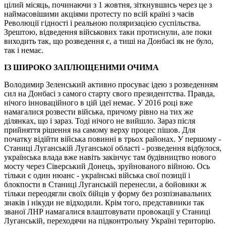
цілий місяць, починаючи з 1 жовтня, зіткнувшись через це з
наймасовішими акціями протесту по всій країні з часів
Революції гідності і реальною поляризацією суспільства.
Зрештою, відведення військових таки протиснули, але поки
виходить так, що розведення є, а тиші на Донбасі як не було,
так і немає.
ІЗ ШИРОКО ЗАПЛЮЩЕНИМИ ОЧИМА
Володимир Зеленський активно просуває ідею з розведенням
сил на Донбасі з самого старту свого президентства. Правда,
нічого інноваційного в цій ідеї немає. У 2016 році вже
намагалися розвести війська, причому рівно на тих же
ділянках, що і зараз. Тоді нічого не вийшло. Зараз після
прийняття рішення на самому верху процес пішов. Для
початку відійти війська повинні в трьох районах. У першому -
Станиці Луганській Луганської області - розведення відбулося,
українська влада вже навіть закінчує там будівництво нового
мосту через Сіверський Донець, зруйнованого війною. Ось
тільки є один нюанс - українські війська свої позиції і
блокпости в Станиці Луганській перенесли, а бойовики ж
тільки переодягли своїх бійців у форму без розпізнавальних
знаків і нікуди не відходили. Крім того, представники так
званої ЛНР намагалися влаштовувати провокації у Станиці
Луганській, переходячи на підконтрольну Україні територію.