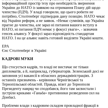
інформаційний простір тезу про необхідність звернення
України до НАТО із заявкою на отримання Плану дій щодо
членства (ПДЧ). У владі говорили, що цього робити не
потрібно, Столтенберг підтвердив дану позицію. НАТО чекає
від України реформ, а не заявок. «Немає сумнівів, що Україна
прагне до членства, але зараз ні питання вашого вступу в
НАТО, ні питання ПДЧ немає у фокусі уваги», - зазначив
генсек альянсу. У фокусі зараз відповідність стандартам
НАТО. І на це альянс навіть готовий виділяти Україні кошти.
EPA
Єнс Столтенберг в Україні
КАДРОВІ МУКИ
Що стосується кадрів, то владі не вистачає не тільки
дипломатів, а й, наприклад, губернаторів. Зеленський досі не
заповнив усі вакансії в обласних держадміністраціях. З
останніх призначень - керівники Чернігівської та
Тернопільської областей. Правда, візит до Тернополя
Президенту навряд чи сподобався, його там засвистали і
зустріли криками «Ганьба» противники розведення сил на
Донбасі.
Проблеми влади з кадровим складом провладної фракції в