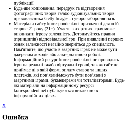
публікації.
Будь-яке копіювання, передрук та відтворення
фотографічних творів та/або аудіовізуальних творів
правовласника Getty Images - суворо забороняється.
Матеріали сайту korrespondent.net призначені для осіб
старше 21 року (21+). Участь в азартних іграх може
викликати ігрову залежність. Дотримуйтесь правил
(принципів) відповідальної гри. При виявленні перших
ознак залежності негайно зверніться до спеціаліста.
Пам'ятайте, що участь в азартних іграх не може бути
джерелом доходів або альтернативою роботі.
Інформаційний ресурс korrespondent.net не проводить
ігри на реальні та/або віртуальні гроші, також сайт не
приймає ні в якій формі оплату ставок та інших
платежів, які пов’язані/можуть бути пов’язані з
азартними іграми, букмекерами чи тоталізаторами. Будь-
які матеріали на інформаційному ресурсі
korrespondent.net публікуються виключно в
інформаційних цілях.
X
Ошибка