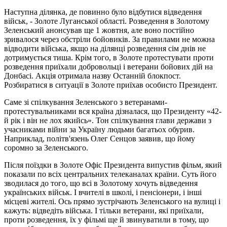
Наступна ділянка, де повинно було відбутися відведення
військ, - Золоте Луганської області. Розведення в Золотому
Зеленський анонсував ще 1 жовтня, але воно постійно
зривалося через обстріли бойовиків. За правилами не можна
відводити війська, якщо на ділянці розведення сім днів не
дотримується тиша. Крім того, в Золоте протестувати проти
розведення приїхали добровольці і ветерани бойових дій на
Донбасі. Акція отримала назву Останній блокпост.
Розбиратися в ситуації в Золоте приїхав особисто Президент.
Саме зі спілкування Зеленського з ветеранами-
протестувальниками вся країна дізналася, що Президенту «42-
й рік і він не лох якийсь». Тон спілкування глави держави з
учасниками війни за Україну людьми багатьох обурив.
Наприклад, політв'язень Олег Сенцов заявив, що йому
соромно за Зеленського.
Після поїздки в Золоте Офіс Президента випустив фільм, який
показали по всіх центральних телеканалах країни. Суть його
зводилася до того, що всі в Золотому хочуть відведення
українських військ. І вчителі в школі, і пенсіонери, і інші
місцеві жителі. Ось прямо зустрічають Зеленського на вулиці і
кажуть: відведіть війська. І тільки ветерани, які приїхали,
проти розведення, їх у фільмі ще й звинуватили в тому, що