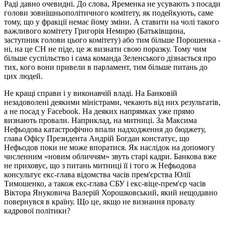
Раді давно очевидні. До слова, Яременка не усувають з посади
голови зовнішньополітичного комітету, як подейкують, саме
тому, що у фракції немає йому зміни. А ставити на чолі такого
важливого комітету Григорія Немирю (Батьківщина,
заступник голови цього комітету) або тим більше Порошенка -
ні, на це СН не піде, це ж визнати свою поразку. Тому чим
більше суспільство і сама команда Зеленського дізнається про
тих, кого вони привели в парламент, тим більше питань до
цих людей.
Не кращі справи і у виконавчій владі. На Банковій
незадоволені деякими міністрами, чекають від них результатів,
а не посад у Facebook. На деяких напрямках уже прямо
визнають провали. Наприклад, на митниці. За Максима
Нефьодова катастрофічно впали надходження до бюджету,
глава Офісу Президента Андрій Богдан констатує, що
Нефьодов поки не може впоратися. Як наслідок на допомогу
численним «новим обличчям» звуть старі кадри. Банкова вже
не приховує, що з питань митниці її і того ж Нефьодова
консультує екс-глава відомства часів прем'єрства Юлії
Тимошенко, а також екс-глава СБУ і екс-віце-прем'єр часів
Віктора Януковича Валерій Хорошковський, який нещодавно
повернувся в країну. Що це, якщо не визнання провалу
кадрової політики?