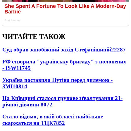
ЧИТАЙТЕ ТАКОЖ
Суд обрав запобіжний захід Стефанішиній
22287
РФ створила "українську бригаду" з полонених
- ISW
11745
Україна поставила Путіна перед дилемою -
ЗМІ
10814
На Київщині сталося групове зґвалтування 21-
річної дівчини
8072
Стало відомо, в якій області найбільше
скаржаться на ТЦК
7852