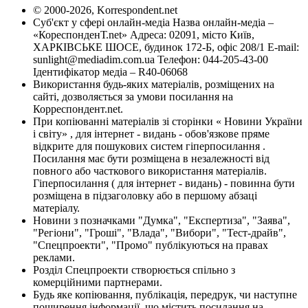
© 2000-2026, Korrespondent.net
Суб'єкт у сфері онлайн-медіа Назва онлайн-медіа –
«КореспонденТ.net» Адреса: 02091, місто Київ,
ХАРКІВСЬКЕ ШОСЕ, будинок 172-Б, офіс 208/1 E-mail:
sunlight@mediadim.com.ua
Телефон: 044-205-43-00
Ідентифікатор медіа – R40-06068
Використання будь-яких матеріалів, розміщених на
сайті, дозволяється за умови посилання на
Корреспондент.net.
При копіюванні матеріалів зі сторінки « Новини України
і світу» , для інтернет - видань - обов'язкове пряме
відкрите для пошукових систем гіперпосилання .
Посилання має бути розміщена в незалежності від
повного або часткового використання матеріалів.
Гіперпосилання ( для інтернет - видань) - повинна бути
розміщена в підзаголовку або в першому абзаці
матеріалу.
Новини з позначками "Думка", "Експертиза", "Заява",
"Регіони", "Гроші", "Влада", "Вибори", "Тест-драйв",
"Спецпроекти", "Промо" публікуються на правах
реклами.
Розділ Спецпроекти створюється спільно з
комерційними партнерами.
Будь яке копіювання, публікація, передрук, чи наступне
поширення інформації, що містить посилання на