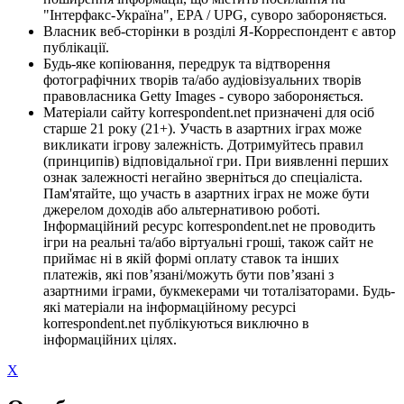
"Інтерфакс-Україна", EPA / UPG, суворо забороняється.
Власник веб-сторінки в розділі Я-Корреспондент є автор
публікації.
Будь-яке копіювання, передрук та відтворення
фотографічних творів та/або аудіовізуальних творів
правовласника Getty Images - суворо забороняється.
Матеріали сайту korrespondent.net призначені для осіб
старше 21 року (21+). Участь в азартних іграх може
викликати ігрову залежність. Дотримуйтесь правил
(принципів) відповідальної гри. При виявленні перших
ознак залежності негайно зверніться до спеціаліста.
Пам'ятайте, що участь в азартних іграх не може бути
джерелом доходів або альтернативою роботі.
Інформаційний ресурс korrespondent.net не проводить
ігри на реальні та/або віртуальні гроші, також сайт не
приймає ні в якій формі оплату ставок та інших
платежів, які пов’язані/можуть бути пов’язані з
азартними іграми, букмекерами чи тоталізаторами. Будь-
які матеріали на інформаційному ресурсі
korrespondent.net публікуються виключно в
інформаційних цілях.
X