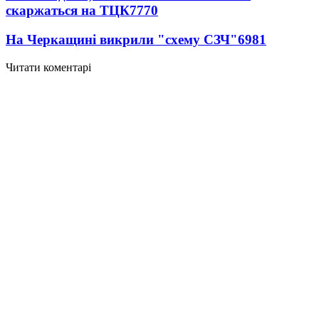
скаржаться на ТЦК
7770
На Черкащині викрили "схему СЗЧ"
6981
Читати коментарі