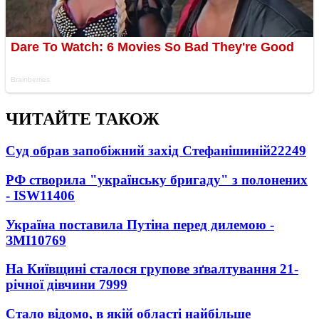
ЧИТАЙТЕ ТАКОЖ
Суд обрав запобіжний захід Стефанішиній
22249
РФ створила "українську бригаду" з полонених
- ISW
11406
Україна поставила Путіна перед дилемою -
ЗМІ
10769
На Київщині сталося групове зґвалтування 21-
річної дівчини
7999
Стало відомо, в якій області найбільше