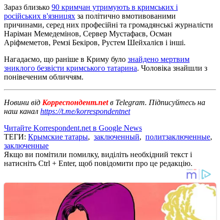
Зараз близько
90 кримчан утримують в кримських і
російських в'язницях
за політично вмотивованими
причинами, серед них професійні та громадянські журналісти
Наріман Мемедемінов, Сервер Мустафаєв, Осман
Аріфмеметов, Ремзі Бекіров, Рустем Шейхалієв і інші.
Нагадаємо, що раніше в Криму було
знайдено мертвим
зниклого безвісти кримського татарина
. Чоловіка знайшли з
понівеченим обличчям.
Новини від
Корреспондент.net
в Telegram. Підписуйтесь на
наш канал
https://t.me/korrespondentnet
Читайте Korrespondent.net в Google News
ТЕГИ:
Крымские татары
,
заключенный
,
политзаключенные
,
заключенные
Якщо ви помітили помилку, виділіть необхідний текст і
натисніть Ctrl + Enter, щоб повідомити про це редакцію.