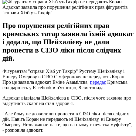
Адвокат заявила про порушення релігійних прав фігурантів
"справи Хізб ут-Тахрір"
Про порушення релігійних прав
кримських татар заявила їхній адвокат
і додала, що Шейхалієву не дали
пронести в СІЗО ліки після слідчих
дій.
Фігурантам "справи Хізб ут-Тахрір" Рустему Шейхалієву і
Енверу Омерову в СІЗО Сімферополя не передають Коран.
Про це заявила адвокат Еміне Авамілєва,
передає
Кримська
солідарність у Facebook в п'ятницю, 8 листопада.
Адвокат відвідала Шейхалієва в СІЗО, після чого заявила про
відсутність скарг на стан здоров'я.
"Але йому не дозволили пронести в СІЗО ліки після слідчих
дій. Навіть Коран не передають ні Шейхалієву, ні Енверу
Омерову. Незважаючи на те, що на ньому є печатка муфтіяту",
- розповіла адвокат.